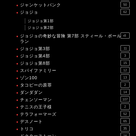
ジャンケットバンク
50
ジョジョ
62
ジョジョ第1部
ジョジョ第2部
ジョジョの奇妙な冒険 第7部 スティール・ボール・
8
ラン
ジョジョ第3部
11
ジョジョ第4部
3
ジョジョ第8部
15
スパイファミリー
12
ゾン100
13
タコピーの原罪
2
ダンダダン
14
チェンソーマン
107
テニスの王子様
2
テラフォーマーズ
52
デスノート
65
トリコ
35
16