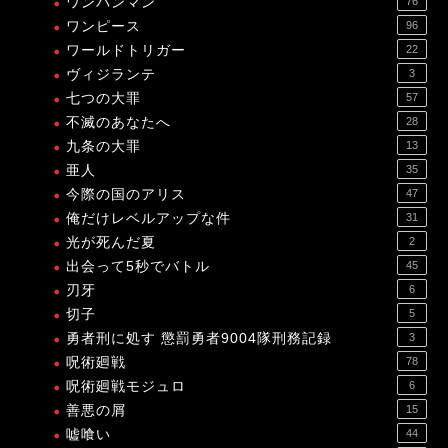
ワンパンマン
76
ワンピース
96
ワールドトリガー
22
ヴィジランテ
3
七つの大罪
57
不滅のあなたへ
28
九条の大罪
13
亜人
35
今際の国のアリス
47
俺だけレベルアップな件
31
光が死んだ夏
2
出会って5秒でバトル
45
刃牙
6
切子
5
勇者刑に処す 懲罰勇者9004隊刑務記録
3
呪術廻戦
78
呪術廻戦モジュロ
6
善悪の屑
15
嘘喰い
44