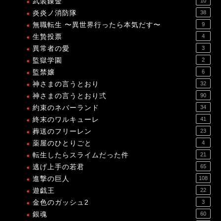
武装錬金
10
炎炎ノ消防隊
38
無職転生 〜異世界行ったら本気だす〜
9
生贄投票
4
異常者の愛
3
監獄学園
2
監禁嬢
6
神さまの言うとおり
32
神さまの言うとおり弍
90
約束のネバーランド
34
終末のワルキューレ
41
葬送のフリーレン
23
薬屋のひとりごと
4
転生したらスライムだった件
21
逃げ上手の若君
65
進撃の巨人
108
遊戯王
22
金色のガッシュ2
3
銀魂
60