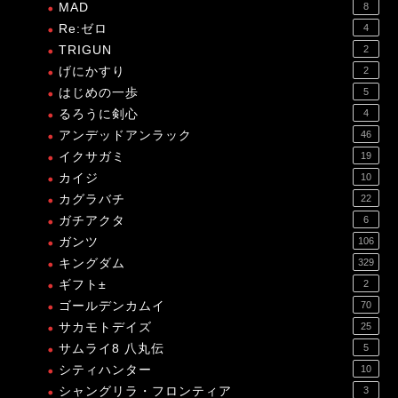
MAD
8
Re:ゼロ
4
TRIGUN
2
げにかすり
2
はじめの一歩
5
るろうに剣心
4
アンデッドアンラック
46
イクサガミ
19
カイジ
10
カグラバチ
22
ガチアクタ
6
ガンツ
106
キングダム
329
ギフト±
2
ゴールデンカムイ
70
サカモトデイズ
25
サムライ8 八丸伝
5
シティハンター
10
シャングリラ・フロンティア
3