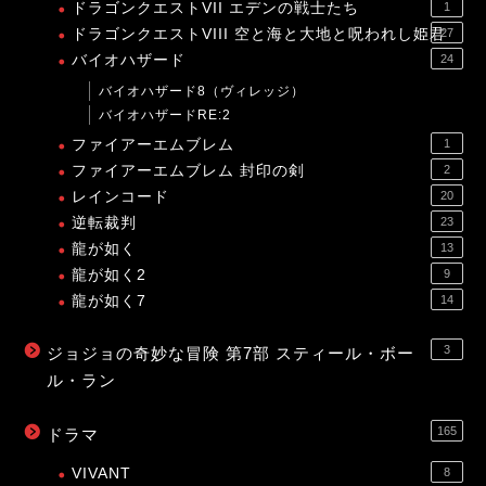
ドラゴンクエストVII エデンの戦士たち
1
ドラゴンクエストVIII 空と海と大地と呪われし姫君
27
バイオハザード
24
バイオハザード8（ヴィレッジ）
バイオハザードRE:2
ファイアーエムブレム
1
ファイアーエムブレム 封印の剣
2
レインコード
20
逆転裁判
23
龍が如く
13
龍が如く2
9
龍が如く7
14
3
ジョジョの奇妙な冒険 第7部 スティール・ボー
ル・ラン
165
ドラマ
VIVANT
8