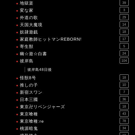
地獄楽
39
変な家
3
外道の歌
29
天国大魔境
14
奴隷遊戯
18
家庭教師ヒットマンREBORN!
17
寄生獣
5
幽☆遊☆白書
24
彼岸島
104
彼岸島48日後
怪獣8号
18
推しの子
10
新宿スワン
7
日本三國
36
東京卍リベンジャーズ
18
東京喰種
43
東京喰種:re
78
桃源暗鬼
34