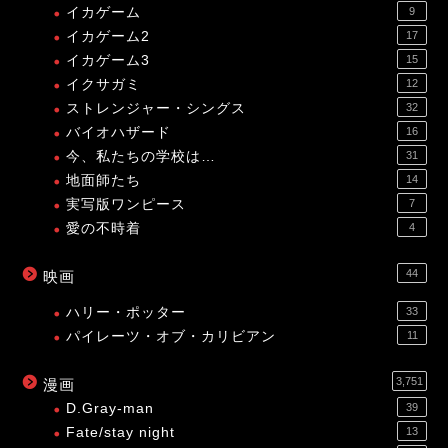
イカゲーム
9
イカゲーム2
17
イカゲーム3
15
イクサガミ
12
ストレンジャー・シングス
32
バイオハザード
16
今、私たちの学校は…
31
地面師たち
14
実写版ワンピース
7
愛の不時着
4
44
映画
ハリー・ポッター
33
パイレーツ・オブ・カリビアン
11
3,751
漫画
D.Gray-man
39
Fate/stay night
13