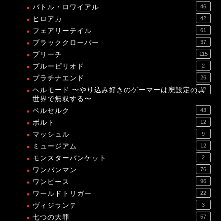
バトル・ロワイアル
46
ヒロアカ
42
フェアリーテイル
61
ブラッククローバー
37
ブリーチ
115
ブルーピリオド
2
プラチナエンド
26
ヘルモード 〜やり込み好きのゲーマーは廃設定の異
12
世界で無双する〜
ベルセルク
43
ボルト
12
マッシュル
9
ミュージアム
12
モンスターバンケット
2
ワンパンマン
76
ワンピース
96
ワールドトリガー
22
ヴィジランテ
3
七つの大罪
57