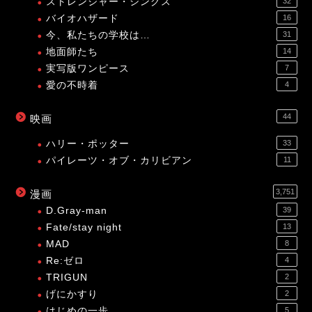
ストレンジャー・シングス
32
バイオハザード
16
今、私たちの学校は…
31
地面師たち
14
実写版ワンピース
7
愛の不時着
4
44
映画
ハリー・ポッター
33
パイレーツ・オブ・カリビアン
11
3,751
漫画
D.Gray-man
39
Fate/stay night
13
MAD
8
Re:ゼロ
4
TRIGUN
2
げにかすり
2
はじめの一歩
5