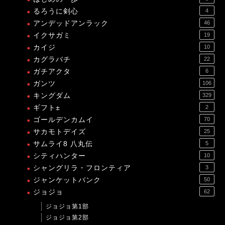
るろうに剣心
4
アンデッドアンラック
46
イクサガミ
19
カイジ
10
カグラバチ
22
ガチアクタ
6
ガンツ
106
キングダム
329
ギフト±
2
ゴールデンカムイ
70
サカモトデイズ
25
サムライ8 八丸伝
5
シティハンター
10
シャングリラ・フロンティア
3
ジャンケットバンク
50
ジョジョ
62
ジョジョ第1部
ジョジョ第2部