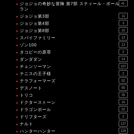
ジョジョの奇妙な冒険 第7部 スティール・ボール・
8
ラン
ジョジョ第3部
11
ジョジョ第4部
3
ジョジョ第8部
15
スパイファミリー
12
ゾン100
13
タコピーの原罪
2
ダンダダン
14
チェンソーマン
107
テニスの王子様
2
テラフォーマーズ
52
デスノート
65
トリコ
35
ドクターストーン
16
ドラゴンボール
52
ドリフターズ
2
ナルト
137
ハンターハンター
128