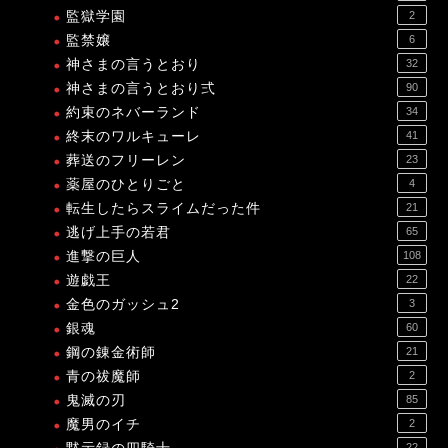
監獄学園
2
監禁嬢
6
神さまの言うとおり
32
神さまの言うとおり弍
90
約束のネバーランド
34
終末のワルキューレ
41
葬送のフリーレン
23
薬屋のひとりごと
4
転生したらスライムだった件
21
逃げ上手の若君
65
進撃の巨人
108
遊戯王
22
金色のガッシュ2
3
銀魂
60
鋼の錬金術師
21
青の祓魔師
2
鬼滅の刃
85
魔男のイチ
2
22