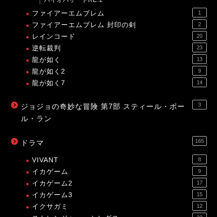
バイオハザードRE:2
ファイアーエムブレム
1
ファイアーエムブレム 封印の剣
2
レインコード
20
逆転裁判
23
龍が如く
13
龍が如く2
9
龍が如く7
14
3
ジョジョの奇妙な冒険 第7部 スティール・ボー
ル・ラン
165
ドラマ
VIVANT
8
イカゲーム
9
イカゲーム2
17
イカゲーム3
15
イクサガミ
12