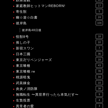
奴隷遊戯
家庭教師ヒットマンREBORN!
17
寄生獣
5
幽☆遊☆白書
24
彼岸島
104
彼岸島48日後
怪獣8号
18
推しの子
10
新宿スワン
7
日本三國
36
東京卍リベンジャーズ
18
東京喰種
43
東京喰種:re
78
桃源暗鬼
34
武装錬金
10
炎炎ノ消防隊
38
無職転生 〜異世界行ったら本気だす〜
9
生贄投票
4
異常者の愛
3