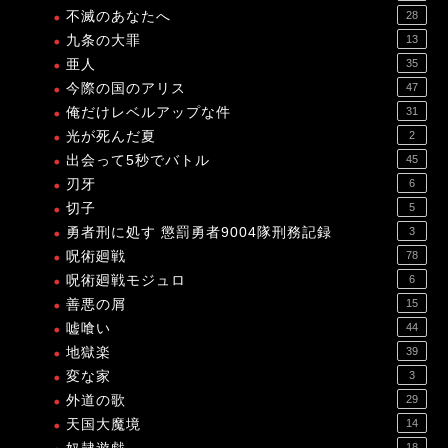
不滅のあなたへ
28
九条の大罪
13
亜人
35
今際の国のアリス
47
俺だけレベルアップな件
31
光が死んだ夏
2
出会って5秒でバトル
45
刃牙
6
切子
5
勇者刑に処す 懲罰勇者9004隊刑務記録
3
呪術廻戦
78
呪術廻戦モジュロ
6
善悪の屑
15
嘘喰い
44
地獄楽
39
変な家
3
外道の歌
29
天国大魔境
14
18