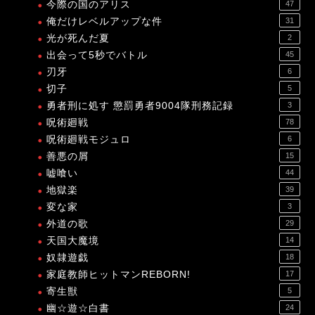
今際の国のアリス
47
俺だけレベルアップな件
31
光が死んだ夏
2
出会って5秒でバトル
45
刃牙
6
切子
5
勇者刑に処す 懲罰勇者9004隊刑務記録
3
呪術廻戦
78
呪術廻戦モジュロ
6
善悪の屑
15
嘘喰い
44
地獄楽
39
変な家
3
外道の歌
29
天国大魔境
14
奴隷遊戯
18
家庭教師ヒットマンREBORN!
17
寄生獣
5
幽☆遊☆白書
24