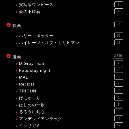
実写版ワンピース
7
愛の不時着
4
44
映画
ハリー・ポッター
33
パイレーツ・オブ・カリビアン
11
3,749
漫画
D.Gray-man
39
Fate/stay night
13
MAD
8
Re:ゼロ
4
TRIGUN
2
げにかすり
2
はじめの一歩
5
るろうに剣心
4
アンデッドアンラック
46
イクサガミ
19