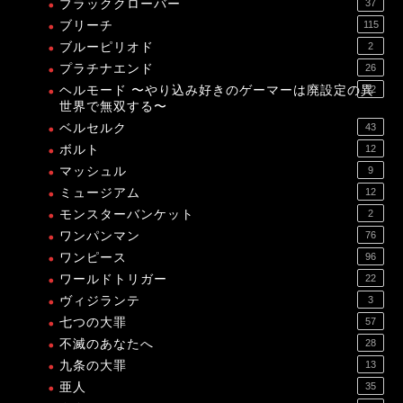
ブラッククローバー
37
ブリーチ
115
ブルーピリオド
2
プラチナエンド
26
ヘルモード 〜やり込み好きのゲーマーは廃設定の異
12
世界で無双する〜
ベルセルク
43
ボルト
12
マッシュル
9
ミュージアム
12
モンスターバンケット
2
ワンパンマン
76
ワンピース
96
ワールドトリガー
22
ヴィジランテ
3
七つの大罪
57
不滅のあなたへ
28
九条の大罪
13
亜人
35