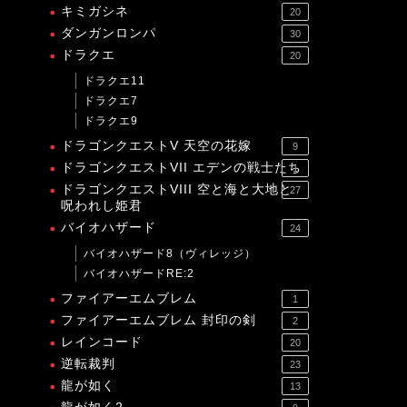
キミガシネ
20
ダンガンロンパ
30
ドラクエ
20
ドラクエ11
ドラクエ7
ドラクエ9
ドラゴンクエストV 天空の花嫁
9
ドラゴンクエストVII エデンの戦士たち
1
ドラゴンクエストVIII 空と海と大地と
27
呪われし姫君
バイオハザード
24
バイオハザード8（ヴィレッジ）
バイオハザードRE:2
ファイアーエムブレム
1
ファイアーエムブレム 封印の剣
2
レインコード
20
逆転裁判
23
龍が如く
13