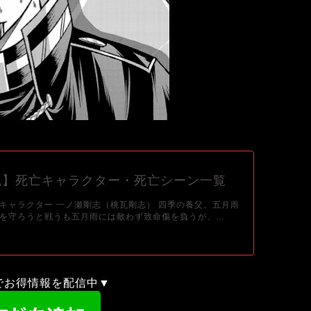
鬼】死亡キャラクター・死亡シーン一覧
キャラクター 一ノ瀬剛志（桃瓦剛志） 四季の養父。五月雨
を守ろうと戦うも五月雨には敵わず致命傷を負うが、...
録でお得情報を配信中▼