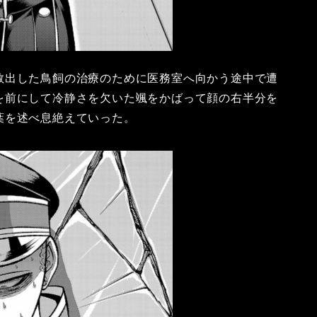
救出した鳥飼の治療のために医務室へ向かう途中で遭
を前にして冷静さを欠いた颯をかばって顔の右半分を
葉を述べ息絶えていった。