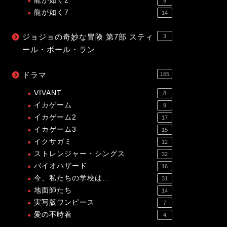
龍が如く2
9
龍が如く7
14
ジョジョの奇妙な冒険 第7部 スティ
3
ール・ボール・ラン
ドラマ
165
VIVANT
8
イカゲーム
9
イカゲーム2
17
イカゲーム3
15
イクサガミ
12
ストレンジャー・シングス
32
バイオハザード
16
今、私たちの学校は…
31
地面師たち
14
実写版ワンピース
7
愛の不時着
4