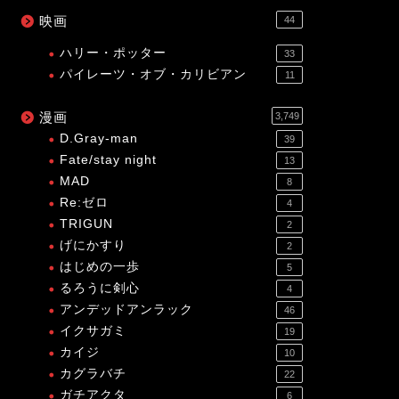
映画
44
ハリー・ポッター
33
パイレーツ・オブ・カリビアン
11
漫画
3,749
D.Gray-man
39
Fate/stay night
13
MAD
8
Re:ゼロ
4
TRIGUN
2
げにかすり
2
はじめの一歩
5
るろうに剣心
4
アンデッドアンラック
46
イクサガミ
19
カイジ
10
カグラバチ
22
ガチアクタ
6