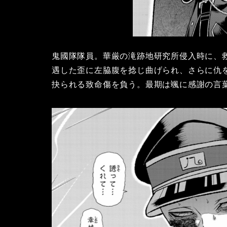
鬼國隊隊員。華厳の滝跡地研究所侵入時に、
遇した歪に左脇腹を捻じ曲げられ、さらに仇
抉られる致命傷を負う。最期は颯に感謝の言