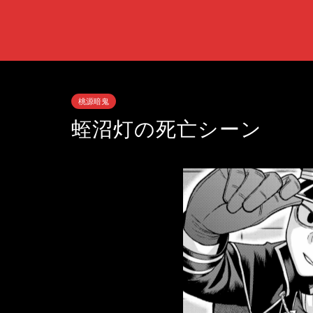
桃源暗鬼
蛭沼灯の死亡シーン