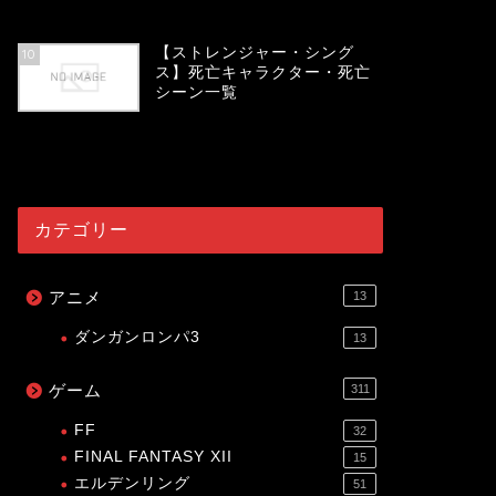
54032
view
【ストレンジャー・シング
10
ス】死亡キャラクター・死亡
シーン一覧
53998
view
カテゴリー
アニメ
13
ダンガンロンパ3
13
ゲーム
311
FF
32
FINAL FANTASY XII
15
エルデンリング
51