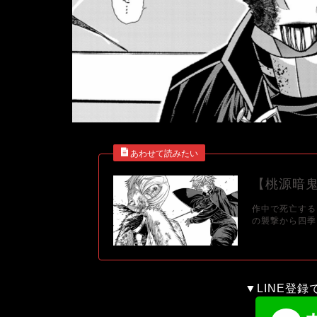
【桃源暗
作中で死亡する
の襲撃から四季
▼LINE登