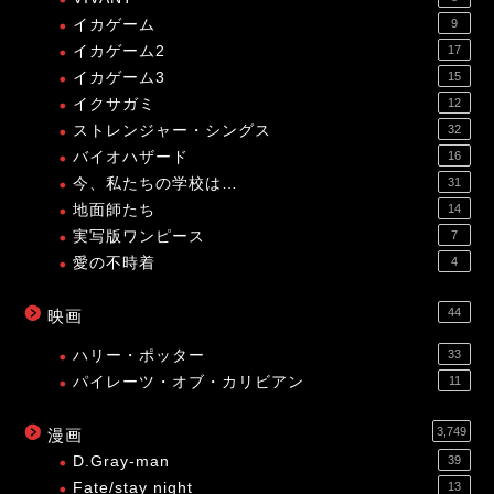
イカゲーム
9
イカゲーム2
17
イカゲーム3
15
イクサガミ
12
ストレンジャー・シングス
32
バイオハザード
16
今、私たちの学校は…
31
地面師たち
14
実写版ワンピース
7
愛の不時着
4
44
映画
ハリー・ポッター
33
パイレーツ・オブ・カリビアン
11
3,749
漫画
D.Gray-man
39
Fate/stay night
13