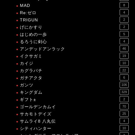
MAD
8
Re:ゼロ
4
TRIGUN
2
げにかすり
2
はじめの一歩
5
るろうに剣心
4
アンデッドアンラック
46
イクサガミ
19
カイジ
10
カグラバチ
22
ガチアクタ
6
ガンツ
106
キングダム
329
ギフト±
2
ゴールデンカムイ
70
サカモトデイズ
25
サムライ8 八丸伝
4
シティハンター
10