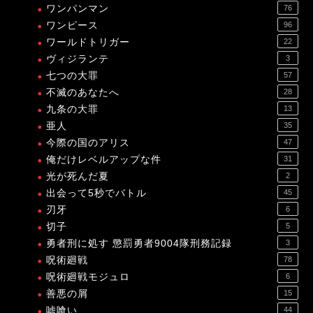
ワンパンマン
76
ワンピース
96
ワールドトリガー
22
ヴィジランテ
3
七つの大罪
57
不滅のあなたへ
28
九条の大罪
13
亜人
35
今際の国のアリス
47
俺だけレベルアップな件
31
光が死んだ夏
2
出会って5秒でバトル
45
刃牙
6
切子
5
勇者刑に処す 懲罰勇者9004隊刑務記録
3
呪術廻戦
78
呪術廻戦モジュロ
6
善悪の屑
15
嘘喰い
44