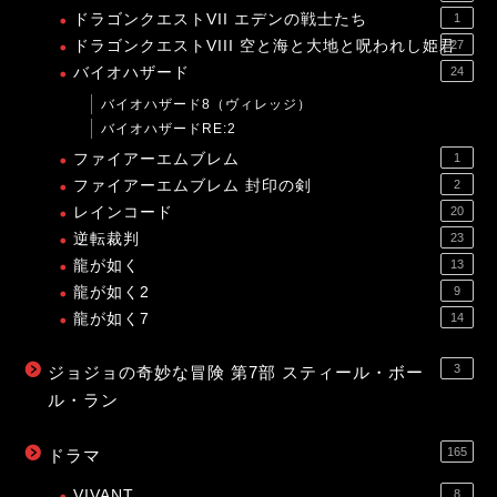
ドラゴンクエストVII エデンの戦士たち
1
ドラゴンクエストVIII 空と海と大地と呪われし姫君
27
バイオハザード
24
バイオハザード8（ヴィレッジ）
バイオハザードRE:2
ファイアーエムブレム
1
ファイアーエムブレム 封印の剣
2
レインコード
20
逆転裁判
23
龍が如く
13
龍が如く2
9
龍が如く7
14
3
ジョジョの奇妙な冒険 第7部 スティール・ボー
ル・ラン
165
ドラマ
VIVANT
8