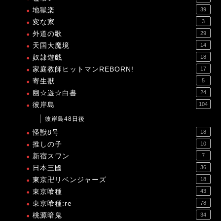
地獄楽
39
変な家
3
外道の歌
29
天国大魔境
14
奴隷遊戯
18
家庭教師ヒットマンREBORN!
17
寄生獣
5
幽☆遊☆白書
24
彼岸島
104
彼岸島48日後
怪獣8号
18
推しの子
10
新宿スワン
7
日本三國
36
東京卍リベンジャーズ
18
東京喰種
43
東京喰種:re
78
桃源暗鬼
34