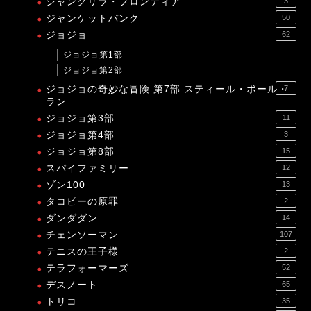
シャングリラ・フロンティア
3
ジャンケットバンク
50
ジョジョ
62
ジョジョ第1部
ジョジョ第2部
ジョジョの奇妙な冒険 第7部 スティール・ボール・
7
ラン
ジョジョ第3部
11
ジョジョ第4部
3
ジョジョ第8部
15
スパイファミリー
12
ゾン100
13
タコピーの原罪
2
ダンダダン
14
チェンソーマン
107
テニスの王子様
2
テラフォーマーズ
52
デスノート
65
トリコ
35