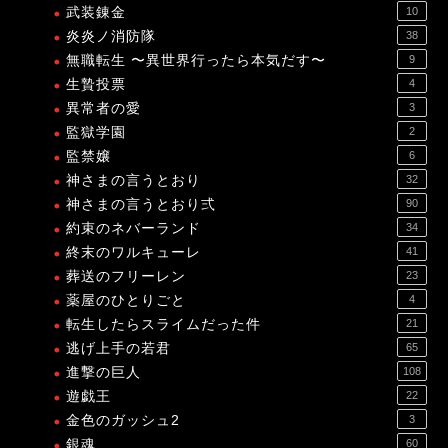
武装錬金
10
炎炎ノ消防隊
38
無職転生 〜異世界行ったら本気だす〜
9
生贄投票
4
異常者の愛
3
監獄学園
2
監禁嬢
6
神さまの言うとおり
32
神さまの言うとおり弍
90
約束のネバーランド
34
終末のワルキューレ
41
葬送のフリーレン
23
薬屋のひとりごと
4
転生したらスライムだった件
21
逃げ上手の若君
65
進撃の巨人
108
遊戯王
22
金色のガッシュ2
3
銀魂
60