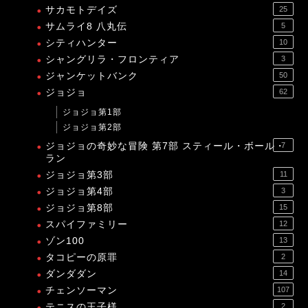
サカモトデイズ
25
サムライ8 八丸伝
5
シティハンター
10
シャングリラ・フロンティア
3
ジャンケットバンク
50
ジョジョ
62
ジョジョ第1部
ジョジョ第2部
ジョジョの奇妙な冒険 第7部 スティール・ボール・
7
ラン
ジョジョ第3部
11
ジョジョ第4部
3
ジョジョ第8部
15
スパイファミリー
12
ゾン100
13
タコピーの原罪
2
ダンダダン
14
チェンソーマン
107
テニスの王子様
2