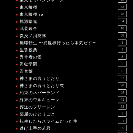
東京卍リベンジャーズ
東京喰種
43
東京喰種:re
78
桃源暗鬼
34
武装錬金
10
炎炎ノ消防隊
38
無職転生 〜異世界行ったら本気だす〜
9
生贄投票
4
異常者の愛
3
監獄学園
2
監禁嬢
6
神さまの言うとおり
32
神さまの言うとおり弍
90
約束のネバーランド
34
終末のワルキューレ
41
葬送のフリーレン
23
薬屋のひとりごと
4
転生したらスライムだった件
21
逃げ上手の若君
65