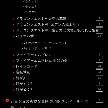
ドラクエ11
ドラクエ7
ドラクエ9
ドラゴンクエストV 天空の花嫁
9
ドラゴンクエストVII エデンの戦士たち
1
ドラゴンクエストVIII 空と海と大地と呪われし姫君
27
バイオハザード
24
バイオハザード8（ヴィレッジ）
バイオハザードRE:2
ファイアーエムブレム
1
ファイアーエムブレム 封印の剣
2
レインコード
20
逆転裁判
23
龍が如く
13
龍が如く2
9
龍が如く7
14
3
ジョジョの奇妙な冒険 第7部 スティール・ボー
ル・ラン