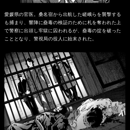
愛媛県の官医。桑名宿から出航した嵯峨らを襲撃する
も捕まり、響陣に蠱毒の検証のために札を奪われた上
で警察に出頭し牢獄に囚われるが、蠱毒の掟を破った
こととなり、警視局の役人に始末された。