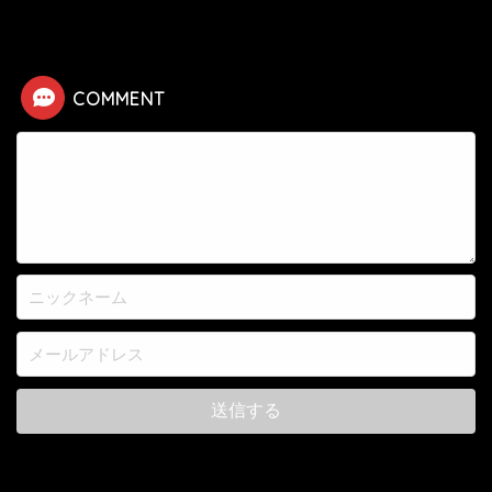
HOME
漫画
イクサガミ
赤山宗適（漫画）の死亡シーン
COMMENT