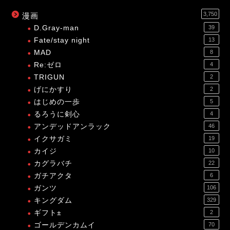
3,750
漫画
D.Gray-man
39
Fate/stay night
13
MAD
8
Re:ゼロ
4
TRIGUN
2
げにかすり
2
はじめの一歩
5
るろうに剣心
4
アンデッドアンラック
46
イクサガミ
19
カイジ
10
カグラバチ
22
ガチアクタ
6
ガンツ
106
キングダム
329
ギフト±
2
ゴールデンカムイ
70