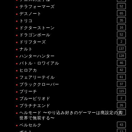
テラフォーマーズ
52
デスノート
65
トリコ
35
ドクターストーン
16
ドラゴンボール
52
ドリフターズ
2
ナルト
137
ハンターハンター
128
バトル・ロワイアル
46
ヒロアカ
42
フェアリーテイル
61
ブラッククローバー
37
ブリーチ
115
ブルーピリオド
2
プラチナエンド
26
ヘルモード 〜やり込み好きのゲーマーは廃設定の異
12
世界で無双する〜
ベルセルク
43
12