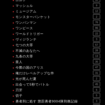
ボルト
マッシュル
9
ミュージアム
12
モンスターバンケット
2
ワンパンマン
76
ワンピース
96
ワールドトリガー
22
ヴィジランテ
3
七つの大罪
57
不滅のあなたへ
28
九条の大罪
13
亜人
35
今際の国のアリス
47
俺だけレベルアップな件
31
光が死んだ夏
2
出会って5秒でバトル
45
刃牙
6
切子
5
勇者刑に処す 懲罰勇者9004隊刑務記録
3