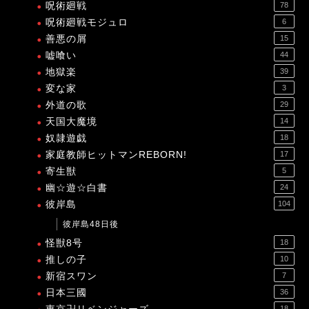
呪術廻戦
78
呪術廻戦モジュロ
6
善悪の屑
15
嘘喰い
44
地獄楽
39
変な家
3
外道の歌
29
天国大魔境
14
奴隷遊戯
18
家庭教師ヒットマンREBORN!
17
寄生獣
5
幽☆遊☆白書
24
彼岸島
104
彼岸島48日後
怪獣8号
18
推しの子
10
新宿スワン
7
日本三國
36
18