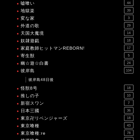
嘘喰い
44
地獄楽
39
変な家
3
外道の歌
29
天国大魔境
14
奴隷遊戯
18
家庭教師ヒットマンREBORN!
17
寄生獣
5
幽☆遊☆白書
24
彼岸島
104
彼岸島48日後
怪獣8号
18
推しの子
10
新宿スワン
7
日本三國
36
東京卍リベンジャーズ
18
東京喰種
43
東京喰種:re
78