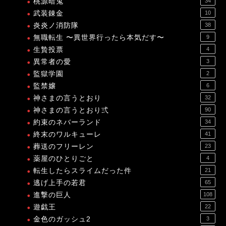
桃源暗鬼
34
武装錬金
10
炎炎ノ消防隊
38
無職転生 〜異世界行ったら本気だす〜
9
生贄投票
4
異常者の愛
3
監獄学園
2
監禁嬢
6
神さまの言うとおり
32
神さまの言うとおり弍
90
約束のネバーランド
34
終末のワルキューレ
41
葬送のフリーレン
23
薬屋のひとりごと
4
転生したらスライムだった件
21
逃げ上手の若君
65
進撃の巨人
108
遊戯王
22
金色のガッシュ2
3