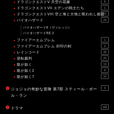
ドラゴンクエストV 天空の花嫁
9
ドラゴンクエストVII エデンの戦士たち
1
ドラゴンクエストVIII 空と海と大地と呪われし姫君
27
バイオハザード
24
バイオハザード8（ヴィレッジ）
バイオハザードRE:2
ファイアーエムブレム
1
ファイアーエムブレム 封印の剣
2
レインコード
20
逆転裁判
23
龍が如く
13
龍が如く2
9
龍が如く7
14
3
ジョジョの奇妙な冒険 第7部 スティール・ボー
ル・ラン
165
ドラマ