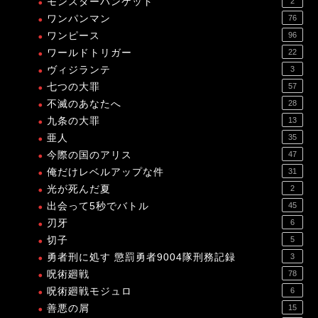
モンスターバンケット
2
ワンパンマン
76
ワンピース
96
ワールドトリガー
22
ヴィジランテ
3
七つの大罪
57
不滅のあなたへ
28
九条の大罪
13
亜人
35
今際の国のアリス
47
俺だけレベルアップな件
31
光が死んだ夏
2
出会って5秒でバトル
45
刃牙
6
切子
5
勇者刑に処す 懲罰勇者9004隊刑務記録
3
呪術廻戦
78
呪術廻戦モジュロ
6
善悪の屑
15