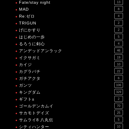
Fate/stay night
13
MAD
8
Re:ゼロ
4
TRIGUN
2
げにかすり
2
はじめの一歩
5
るろうに剣心
4
アンデッドアンラック
46
イクサガミ
19
カイジ
10
カグラバチ
22
ガチアクタ
6
ガンツ
106
キングダム
329
ギフト±
2
ゴールデンカムイ
70
サカモトデイズ
25
サムライ8 八丸伝
5
シティハンター
10