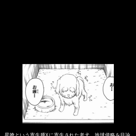
星喰という寄生腫Xに寄生された老犬。地球侵略を目論