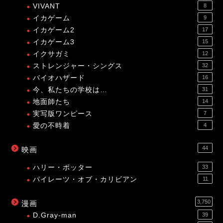
VIVANT
8
イカゲーム
9
イカゲーム2
17
イカゲーム3
15
イクサガミ
12
ストレンジャー・シングス
32
バイオハザード
16
今、私たちの学校は…
31
地面師たち
14
実写版ワンピース
7
愛の不時着
4
44
映画
ハリー・ポッター
33
パイレーツ・オブ・カリビアン
11
3,750
漫画
D.Gray-man
39