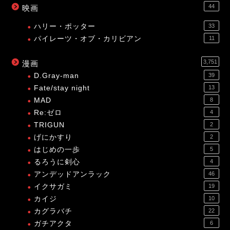
44
映画
ハリー・ポッター
33
パイレーツ・オブ・カリビアン
11
3,751
漫画
D.Gray-man
39
Fate/stay night
13
MAD
8
Re:ゼロ
4
TRIGUN
2
げにかすり
2
はじめの一歩
5
るろうに剣心
4
アンデッドアンラック
46
イクサガミ
19
カイジ
10
カグラバチ
22
ガチアクタ
6