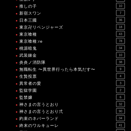
推しの子
10
新宿スワン
7
日本三國
36
東京卍リベンジャーズ
18
東京喰種
43
東京喰種:re
78
桃源暗鬼
34
武装錬金
10
炎炎ノ消防隊
38
無職転生 〜異世界行ったら本気だす〜
9
生贄投票
4
異常者の愛
3
監獄学園
2
監禁嬢
6
神さまの言うとおり
32
神さまの言うとおり弍
90
約束のネバーランド
34
終末のワルキューレ
41