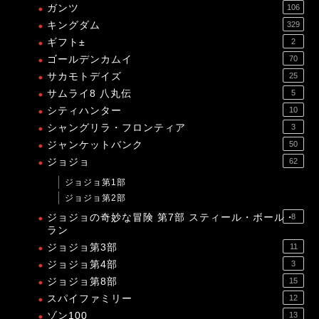
ガンツ
106
キングダム
329
ギフト±
2
ゴールデンカムイ
70
サカモトデイズ
25
サムライ8 八丸伝
5
シティハンター
10
シャングリラ・フロンティア
3
ジャンケットバンク
50
ジョジョ
62
ジョジョ第1部
ジョジョ第2部
ジョジョの奇妙な冒険 第7部 スティール・ボール・
8
ラン
ジョジョ第3部
11
ジョジョ第4部
3
ジョジョ第8部
15
スパイファミリー
12
ゾン100
13