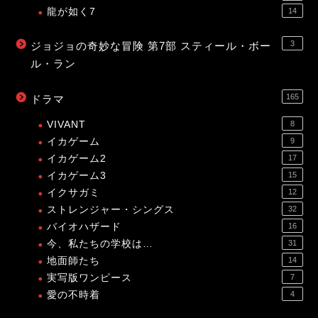
龍が如く7
14
3
ジョジョの奇妙な冒険 第7部 スティール・ボー
ル・ラン
165
ドラマ
VIVANT
8
イカゲーム
9
イカゲーム2
17
イカゲーム3
15
イクサガミ
12
ストレンジャー・シングス
32
バイオハザード
16
今、私たちの学校は…
31
地面師たち
14
実写版ワンピース
7
愛の不時着
4