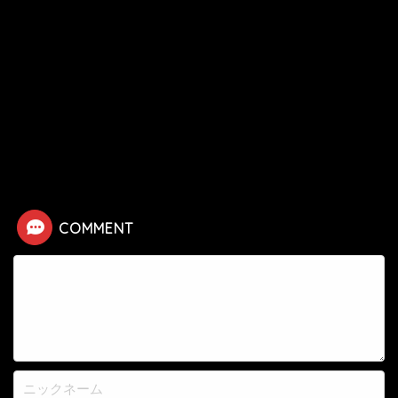
HOME
漫画
イクサガミ
香月栄太郎の死亡シーン
COMMENT