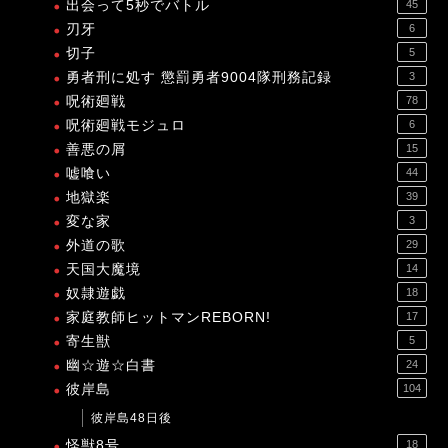
出会って5秒でバトル
45
刃牙
6
切子
5
勇者刑に処す 懲罰勇者9004隊刑務記録
3
呪術廻戦
78
呪術廻戦モジュロ
6
善悪の屑
15
嘘喰い
44
地獄楽
39
変な家
3
外道の歌
29
天国大魔境
14
奴隷遊戯
18
家庭教師ヒットマンREBORN!
17
寄生獣
5
幽☆遊☆白書
24
彼岸島
104
彼岸島48日後
怪獣8号
18