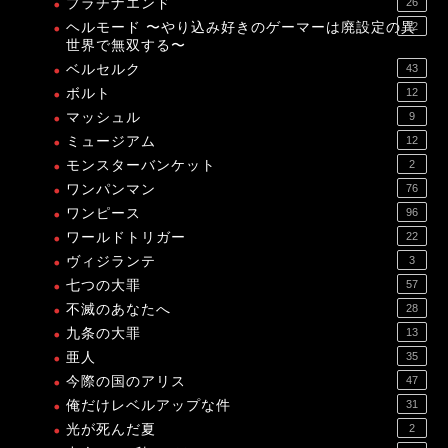
プラチナエンド
26
ヘルモード 〜やり込み好きのゲーマーは廃設定の異
12
世界で無双する〜
ベルセルク
43
ボルト
12
マッシュル
9
ミュージアム
12
モンスターバンケット
2
ワンパンマン
76
ワンピース
96
ワールドトリガー
22
ヴィジランテ
3
七つの大罪
57
不滅のあなたへ
28
九条の大罪
13
亜人
35
今際の国のアリス
47
俺だけレベルアップな件
31
光が死んだ夏
2