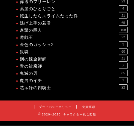
葬送のフリーレン
23
薬屋のひとりごと
4
転生したらスライムだった件
21
逃げ上手の若君
65
進撃の巨人
108
遊戯王
22
金色のガッシュ2
3
銀魂
60
鋼の錬金術師
21
青の祓魔師
2
鬼滅の刃
85
魔男のイチ
2
黙示録の四騎士
22
プライバシーポリシー
免責事項
2020–2026 キャラクター死亡図鑑
プライバシーポリシー
免責事項