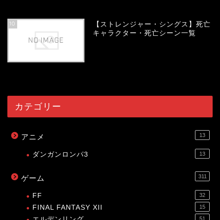
54115
view
10
【ストレンジャー・シングス】死亡
キャラクター・死亡シーン一覧
54052
view
カテゴリー
13
アニメ
ダンガンロンパ3
13
311
ゲーム
FF
32
FINAL FANTASY XII
15
エルデンリング
51