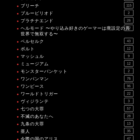
ブリーチ
115
ブルーピリオド
2
プラチナエンド
26
ヘルモード 〜やり込み好きのゲーマーは廃設定の異
12
世界で無双する〜
ベルセルク
43
ボルト
12
マッシュル
9
ミュージアム
12
モンスターバンケット
2
ワンパンマン
76
ワンピース
96
ワールドトリガー
22
ヴィジランテ
3
七つの大罪
57
不滅のあなたへ
28
九条の大罪
13
亜人
35
今際の国のアリス
47