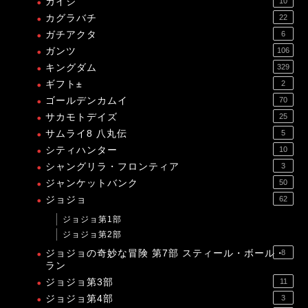
カイジ
10
カグラバチ
22
ガチアクタ
6
ガンツ
106
キングダム
329
ギフト±
2
ゴールデンカムイ
70
サカモトデイズ
25
サムライ8 八丸伝
5
シティハンター
10
シャングリラ・フロンティア
3
ジャンケットバンク
50
ジョジョ
62
ジョジョ第1部
ジョジョ第2部
ジョジョの奇妙な冒険 第7部 スティール・ボール・
8
ラン
ジョジョ第3部
11
ジョジョ第4部
3