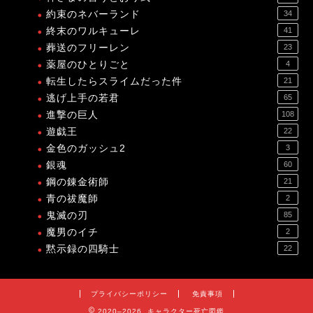
約束のネバーランド
34
終末のワルキューレ
41
葬送のフリーレン
23
薬屋のひとりごと
4
転生したらスライムだった件
21
逃げ上手の若君
65
進撃の巨人
108
遊戯王
22
金色のガッシュ2
3
銀魂
60
鋼の錬金術師
21
青の祓魔師
2
鬼滅の刃
85
魔男のイチ
2
黙示録の四騎士
22
プライバシーポリシー
免責事項
2020–2026 キャラクター死亡図鑑