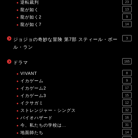
逆転裁判
23
龍が如く
13
龍が如く2
9
龍が如く7
14
3
ジョジョの奇妙な冒険 第7部 スティール・ボー
ル・ラン
165
ドラマ
VIVANT
8
イカゲーム
9
イカゲーム2
17
イカゲーム3
15
イクサガミ
12
ストレンジャー・シングス
32
バイオハザード
16
今、私たちの学校は…
31
地面師たち
14