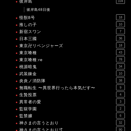
彼岸島
104
彼岸島48日後
怪獣8号
18
推しの子
10
新宿スワン
7
日本三國
36
東京卍リベンジャーズ
18
東京喰種
43
東京喰種:re
78
桃源暗鬼
34
武装錬金
10
炎炎ノ消防隊
38
無職転生 〜異世界行ったら本気だす〜
9
生贄投票
4
異常者の愛
3
監獄学園
2
監禁嬢
6
神さまの言うとおり
32
神さまの言うとおり弍
90