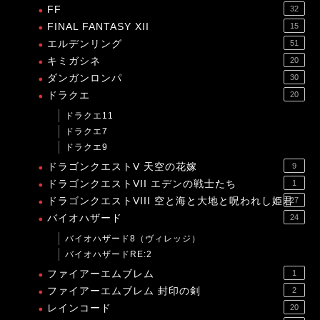
FF
32
FINAL FANTASY XII
15
エルデンリング
51
キミガシネ
20
ダンガンロンパ
30
ドラクエ
20
ドラクエ11
ドラクエ7
ドラクエ9
ドラゴンクエストV 天空の花嫁
9
ドラゴンクエストVII エデンの戦士たち
1
ドラゴンクエストVIII 空と海と大地と呪われし姫君
27
バイオハザード
24
バイオハザード8（ヴィレッジ）
バイオハザードRE:2
ファイアーエムブレム
1
ファイアーエムブレム 封印の剣
2
レインコード
20