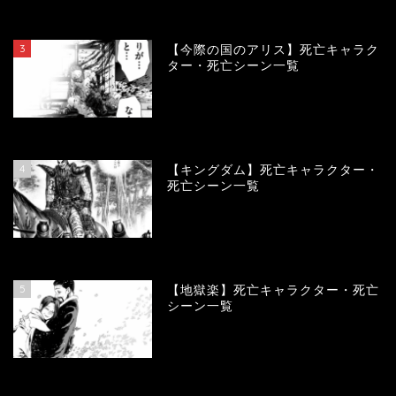
104243
view
3
【今際の国のアリス】死亡キャラク
ター・死亡シーン一覧
101050
view
4
【キングダム】死亡キャラクター・
死亡シーン一覧
90131
view
5
【地獄楽】死亡キャラクター・死亡
シーン一覧
78418
view