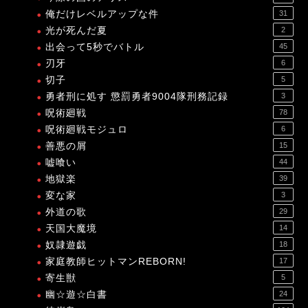
俺だけレベルアップな件
31
光が死んだ夏
2
出会って5秒でバトル
45
刃牙
6
切子
5
勇者刑に処す 懲罰勇者9004隊刑務記録
3
呪術廻戦
78
呪術廻戦モジュロ
6
善悪の屑
15
嘘喰い
44
地獄楽
39
変な家
3
外道の歌
29
天国大魔境
14
奴隷遊戯
18
家庭教師ヒットマンREBORN!
17
寄生獣
5
幽☆遊☆白書
24