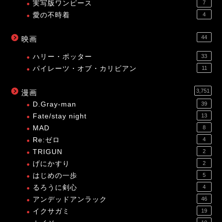
実写版ワンピース
7
愛の不時着
4
44
映画
ハリー・ポッター
33
パイレーツ・オブ・カリビアン
11
3,751
漫画
D.Gray-man
39
Fate/stay night
13
MAD
8
Re:ゼロ
4
TRIGUN
2
げにかすり
2
はじめの一歩
5
るろうに剣心
4
アンデッドアンラック
46
イクサガミ
19