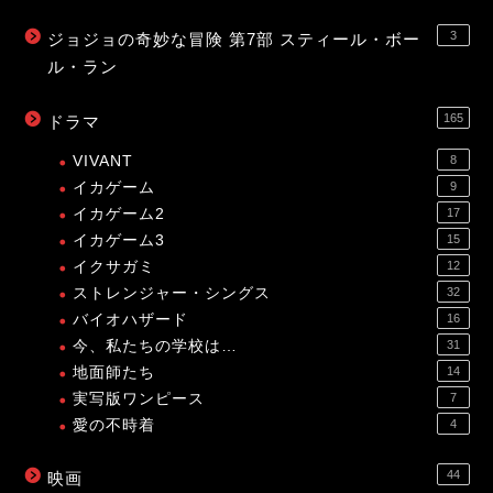
3
ジョジョの奇妙な冒険 第7部 スティール・ボー
ル・ラン
165
ドラマ
VIVANT
8
イカゲーム
9
イカゲーム2
17
イカゲーム3
15
イクサガミ
12
ストレンジャー・シングス
32
バイオハザード
16
今、私たちの学校は…
31
地面師たち
14
実写版ワンピース
7
愛の不時着
4
44
映画