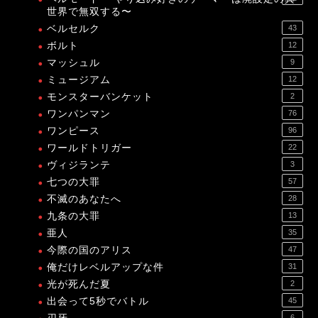
世界で無双する〜
ベルセルク
43
ボルト
12
マッシュル
9
ミュージアム
12
モンスターバンケット
2
ワンパンマン
76
ワンピース
96
ワールドトリガー
22
ヴィジランテ
3
七つの大罪
57
不滅のあなたへ
28
九条の大罪
13
亜人
35
今際の国のアリス
47
俺だけレベルアップな件
31
光が死んだ夏
2
出会って5秒でバトル
45
6