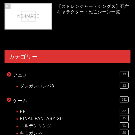
10
【ストレンジャー・シングス】死亡
キャラクター・死亡シーン一覧
54035
view
カテゴリー
13
アニメ
ダンガンロンパ3
13
311
ゲーム
FF
32
FINAL FANTASY XII
15
エルデンリング
51
キミガシネ
20