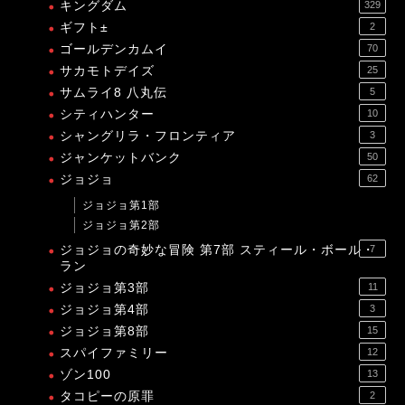
キングダム
329
ギフト±
2
ゴールデンカムイ
70
サカモトデイズ
25
サムライ8 八丸伝
5
シティハンター
10
シャングリラ・フロンティア
3
ジャンケットバンク
50
ジョジョ
62
ジョジョ第1部
ジョジョ第2部
ジョジョの奇妙な冒険 第7部 スティール・ボール・
7
ラン
ジョジョ第3部
11
ジョジョ第4部
3
ジョジョ第8部
15
スパイファミリー
12
ゾン100
13
タコピーの原罪
2