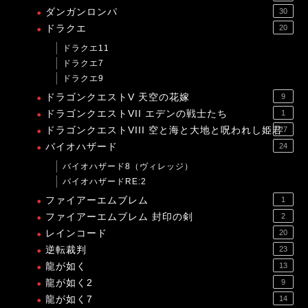
ダンガンロンパ
30
ドラクエ
20
ドラクエ11
ドラクエ7
ドラクエ9
ドラゴンクエストV 天空の花嫁
9
ドラゴンクエストVII エデンの戦士たち
1
ドラゴンクエストVIII 空と海と大地と呪われし姫君
27
バイオハザード
24
バイオハザード8（ヴィレッジ）
バイオハザードRE:2
ファイアーエムブレム
1
ファイアーエムブレム 封印の剣
2
レインコード
20
逆転裁判
23
龍が如く
13
龍が如く2
9
龍が如く7
14