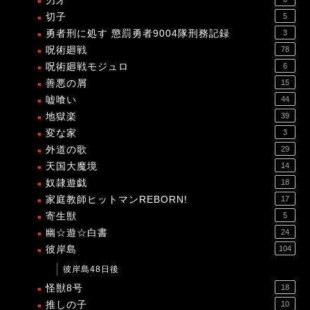
刃牙
切子
5
勇者刑に処す 懲罰勇者9004隊刑務記録
3
呪術廻戦
78
呪術廻戦モジュロ
6
善悪の屑
15
嘘喰い
44
地獄楽
39
変な家
3
外道の歌
29
天国大魔境
14
奴隷遊戯
18
家庭教師ヒットマンREBORN!
17
寄生獣
5
幽☆遊☆白書
24
彼岸島
104
彼岸島48日後
怪獣8号
18
推しの子
10