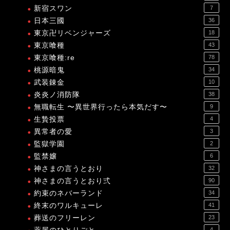
新宿スワン
7
日本三國
36
東京卍リベンジャーズ
18
東京喰種
43
東京喰種:re
78
桃源暗鬼
34
武装錬金
10
炎炎ノ消防隊
38
無職転生 〜異世界行ったら本気だす〜
9
生贄投票
4
異常者の愛
3
監獄学園
2
監禁嬢
6
神さまの言うとおり
32
神さまの言うとおり弍
90
約束のネバーランド
34
終末のワルキューレ
41
葬送のフリーレン
23
4