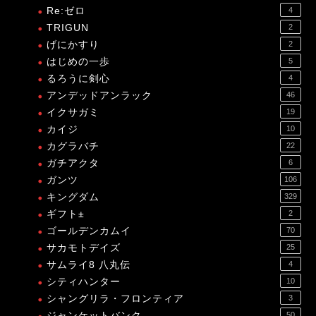
Re:ゼロ
4
TRIGUN
2
げにかすり
2
はじめの一歩
5
るろうに剣心
4
アンデッドアンラック
46
イクサガミ
19
カイジ
10
カグラバチ
22
ガチアクタ
6
ガンツ
106
キングダム
329
ギフト±
2
ゴールデンカムイ
70
サカモトデイズ
25
サムライ8 八丸伝
4
シティハンター
10
シャングリラ・フロンティア
3
ジャンケットバンク
50