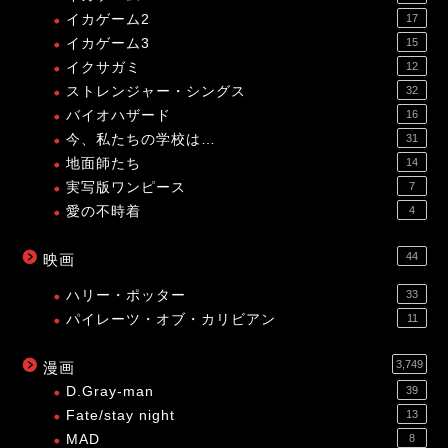
イカゲーム2
17
イカゲーム3
15
イクサガミ
12
ストレンジャー・シングス
32
バイオハザード
16
今、私たちの学校は…
31
地面師たち
14
実写版ワンピース
7
愛の不時着
4
44
映画
ハリー・ポッター
33
パイレーツ・オブ・カリビアン
11
3,749
漫画
D.Gray-man
39
Fate/stay night
13
MAD
8