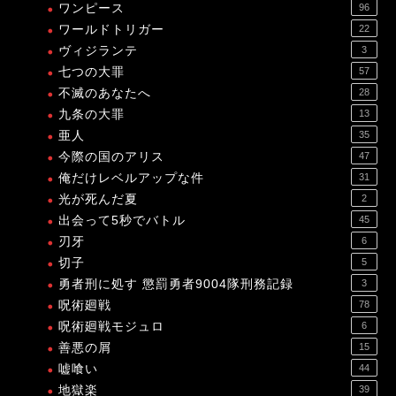
ワンピース
96
ワールドトリガー
22
ヴィジランテ
3
七つの大罪
57
不滅のあなたへ
28
九条の大罪
13
亜人
35
今際の国のアリス
47
俺だけレベルアップな件
31
光が死んだ夏
2
出会って5秒でバトル
45
刃牙
6
切子
5
勇者刑に処す 懲罰勇者9004隊刑務記録
3
呪術廻戦
78
呪術廻戦モジュロ
6
善悪の屑
15
嘘喰い
44
地獄楽
39