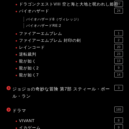
ドラゴンクエストVIII 空と海と大地と呪われし姫君
27
バイオハザード
24
バイオハザード8（ヴィレッジ）
バイオハザードRE:2
ファイアーエムブレム
1
ファイアーエムブレム 封印の剣
2
レインコード
20
逆転裁判
23
龍が如く
13
龍が如く2
9
龍が如く7
14
3
ジョジョの奇妙な冒険 第7部 スティール・ボー
ル・ラン
165
ドラマ
VIVANT
8
イカゲーム
9