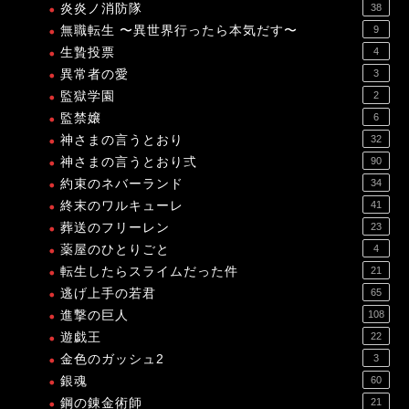
炎炎ノ消防隊
38
無職転生 〜異世界行ったら本気だす〜
9
生贄投票
4
異常者の愛
3
監獄学園
2
監禁嬢
6
神さまの言うとおり
32
神さまの言うとおり弍
90
約束のネバーランド
34
終末のワルキューレ
41
葬送のフリーレン
23
薬屋のひとりごと
4
転生したらスライムだった件
21
逃げ上手の若君
65
進撃の巨人
108
遊戯王
22
金色のガッシュ2
3
銀魂
60
鋼の錬金術師
21