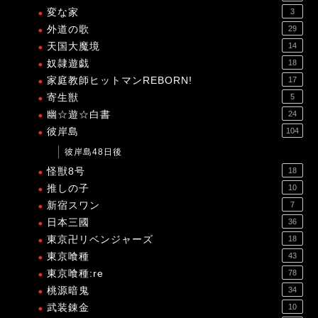
変な家
3
外道の歌
29
天国大魔境
14
奴隷遊戯
18
家庭教師ヒットマンREBORN!
17
寄生獣
5
幽☆遊☆白書
24
彼岸島
104
彼岸島48日後
怪獣8号
18
推しの子
10
新宿スワン
7
日本三國
36
東京卍リベンジャーズ
18
東京喰種
43
東京喰種:re
78
桃源暗鬼
34
武装錬金
10