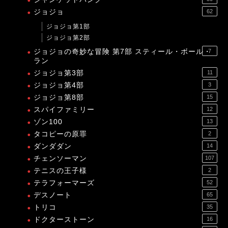
ジョジョ
62
ジョジョ第1部
ジョジョ第2部
ジョジョの奇妙な冒険 第7部 スティール・ボール・
7
ラン
ジョジョ第3部
11
ジョジョ第4部
3
ジョジョ第8部
15
スパイファミリー
12
ゾン100
13
タコピーの原罪
2
ダンダダン
14
チェンソーマン
107
テニスの王子様
2
テラフォーマーズ
52
デスノート
65
トリコ
35
ドクターストーン
16