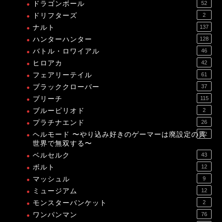
ドラゴンボール
52
ドリフターズ
2
ナルト
137
ハンターハンター
128
バトル・ロワイアル
46
ヒロアカ
42
フェアリーテイル
61
ブラッククローバー
37
ブリーチ
115
ブルーピリオド
2
プラチナエンド
26
ヘルモード 〜やり込み好きのゲーマーは廃設定の異
12
世界で無双する〜
ベルセルク
43
ボルト
12
マッシュル
9
ミュージアム
12
モンスターバンケット
2
ワンパンマン
76