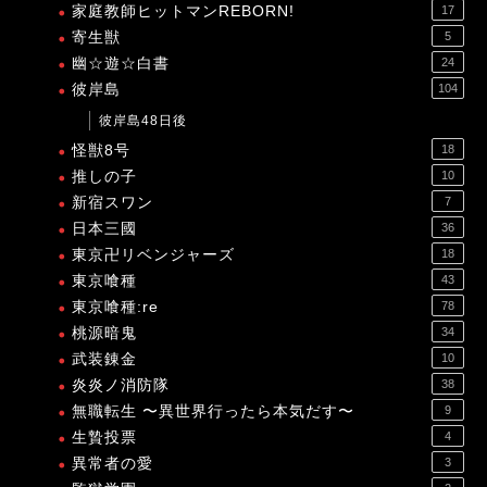
家庭教師ヒットマンREBORN!
17
寄生獣
5
幽☆遊☆白書
24
彼岸島
104
彼岸島48日後
怪獣8号
18
推しの子
10
新宿スワン
7
日本三國
36
東京卍リベンジャーズ
18
東京喰種
43
東京喰種:re
78
桃源暗鬼
34
武装錬金
10
炎炎ノ消防隊
38
無職転生 〜異世界行ったら本気だす〜
9
生贄投票
4
異常者の愛
3