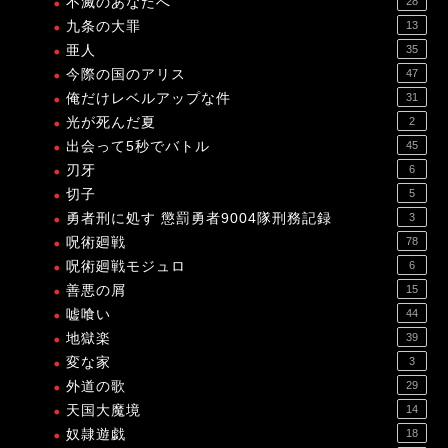
不滅のあなたへ
28
九条の大罪
13
亜人
35
今際の国のアリス
47
俺だけレベルアップな件
31
光が死んだ夏
2
出会って5秒でバトル
45
刃牙
6
切子
5
勇者刑に処す 懲罰勇者9004隊刑務記録
3
呪術廻戦
78
呪術廻戦モジュロ
6
善悪の屑
15
嘘喰い
44
地獄楽
39
変な家
3
外道の歌
29
天国大魔境
14
奴隷遊戯
18