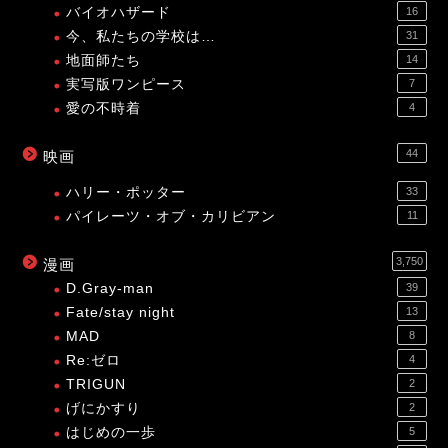
バイオハザード
16
今、私たちの学校は…
31
地面師たち
14
実写版ワンピース
7
愛の不時着
4
44
映画
ハリー・ポッター
33
パイレーツ・オブ・カリビアン
11
3,750
漫画
D.Gray-man
39
Fate/stay night
13
MAD
8
Re:ゼロ
4
TRIGUN
2
げにかすり
2
はじめの一歩
5