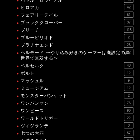
バトル・ロワイアル
ヒロアカ
42
フェアリーテイル
61
ブラッククローバー
37
ブリーチ
115
ブルーピリオド
2
プラチナエンド
26
ヘルモード 〜やり込み好きのゲーマーは廃設定の異
12
世界で無双する〜
ベルセルク
43
ボルト
12
マッシュル
9
ミュージアム
12
モンスターバンケット
2
ワンパンマン
76
ワンピース
96
ワールドトリガー
22
ヴィジランテ
3
七つの大罪
57