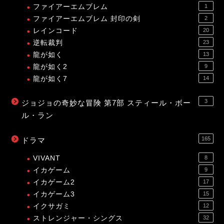
ファイアーエムブレム
1
ファイアーエムブレム 封印の剣
2
レインコード
20
逆転裁判
23
龍が如く
13
龍が如く2
9
龍が如く7
14
3
ジョジョの奇妙な冒険 第7部 スティール・ボー
ル・ラン
165
ドラマ
VIVANT
8
イカゲーム
9
イカゲーム2
17
イカゲーム3
15
イクサガミ
12
ストレンジャー・シングス
32