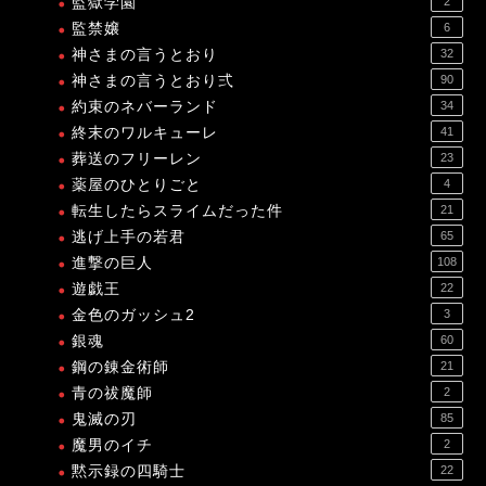
監獄学園
2
監禁嬢
6
神さまの言うとおり
32
神さまの言うとおり弍
90
約束のネバーランド
34
終末のワルキューレ
41
葬送のフリーレン
23
薬屋のひとりごと
4
転生したらスライムだった件
21
逃げ上手の若君
65
進撃の巨人
108
遊戯王
22
金色のガッシュ2
3
銀魂
60
鋼の錬金術師
21
青の祓魔師
2
鬼滅の刃
85
魔男のイチ
2
黙示録の四騎士
22