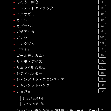
るろうに剣心
4
アンデッドアンラック
46
イクサガミ
19
カイジ
10
カグラバチ
22
ガチアクタ
6
ガンツ
106
キングダム
329
ギフト±
2
ゴールデンカムイ
70
サカモトデイズ
25
サムライ8 八丸伝
5
シティハンター
10
シャングリラ・フロンティア
3
ジャンケットバンク
50
ジョジョ
62
ジョジョ第1部
ジョジョ第2部
ジョジョの奇妙な冒険 第7部 スティール・ボール・
7