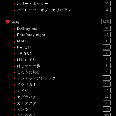
ハリー・ポッター
33
パイレーツ・オブ・カリビアン
11
3,751
漫画
D.Gray-man
39
Fate/stay night
13
MAD
8
Re:ゼロ
4
TRIGUN
2
げにかすり
2
はじめの一歩
5
るろうに剣心
4
アンデッドアンラック
46
イクサガミ
19
カイジ
10
カグラバチ
22
ガチアクタ
6
ガンツ
106
キングダム
329