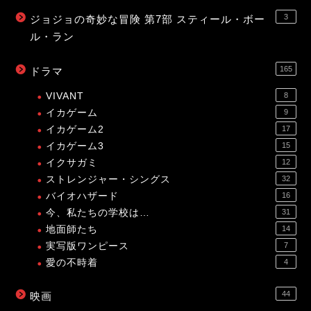
3
ジョジョの奇妙な冒険 第7部 スティール・ボー
ル・ラン
165
ドラマ
VIVANT
8
イカゲーム
9
イカゲーム2
17
イカゲーム3
15
イクサガミ
12
ストレンジャー・シングス
32
バイオハザード
16
今、私たちの学校は…
31
地面師たち
14
実写版ワンピース
7
愛の不時着
4
44
映画