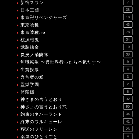
新宿スワン
7
日本三國
36
東京卍リベンジャーズ
18
東京喰種
43
東京喰種:re
78
桃源暗鬼
34
武装錬金
10
炎炎ノ消防隊
38
無職転生 〜異世界行ったら本気だす〜
9
生贄投票
4
異常者の愛
3
監獄学園
2
監禁嬢
6
神さまの言うとおり
32
神さまの言うとおり弍
90
約束のネバーランド
34
終末のワルキューレ
41
葬送のフリーレン
23
薬屋のひとりごと
4