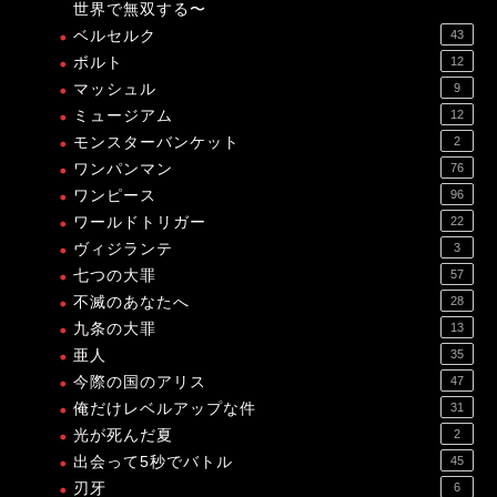
世界で無双する〜
ベルセルク
43
ボルト
12
マッシュル
9
ミュージアム
12
モンスターバンケット
2
ワンパンマン
76
ワンピース
96
ワールドトリガー
22
ヴィジランテ
3
七つの大罪
57
不滅のあなたへ
28
九条の大罪
13
亜人
35
今際の国のアリス
47
俺だけレベルアップな件
31
光が死んだ夏
2
出会って5秒でバトル
45
刃牙
6