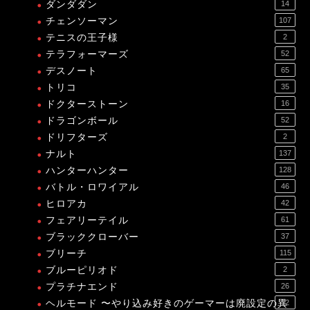
ダンダダン
14
チェンソーマン
107
テニスの王子様
2
テラフォーマーズ
52
デスノート
65
トリコ
35
ドクターストーン
16
ドラゴンボール
52
ドリフターズ
2
ナルト
137
ハンターハンター
128
バトル・ロワイアル
46
ヒロアカ
42
フェアリーテイル
61
ブラッククローバー
37
ブリーチ
115
ブルーピリオド
2
プラチナエンド
26
ヘルモード 〜やり込み好きのゲーマーは廃設定の異
12