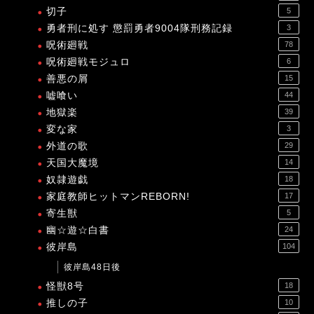
切子
5
勇者刑に処す 懲罰勇者9004隊刑務記録
3
呪術廻戦
78
呪術廻戦モジュロ
6
善悪の屑
15
嘘喰い
44
地獄楽
39
変な家
3
外道の歌
29
天国大魔境
14
奴隷遊戯
18
家庭教師ヒットマンREBORN!
17
寄生獣
5
幽☆遊☆白書
24
彼岸島
104
彼岸島48日後
怪獣8号
18
推しの子
10