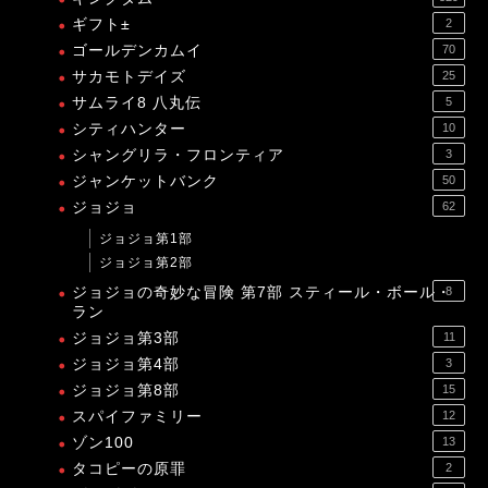
ギフト±
2
ゴールデンカムイ
70
サカモトデイズ
25
サムライ8 八丸伝
5
シティハンター
10
シャングリラ・フロンティア
3
ジャンケットバンク
50
ジョジョ
62
ジョジョ第1部
ジョジョ第2部
ジョジョの奇妙な冒険 第7部 スティール・ボール・
8
ラン
ジョジョ第3部
11
ジョジョ第4部
3
ジョジョ第8部
15
スパイファミリー
12
ゾン100
13
タコピーの原罪
2