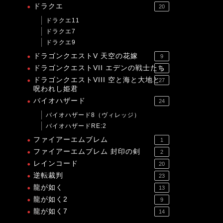
ドラクエ
20
ドラクエ11
ドラクエ7
ドラクエ9
ドラゴンクエストV 天空の花嫁
9
ドラゴンクエストVII エデンの戦士たち
1
ドラゴンクエストVIII 空と海と大地と
27
呪われし姫君
バイオハザード
24
バイオハザード8（ヴィレッジ）
バイオハザードRE:2
ファイアーエムブレム
1
ファイアーエムブレム 封印の剣
2
レインコード
20
逆転裁判
23
龍が如く
13
龍が如く2
9
龍が如く7
14