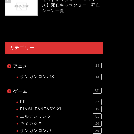
10
ス】死亡キャラクター・死亡
シーン一覧
54078
view
カテゴリー
アニメ
13
ダンガンロンパ3
13
ゲーム
311
FF
32
FINAL FANTASY XII
15
エルデンリング
51
キミガシネ
20
ダンガンロンパ
30