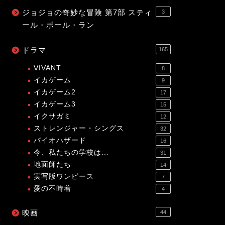
ジョジョの奇妙な冒険 第7部 スティ
3
ール・ボール・ラン
ドラマ
165
VIVANT
8
イカゲーム
9
イカゲーム2
17
イカゲーム3
15
イクサガミ
12
ストレンジャー・シングス
32
バイオハザード
16
今、私たちの学校は…
31
地面師たち
14
実写版ワンピース
7
愛の不時着
4
映画
44