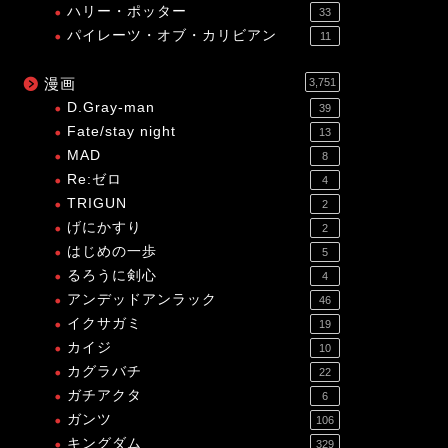
ハリー・ポッター
33
パイレーツ・オブ・カリビアン
11
漫画
3,751
D.Gray-man
39
Fate/stay night
13
MAD
8
Re:ゼロ
4
TRIGUN
2
げにかすり
2
はじめの一歩
5
るろうに剣心
4
アンデッドアンラック
46
イクサガミ
19
カイジ
10
カグラバチ
22
ガチアクタ
6
ガンツ
106
キングダム
329