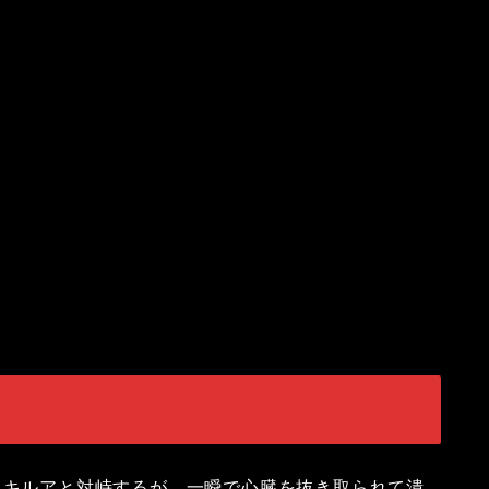
。キルアと対峙するが、一瞬で心臓を抜き取られて潰