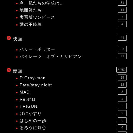
今、私たちの学校は…
31
地面師たち
14
実写版ワンピース
7
愛の不時着
4
44
映画
ハリー・ポッター
33
パイレーツ・オブ・カリビアン
11
3,752
漫画
D.Gray-man
39
Fate/stay night
13
MAD
8
Re:ゼロ
4
TRIGUN
2
げにかすり
2
はじめの一歩
5
るろうに剣心
4