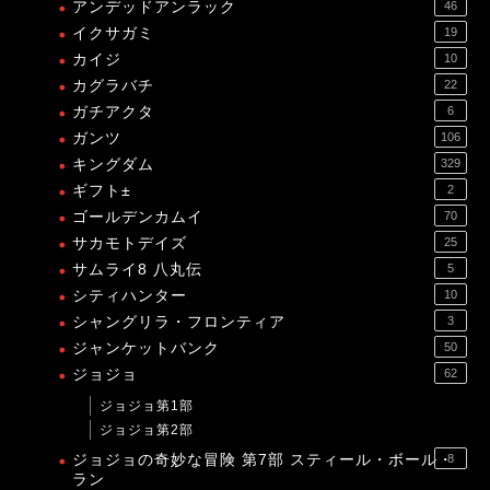
アンデッドアンラック
46
イクサガミ
19
カイジ
10
カグラバチ
22
ガチアクタ
6
ガンツ
106
キングダム
329
ギフト±
2
ゴールデンカムイ
70
サカモトデイズ
25
サムライ8 八丸伝
5
シティハンター
10
シャングリラ・フロンティア
3
ジャンケットバンク
50
ジョジョ
62
ジョジョ第1部
ジョジョ第2部
ジョジョの奇妙な冒険 第7部 スティール・ボール・
8
ラン