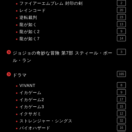
ファイアーエムブレム 封印の剣
2
レインコード
20
逆転裁判
23
龍が如く
13
龍が如く2
9
龍が如く7
14
3
ジョジョの奇妙な冒険 第7部 スティール・ボー
ル・ラン
165
ドラマ
VIVANT
8
イカゲーム
9
イカゲーム2
17
イカゲーム3
15
イクサガミ
12
ストレンジャー・シングス
32
バイオハザード
16