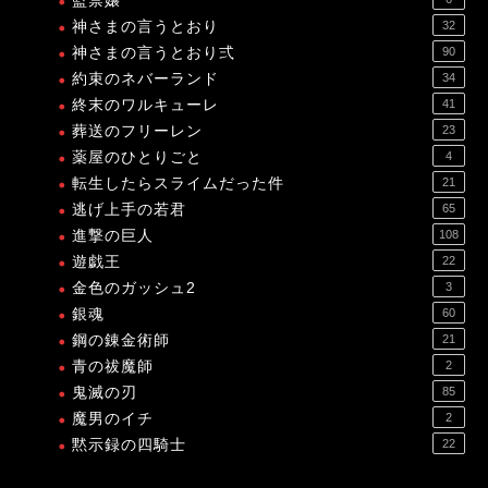
監禁嬢
神さまの言うとおり
32
神さまの言うとおり弍
90
約束のネバーランド
34
終末のワルキューレ
41
葬送のフリーレン
23
薬屋のひとりごと
4
転生したらスライムだった件
21
逃げ上手の若君
65
進撃の巨人
108
遊戯王
22
金色のガッシュ2
3
銀魂
60
鋼の錬金術師
21
青の祓魔師
2
鬼滅の刃
85
魔男のイチ
2
黙示録の四騎士
22