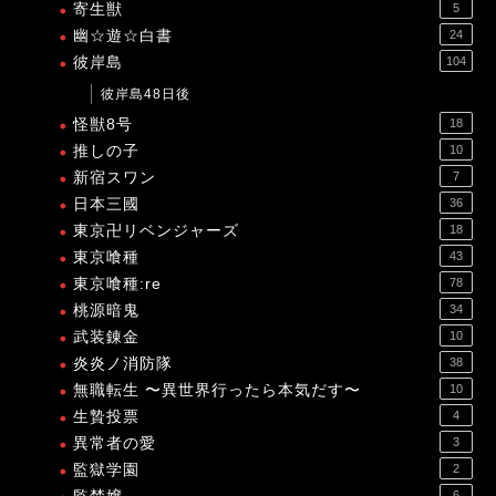
寄生獣
5
幽☆遊☆白書
24
彼岸島
104
彼岸島48日後
怪獣8号
18
推しの子
10
新宿スワン
7
日本三國
36
東京卍リベンジャーズ
18
東京喰種
43
東京喰種:re
78
桃源暗鬼
34
武装錬金
10
炎炎ノ消防隊
38
無職転生 〜異世界行ったら本気だす〜
10
生贄投票
4
異常者の愛
3
監獄学園
2
6