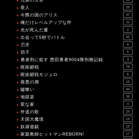
九条の大罪
亜人
35
今際の国のアリス
47
俺だけレベルアップな件
31
光が死んだ夏
2
出会って5秒でバトル
45
刃牙
6
切子
5
勇者刑に処す 懲罰勇者9004隊刑務記録
3
呪術廻戦
78
呪術廻戦モジュロ
6
善悪の屑
15
嘘喰い
44
地獄楽
39
変な家
3
外道の歌
29
天国大魔境
14
奴隷遊戯
18
家庭教師ヒットマンREBORN!
17