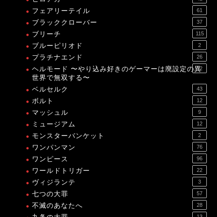
フェアリーテイル
61
ブラッククローバー
37
ブリーチ
115
ブルーピリオド
2
プラチナエンド
26
ヘルモード 〜やり込み好きのゲーマーは廃設定の異
12
世界で無双する〜
ベルセルク
43
ボルト
12
マッシュル
9
ミュージアム
12
モンスターバンケット
2
ワンパンマン
76
ワンピース
96
ワールドトリガー
22
ヴィジランテ
3
七つの大罪
57
不滅のあなたへ
28
13