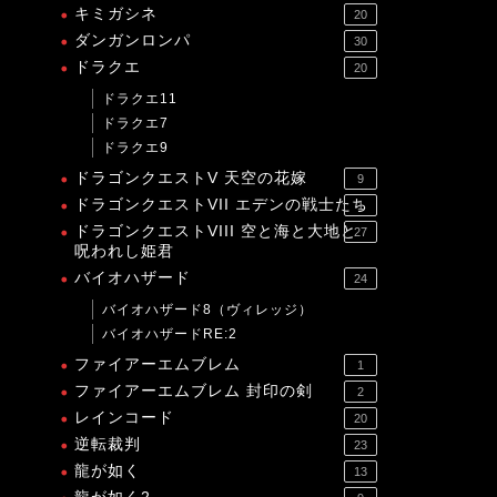
キミガシネ
20
ダンガンロンパ
30
ドラクエ
20
ドラクエ11
ドラクエ7
ドラクエ9
ドラゴンクエストV 天空の花嫁
9
ドラゴンクエストVII エデンの戦士たち
1
ドラゴンクエストVIII 空と海と大地と
27
呪われし姫君
バイオハザード
24
バイオハザード8（ヴィレッジ）
バイオハザードRE:2
ファイアーエムブレム
1
ファイアーエムブレム 封印の剣
2
レインコード
20
逆転裁判
23
龍が如く
13