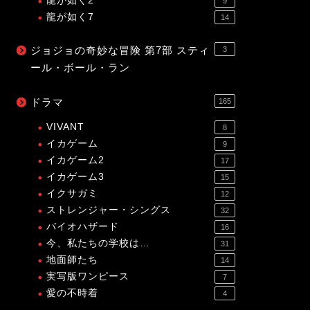
龍が如く2
9
龍が如く7
14
ジョジョの奇妙な冒険 第7部 スティ
3
ール・ボール・ラン
ドラマ
165
VIVANT
8
イカゲーム
9
イカゲーム2
17
イカゲーム3
15
イクサガミ
12
ストレンジャー・シングス
32
バイオハザード
16
今、私たちの学校は…
31
地面師たち
14
実写版ワンピース
7
愛の不時着
4