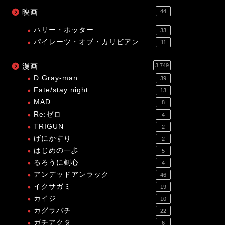
映画
44
ハリー・ポッター
33
パイレーツ・オブ・カリビアン
11
漫画
3,749
D.Gray-man
39
Fate/stay night
13
MAD
8
Re:ゼロ
4
TRIGUN
2
げにかすり
2
はじめの一歩
5
るろうに剣心
4
アンデッドアンラック
46
イクサガミ
19
カイジ
10
カグラバチ
22
ガチアクタ
6