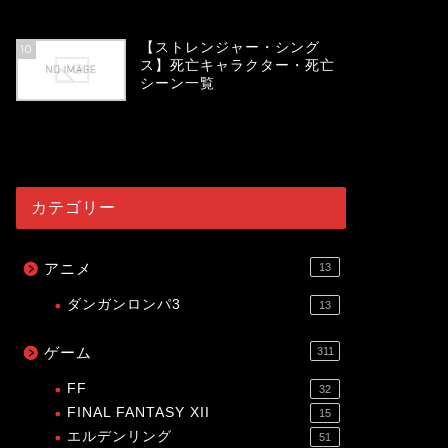
54027
view
【ストレンジャー・シング
10
ス】死亡キャラクター・死亡
シーン一覧
53998
view
カテゴリー
アニメ
13
ダンガンロンパ3
13
ゲーム
311
FF
32
FINAL FANTASY XII
15
エルデンリング
51