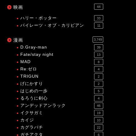
映画
44
ハリー・ポッター
33
パイレーツ・オブ・カリビアン
11
漫画
3,749
D.Gray-man
39
Fate/stay night
13
MAD
8
Re:ゼロ
4
TRIGUN
2
げにかすり
2
はじめの一歩
5
るろうに剣心
4
アンデッドアンラック
46
イクサガミ
19
カイジ
10
カグラバチ
22
ガチアクタ
6