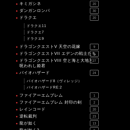
キミガシネ
20
ダンガンロンパ
30
ドラクエ
20
ドラクエ11
ドラクエ7
ドラクエ9
ドラゴンクエストV 天空の花嫁
9
ドラゴンクエストVII エデンの戦士たち
1
ドラゴンクエストVIII 空と海と大地と
27
呪われし姫君
バイオハザード
24
バイオハザード8（ヴィレッジ）
バイオハザードRE:2
ファイアーエムブレム
1
ファイアーエムブレム 封印の剣
2
レインコード
20
逆転裁判
23
龍が如く
13