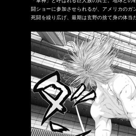
「軍神」と呼ばれる巨人族の兵士。地球との
闘ショーに参加させられるが、アメリカのガ
死闘を繰り広げ、最期は玄野の捨て身の体当