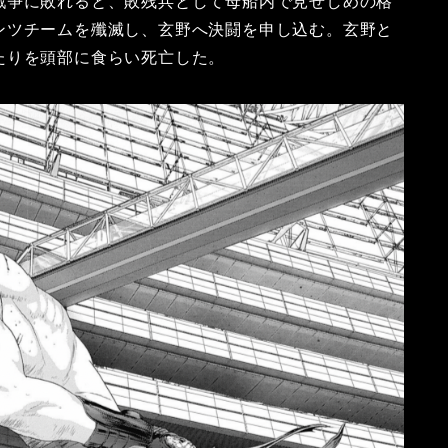
戦争に敗れると、敗残兵として母船内で見せしめの格
ンツチームを殲滅し、玄野へ決闘を申し込む。玄野と
たりを頭部に食らい死亡した。