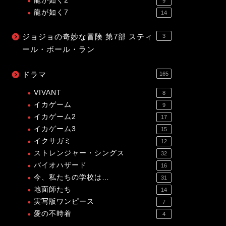
龍が如く2
9
龍が如く7
14
ジョジョの奇妙な冒険 第7部 スティ
3
ール・ボール・ラン
ドラマ
165
VIVANT
8
イカゲーム
9
イカゲーム2
17
イカゲーム3
15
イクサガミ
12
ストレンジャー・シングス
32
バイオハザード
16
今、私たちの学校は…
31
地面師たち
14
実写版ワンピース
7
愛の不時着
4