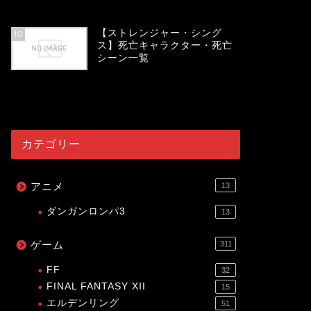
53998
view
【ストレンジャー・シング
10
ス】死亡キャラクター・死亡
シーン一覧
53985
view
カテゴリー
アニメ
13
ダンガンロンパ3
13
ゲーム
311
FF
32
FINAL FANTASY XII
15
エルデンリング
51