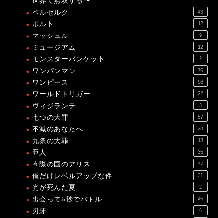
世界で無双する〜
ベルセルク
43
ボルト
12
マッシュル
9
ミュージアム
12
モンスターバンケット
2
ワンパンマン
76
ワンピース
96
ワールドトリガー
22
ヴィジランテ
3
七つの大罪
57
不滅のあなたへ
28
九条の大罪
13
亜人
35
今際の国のアリス
47
俺だけレベルアップな件
31
光が死んだ夏
2
出会って5秒でバトル
45
刃牙
6