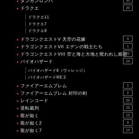
ダンガンロンパ
30
ドラクエ
20
ドラクエ11
ドラクエ7
ドラクエ9
ドラゴンクエストV 天空の花嫁
9
ドラゴンクエストVII エデンの戦士たち
1
ドラゴンクエストVIII 空と海と大地と呪われし姫君
27
バイオハザード
24
バイオハザード8（ヴィレッジ）
バイオハザードRE:2
ファイアーエムブレム
1
ファイアーエムブレム 封印の剣
2
レインコード
20
逆転裁判
23
龍が如く
13
龍が如く2
9
龍が如く7
14