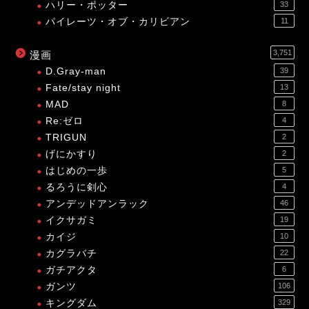
ハリー・ポッター
33
パイレーツ・オブ・カリビアン
11
3,751
漫画
D.Gray-man
39
Fate/stay night
13
MAD
8
Re:ゼロ
4
TRIGUN
2
げにかすり
2
はじめの一歩
5
るろうに剣心
4
アンデッドアンラック
46
イクサガミ
19
カイジ
10
カグラバチ
22
ガチアクタ
6
ガンツ
106
キングダム
329