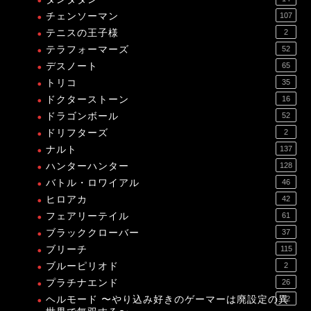
チェンソーマン
107
テニスの王子様
2
テラフォーマーズ
52
デスノート
65
トリコ
35
ドクターストーン
16
ドラゴンボール
52
ドリフターズ
2
ナルト
137
ハンターハンター
128
バトル・ロワイアル
46
ヒロアカ
42
フェアリーテイル
61
ブラッククローバー
37
ブリーチ
115
ブルーピリオド
2
プラチナエンド
26
ヘルモード 〜やり込み好きのゲーマーは廃設定の異
12