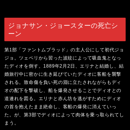
ジョナサン・ジョースターの死亡シ
ーン
第1部「ファントムブラッド」の主人公にして初代ジョ
ジョ。ツェペリから習った波紋によって吸血鬼となっ
たディオを倒す。1889年2月2日、エリナと結婚し、結
婚旅行中に密かに生き延びていたディオに客船を襲撃
される。致命傷を負い死の淵に立たされながらもディ
オの配下を撃破し、船を爆発させることでディオとの
道連れを図る。エリナと赤ん坊を逃がすためにディオ
の首を抱えたまま絶命し、客船の爆発に消えていっ
た。が、第3部でディオによって肉体を乗っ取られてし
まう。