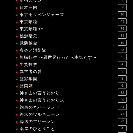
新宿スワン
日本三國
36
東京卍リベンジャーズ
18
東京喰種
43
東京喰種:re
78
桃源暗鬼
34
武装錬金
10
炎炎ノ消防隊
38
無職転生 〜異世界行ったら本気だす〜
9
生贄投票
4
異常者の愛
3
監獄学園
2
監禁嬢
6
神さまの言うとおり
32
神さまの言うとおり弍
90
約束のネバーランド
34
終末のワルキューレ
41
葬送のフリーレン
23
薬屋のひとりごと
4