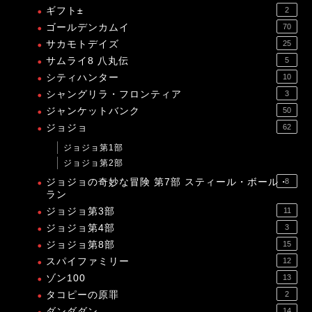
ギフト±
2
ゴールデンカムイ
70
サカモトデイズ
25
サムライ8 八丸伝
5
シティハンター
10
シャングリラ・フロンティア
3
ジャンケットバンク
50
ジョジョ
62
ジョジョ第1部
ジョジョ第2部
ジョジョの奇妙な冒険 第7部 スティール・ボール・
8
ラン
ジョジョ第3部
11
ジョジョ第4部
3
ジョジョ第8部
15
スパイファミリー
12
ゾン100
13
タコピーの原罪
2
ダンダダン
14