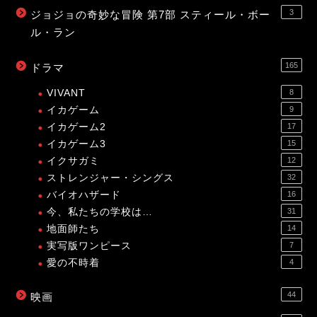
3
ジョジョの奇妙な冒険 第7部 スティール・ボー
ル・ラン
165
ドラマ
VIVANT
8
イカゲーム
9
イカゲーム2
17
イカゲーム3
15
イクサガミ
12
ストレンジャー・シングス
32
バイオハザード
16
今、私たちの学校は…
31
地面師たち
14
実写版ワンピース
7
愛の不時着
4
44
映画