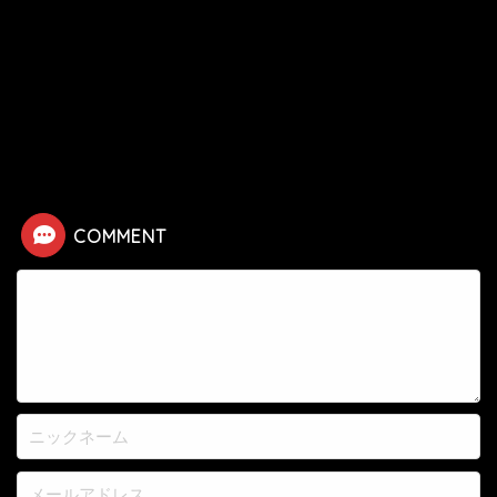
HOME
漫画
ジョジョ
ジョジョ第1部
【ジョジョ第1部】ジョナサン・ジョースターの死亡シーン
COMMENT