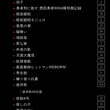
切子
5
勇者刑に処す 懲罰勇者9004隊刑務記録
3
呪術廻戦
78
呪術廻戦モジュロ
6
善悪の屑
15
嘘喰い
44
地獄楽
39
変な家
3
外道の歌
29
天国大魔境
14
奴隷遊戯
18
家庭教師ヒットマンREBORN!
17
寄生獣
5
幽☆遊☆白書
24
彼岸島
104
彼岸島48日後
怪獣8号
18
推しの子
10
7