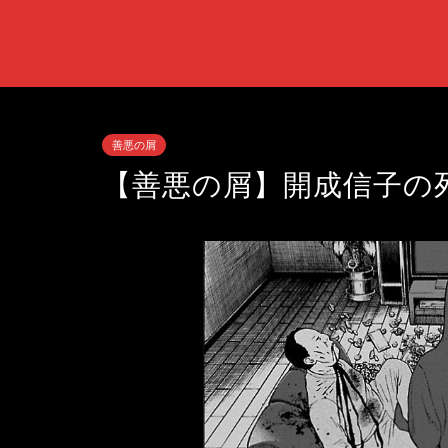
善悪の屑
【善悪の屑】開成信子の