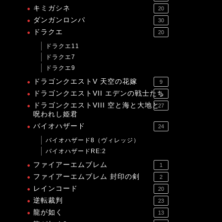
キミガシネ
20
ダンガンロンパ
30
ドラクエ
20
ドラクエ11
ドラクエ7
ドラクエ9
ドラゴンクエストV 天空の花嫁
9
ドラゴンクエストVII エデンの戦士たち
1
ドラゴンクエストVIII 空と海と大地と
27
呪われし姫君
バイオハザード
24
バイオハザード8（ヴィレッジ）
バイオハザードRE:2
ファイアーエムブレム
1
ファイアーエムブレム 封印の剣
2
レインコード
20
逆転裁判
23
龍が如く
13