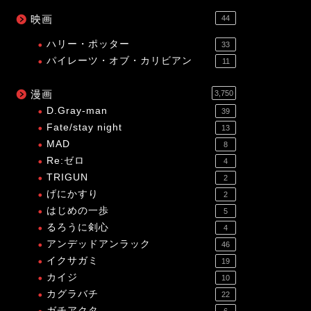
映画
44
ハリー・ポッター
33
パイレーツ・オブ・カリビアン
11
漫画
3,750
D.Gray-man
39
Fate/stay night
13
MAD
8
Re:ゼロ
4
TRIGUN
2
げにかすり
2
はじめの一歩
5
るろうに剣心
4
アンデッドアンラック
46
イクサガミ
19
カイジ
10
カグラバチ
22
ガチアクタ