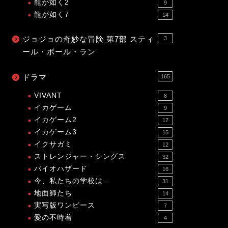
龍が如く2
9
龍が如く7
14
ジョジョの奇妙な冒険 第7部 スティ
3
ール・ボール・ラン
ドラマ
165
VIVANT
8
イカゲーム
9
イカゲーム2
17
イカゲーム3
15
イクサガミ
12
ストレンジャー・シングス
32
バイオハザード
16
今、私たちの学校は…
31
地面師たち
14
実写版ワンピース
7
愛の不時着
4