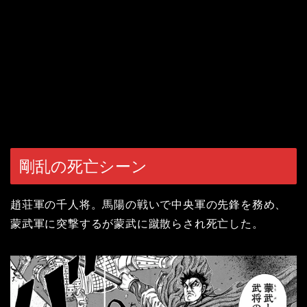
剛乱の死亡シーン
趙荘軍の千人将。馬陽の戦いで中央軍の先鋒を務め、
蒙武軍に突撃するが蒙武に蹴散らされ死亡した。