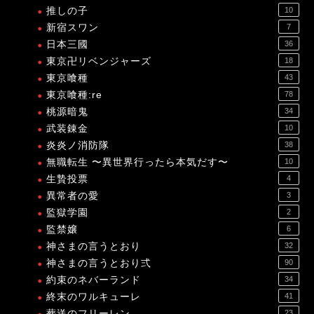
推しの子
10
新宿スワン
7
日本三國
36
東京卍リベンジャーズ
18
東京喰種
43
東京喰種:re
78
桃源暗鬼
34
武装錬金
10
炎炎ノ消防隊
38
無職転生 〜異世界行ったら本気だす〜
10
生贄投票
4
異常者の愛
3
監獄学園
2
監禁嬢
6
神さまの言うとおり
32
神さまの言うとおり弍
90
約束のネバーランド
34
終末のワルキューレ
41
葬送のフリーレン
23