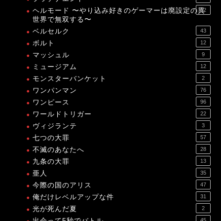
ヘルモード 〜やり込み好きのゲーマーは廃設定の異
12
世界で無双する〜
ベルセルク
43
ボルト
12
マッシュル
9
ミュージアム
12
モンスターバンケット
2
ワンパンマン
76
ワンピース
96
ワールドトリガー
22
ヴィジランテ
3
七つの大罪
57
不滅のあなたへ
28
九条の大罪
13
亜人
35
今際の国のアリス
47
俺だけレベルアップな件
31
光が死んだ夏
2
出会って5秒でバトル
45