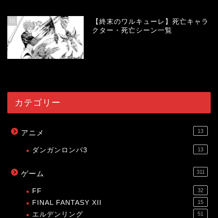
58233
view
10
【終末のワルキューレ】死亡キャラ
クター・死亡シーン一覧
54293
view
カテゴリー
13
アニメ
ダンガンロンパ3
13
311
ゲーム
FF
32
FINAL FANTASY XII
15
エルデンリング
51