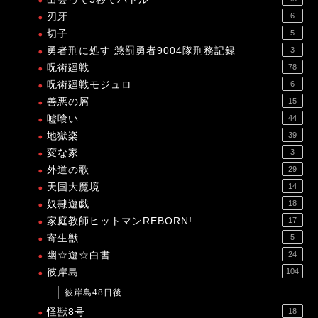
刃牙
6
切子
5
勇者刑に処す 懲罰勇者9004隊刑務記録
3
呪術廻戦
78
呪術廻戦モジュロ
6
善悪の屑
15
嘘喰い
44
地獄楽
39
変な家
3
外道の歌
29
天国大魔境
14
奴隷遊戯
18
家庭教師ヒットマンREBORN!
17
寄生獣
5
幽☆遊☆白書
24
彼岸島
104
彼岸島48日後
怪獣8号
18