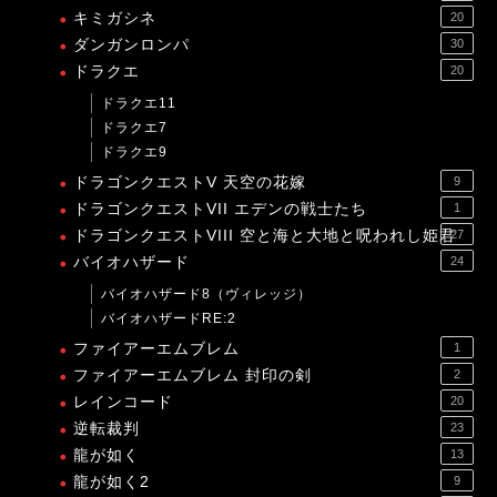
キミガシネ
20
ダンガンロンパ
30
ドラクエ
20
ドラクエ11
ドラクエ7
ドラクエ9
ドラゴンクエストV 天空の花嫁
9
ドラゴンクエストVII エデンの戦士たち
1
ドラゴンクエストVIII 空と海と大地と呪われし姫君
27
バイオハザード
24
バイオハザード8（ヴィレッジ）
バイオハザードRE:2
ファイアーエムブレム
1
ファイアーエムブレム 封印の剣
2
レインコード
20
逆転裁判
23
龍が如く
13
龍が如く2
9