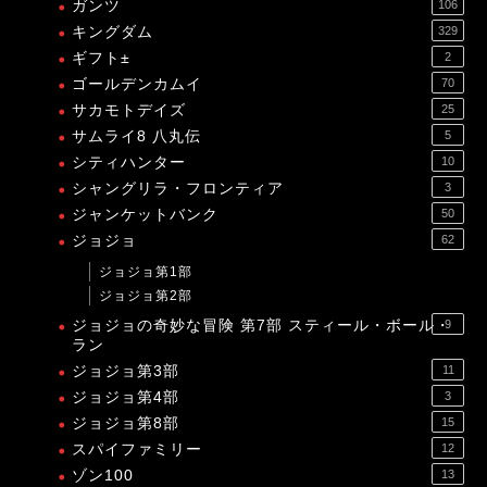
ガンツ
106
キングダム
329
ギフト±
2
ゴールデンカムイ
70
サカモトデイズ
25
サムライ8 八丸伝
5
シティハンター
10
シャングリラ・フロンティア
3
ジャンケットバンク
50
ジョジョ
62
ジョジョ第1部
ジョジョ第2部
ジョジョの奇妙な冒険 第7部 スティール・ボール・
9
ラン
ジョジョ第3部
11
ジョジョ第4部
3
ジョジョ第8部
15
スパイファミリー
12
ゾン100
13