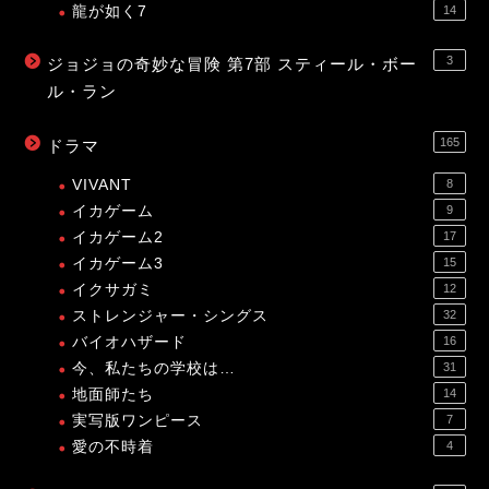
龍が如く7
14
3
ジョジョの奇妙な冒険 第7部 スティール・ボー
ル・ラン
165
ドラマ
VIVANT
8
イカゲーム
9
イカゲーム2
17
イカゲーム3
15
イクサガミ
12
ストレンジャー・シングス
32
バイオハザード
16
今、私たちの学校は…
31
地面師たち
14
実写版ワンピース
7
愛の不時着
4