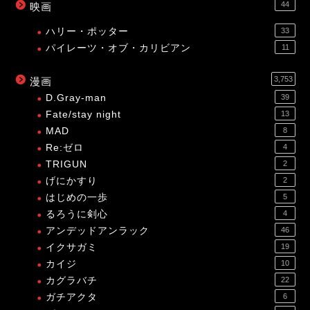
44
映画
ハリー・ポッター
33
パイレーツ・オブ・カリビアン
11
3,753
漫画
D.Gray-man
39
Fate/stay night
13
MAD
8
Re:ゼロ
4
TRIGUN
2
げにかすり
2
はじめの一歩
5
るろうに剣心
4
アンデッドアンラック
46
イクサガミ
19
カイジ
10
カグラバチ
22
ガチアクタ
6