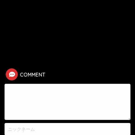
HOME
漫画
キングダム
【キングダム】剛乱の死亡シーン
COMMENT