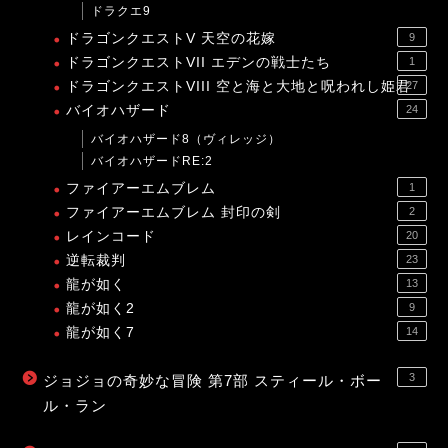
ドラクエ9
ドラゴンクエストV 天空の花嫁
9
ドラゴンクエストVII エデンの戦士たち
1
ドラゴンクエストVIII 空と海と大地と呪われし姫君
27
バイオハザード
24
バイオハザード8（ヴィレッジ）
バイオハザードRE:2
ファイアーエムブレム
1
ファイアーエムブレム 封印の剣
2
レインコード
20
逆転裁判
23
龍が如く
13
龍が如く2
9
龍が如く7
14
3
ジョジョの奇妙な冒険 第7部 スティール・ボー
ル・ラン