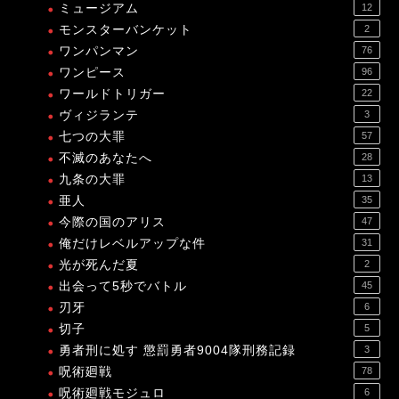
ミュージアム
12
モンスターバンケット
2
ワンパンマン
76
ワンピース
96
ワールドトリガー
22
ヴィジランテ
3
七つの大罪
57
不滅のあなたへ
28
九条の大罪
13
亜人
35
今際の国のアリス
47
俺だけレベルアップな件
31
光が死んだ夏
2
出会って5秒でバトル
45
刃牙
6
切子
5
勇者刑に処す 懲罰勇者9004隊刑務記録
3
呪術廻戦
78
呪術廻戦モジュロ
6