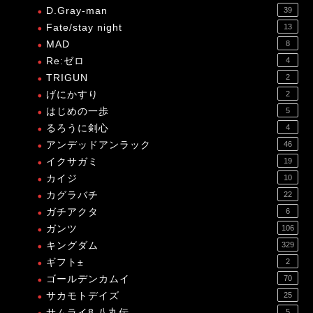
D.Gray-man
39
Fate/stay night
13
MAD
8
Re:ゼロ
4
TRIGUN
2
げにかすり
2
はじめの一歩
5
るろうに剣心
4
アンデッドアンラック
46
イクサガミ
19
カイジ
10
カグラバチ
22
ガチアクタ
6
ガンツ
106
キングダム
329
ギフト±
2
ゴールデンカムイ
70
サカモトデイズ
25
サムライ8 八丸伝
5