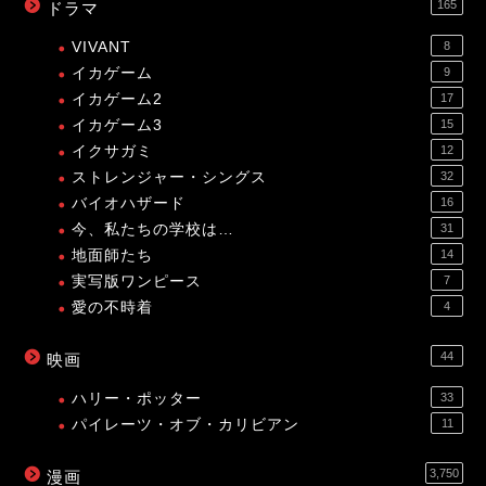
165
ドラマ
VIVANT
8
イカゲーム
9
イカゲーム2
17
イカゲーム3
15
イクサガミ
12
ストレンジャー・シングス
32
バイオハザード
16
今、私たちの学校は…
31
地面師たち
14
実写版ワンピース
7
愛の不時着
4
44
映画
ハリー・ポッター
33
パイレーツ・オブ・カリビアン
11
3,750
漫画