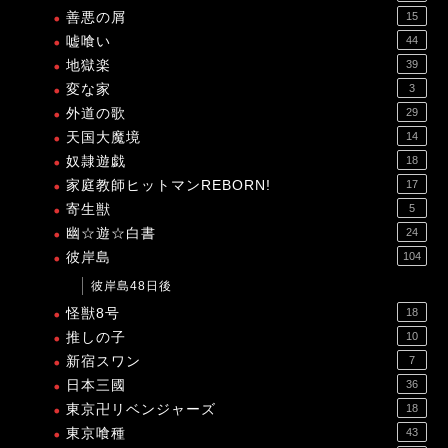
善悪の屑
15
嘘喰い
44
地獄楽
39
変な家
3
外道の歌
29
天国大魔境
14
奴隷遊戯
18
家庭教師ヒットマンREBORN!
17
寄生獣
5
幽☆遊☆白書
24
彼岸島
104
彼岸島48日後
怪獣8号
18
推しの子
10
新宿スワン
7
日本三國
36
東京卍リベンジャーズ
18
東京喰種
43