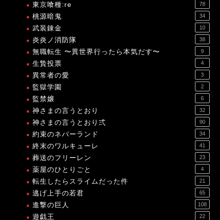
東京喰種:re
78
桃源暗鬼
34
武装錬金
10
炎炎ノ消防隊
38
無職転生 〜異世界行ったら本気だす〜
9
生贄投票
4
異常者の愛
3
監獄学園
2
監禁嬢
6
神さまの言うとおり
32
神さまの言うとおり弍
90
約束のネバーランド
34
終末のワルキューレ
41
葬送のフリーレン
23
薬屋のひとりごと
4
転生したらスライムだった件
21
逃げ上手の若君
65
進撃の巨人
108
遊戯王
22