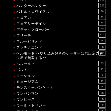
ハンターハンター
128
バトル・ロワイアル
46
ヒロアカ
42
フェアリーテイル
61
ブラッククローバー
37
ブリーチ
115
ブルーピリオド
2
プラチナエンド
26
ヘルモード 〜やり込み好きのゲーマーは廃設定の異
12
世界で無双する〜
ベルセルク
43
ボルト
12
マッシュル
9
ミュージアム
12
モンスターバンケット
2
ワンパンマン
76
ワンピース
96
ワールドトリガー
22
3