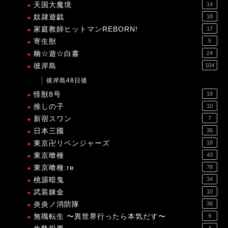
天国大魔境
14
奴隷遊戯
18
家庭教師ヒットマンREBORN!
17
寄生獣
5
幽☆遊☆白書
24
彼岸島
104
彼岸島48日後
怪獣8号
18
推しの子
10
新宿スワン
7
日本三國
36
東京卍リベンジャーズ
18
東京喰種
43
東京喰種:re
78
桃源暗鬼
34
武装錬金
10
炎炎ノ消防隊
38
無職転生 〜異世界行ったら本気だす〜
9
4