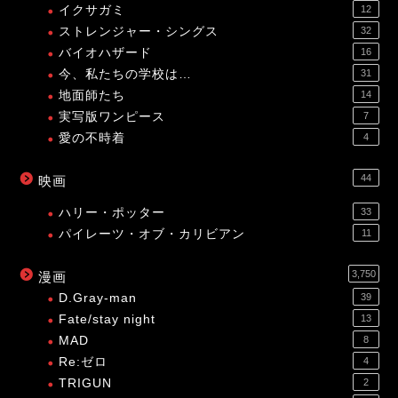
イクサガミ
12
ストレンジャー・シングス
32
バイオハザード
16
今、私たちの学校は…
31
地面師たち
14
実写版ワンピース
7
愛の不時着
4
44
映画
ハリー・ポッター
33
パイレーツ・オブ・カリビアン
11
3,750
漫画
D.Gray-man
39
Fate/stay night
13
MAD
8
Re:ゼロ
4
TRIGUN
2