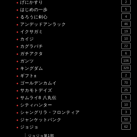
げにかすり
2
はじめの一歩
5
るろうに剣心
4
アンデッドアンラック
46
イクサガミ
19
カイジ
10
カグラバチ
22
ガチアクタ
6
ガンツ
106
キングダム
329
ギフト±
2
ゴールデンカムイ
70
サカモトデイズ
25
サムライ8 八丸伝
5
シティハンター
10
シャングリラ・フロンティア
3
ジャンケットバンク
50
ジョジョ
62
ジョジョ第1部