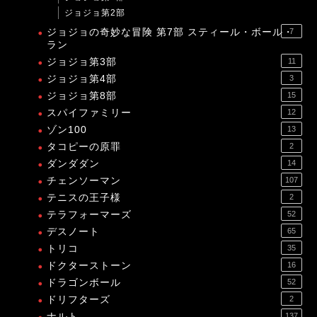
ジョジョ第2部
ジョジョの奇妙な冒険 第7部 スティール・ボール・
7
ラン
ジョジョ第3部
11
ジョジョ第4部
3
ジョジョ第8部
15
スパイファミリー
12
ゾン100
13
タコピーの原罪
2
ダンダダン
14
チェンソーマン
107
テニスの王子様
2
テラフォーマーズ
52
デスノート
65
トリコ
35
ドクターストーン
16
ドラゴンボール
52
ドリフターズ
2
ナルト
137