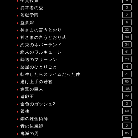
生贄投票
異常者の愛
3
監獄学園
2
監禁嬢
6
神さまの言うとおり
32
神さまの言うとおり弍
90
約束のネバーランド
34
終末のワルキューレ
41
葬送のフリーレン
23
薬屋のひとりごと
4
転生したらスライムだった件
21
逃げ上手の若君
65
進撃の巨人
108
遊戯王
22
金色のガッシュ2
3
銀魂
60
鋼の錬金術師
21
青の祓魔師
2
鬼滅の刃
85