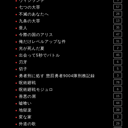
ヴィジランテ
七つの大罪
57
不滅のあなたへ
28
九条の大罪
13
亜人
35
今際の国のアリス
47
俺だけレベルアップな件
31
光が死んだ夏
2
出会って5秒でバトル
45
刃牙
6
切子
5
勇者刑に処す 懲罰勇者9004隊刑務記録
3
呪術廻戦
78
呪術廻戦モジュロ
6
善悪の屑
15
嘘喰い
44
地獄楽
39
変な家
3
外道の歌
29