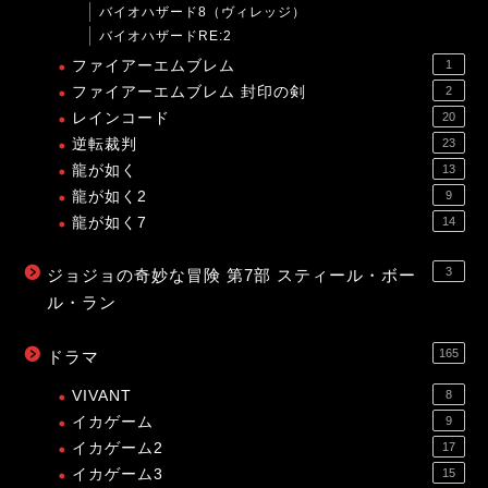
バイオハザード8（ヴィレッジ）
バイオハザードRE:2
ファイアーエムブレム
1
ファイアーエムブレム 封印の剣
2
レインコード
20
逆転裁判
23
龍が如く
13
龍が如く2
9
龍が如く7
14
3
ジョジョの奇妙な冒険 第7部 スティール・ボー
ル・ラン
165
ドラマ
VIVANT
8
イカゲーム
9
イカゲーム2
17
イカゲーム3
15