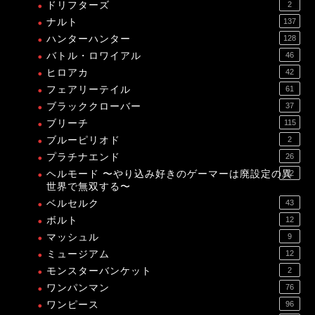
ドリフターズ
2
ナルト
137
ハンターハンター
128
バトル・ロワイアル
46
ヒロアカ
42
フェアリーテイル
61
ブラッククローバー
37
ブリーチ
115
ブルーピリオド
2
プラチナエンド
26
ヘルモード 〜やり込み好きのゲーマーは廃設定の異
12
世界で無双する〜
ベルセルク
43
ボルト
12
マッシュル
9
ミュージアム
12
モンスターバンケット
2
ワンパンマン
76
ワンピース
96