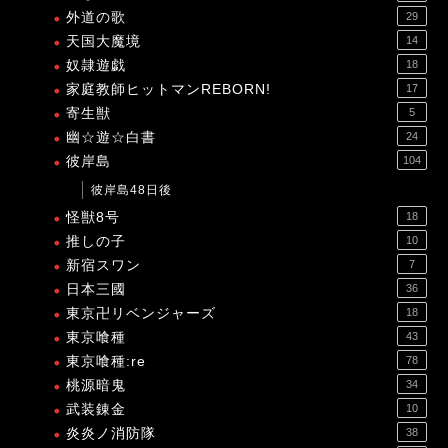
外道の歌
29
天国大魔境
14
奴隷遊戯
18
家庭教師ヒットマンREBORN!
17
寄生獣
5
幽☆遊☆白書
24
彼岸島
104
彼岸島48日後
怪獣8号
18
推しの子
10
新宿スワン
7
日本三國
36
東京卍リベンジャーズ
18
東京喰種
43
東京喰種:re
78
桃源暗鬼
34
武装錬金
10
炎炎ノ消防隊
38