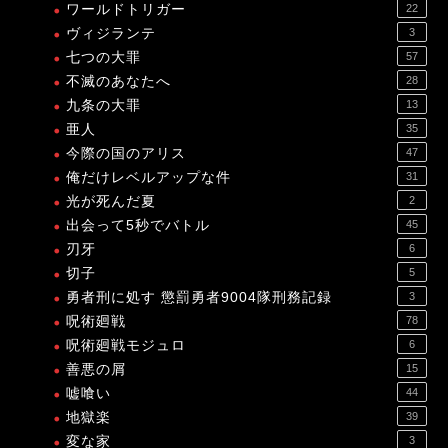
ワールドトリガー
22
ヴィジランテ
3
七つの大罪
57
不滅のあなたへ
28
九条の大罪
13
亜人
35
今際の国のアリス
47
俺だけレベルアップな件
31
光が死んだ夏
2
出会って5秒でバトル
45
刃牙
6
切子
5
勇者刑に処す 懲罰勇者9004隊刑務記録
3
呪術廻戦
78
呪術廻戦モジュロ
6
善悪の屑
15
嘘喰い
44
地獄楽
39
変な家
3