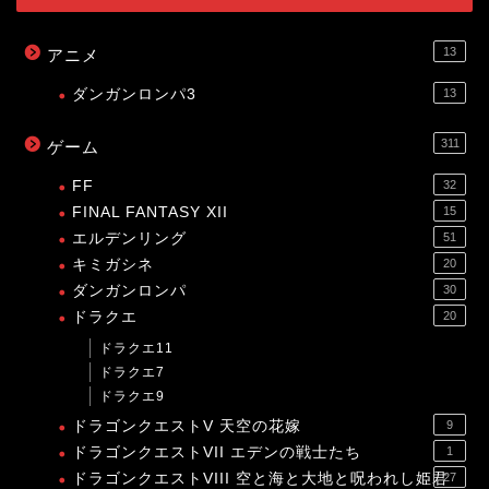
13
アニメ
ダンガンロンパ3
13
311
ゲーム
FF
32
FINAL FANTASY XII
15
エルデンリング
51
キミガシネ
20
ダンガンロンパ
30
ドラクエ
20
ドラクエ11
ドラクエ7
ドラクエ9
ドラゴンクエストV 天空の花嫁
9
ドラゴンクエストVII エデンの戦士たち
1
ドラゴンクエストVIII 空と海と大地と呪われし姫君
27