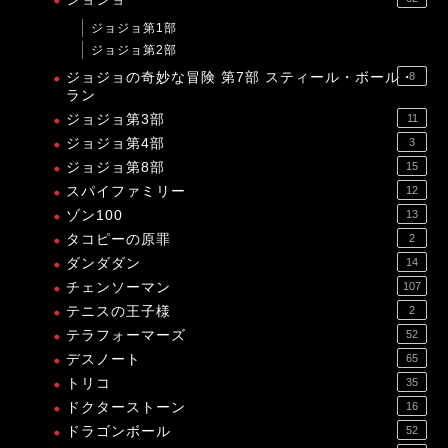
ジョジョ第1部
ジョジョ第2部
ジョジョの奇妙な冒険 第7部 スティール・ボール・
8
ラン
ジョジョ第3部
11
ジョジョ第4部
3
ジョジョ第8部
15
スパイファミリー
12
ゾン100
13
タコピーの原罪
2
ダンダダン
14
チェンソーマン
107
テニスの王子様
2
テラフォーマーズ
52
デスノート
65
トリコ
35
ドクターストーン
16
ドラゴンボール
52