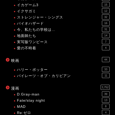
イカゲーム3
15
イクサガミ
12
ストレンジャー・シングス
32
バイオハザード
16
今、私たちの学校は…
31
地面師たち
14
実写版ワンピース
7
愛の不時着
4
44
映画
ハリー・ポッター
33
パイレーツ・オブ・カリビアン
11
3,752
漫画
D.Gray-man
39
Fate/stay night
13
MAD
8
Re:ゼロ
4