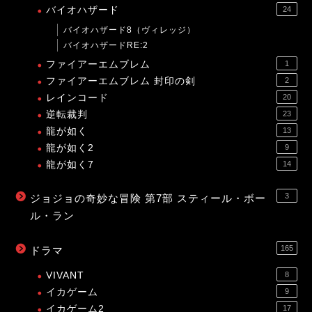
バイオハザード
24
バイオハザード8（ヴィレッジ）
バイオハザードRE:2
ファイアーエムブレム
1
ファイアーエムブレム 封印の剣
2
レインコード
20
逆転裁判
23
龍が如く
13
龍が如く2
9
龍が如く7
14
3
ジョジョの奇妙な冒険 第7部 スティール・ボー
ル・ラン
165
ドラマ
VIVANT
8
イカゲーム
9
イカゲーム2
17