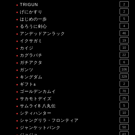
TRIGUN
2
げにかすり
2
はじめの一歩
5
るろうに剣心
4
アンデッドアンラック
46
イクサガミ
19
カイジ
10
カグラバチ
22
ガチアクタ
6
ガンツ
106
キングダム
329
ギフト±
2
ゴールデンカムイ
70
サカモトデイズ
25
サムライ8 八丸伝
5
シティハンター
10
シャングリラ・フロンティア
3
ジャンケットバンク
50
ジョジョ
62