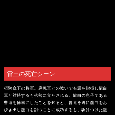
雷土の死亡シーン
桓騎傘下の将軍。扈輒軍との戦いで右翼を指揮し龍白
軍と対峙するも劣勢に立たされる。龍白の息子である
曹還を捕虜にしたことを知ると、曹還を餌に龍白をお
びき出し龍白を討つことに成功するも、駆けつけた龍