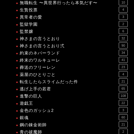
無職転生 〜異世界行ったら本気だす〜
10
生贄投票
4
異常者の愛
3
監獄学園
2
監禁嬢
6
神さまの言うとおり
32
神さまの言うとおり弍
90
約束のネバーランド
34
終末のワルキューレ
41
葬送のフリーレン
23
薬屋のひとりごと
4
転生したらスライムだった件
21
逃げ上手の若君
65
進撃の巨人
108
遊戯王
22
金色のガッシュ2
3
銀魂
60
鋼の錬金術師
21
青の祓魔師
2