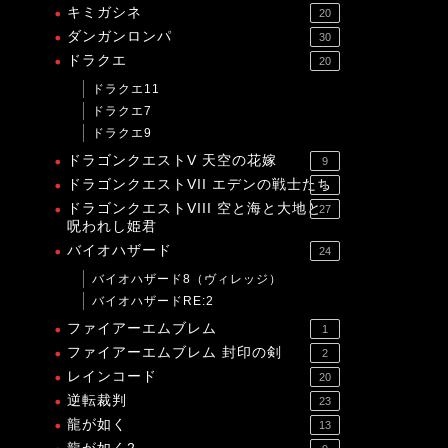
キミガシネ
20
ダンガンロンパ
30
ドラクエ
20
ドラクエ11
ドラクエ7
ドラクエ9
ドラゴンクエストV 天空の花嫁
9
ドラゴンクエストVII エデンの戦士たち
1
ドラゴンクエストVIII 空と海と大地と
27
呪われし姫君
バイオハザード
24
バイオハザード8（ヴィレッジ）
バイオハザードRE:2
ファイアーエムブレム
1
ファイアーエムブレム 封印の剣
2
レインコード
20
逆転裁判
23
龍が如く
13