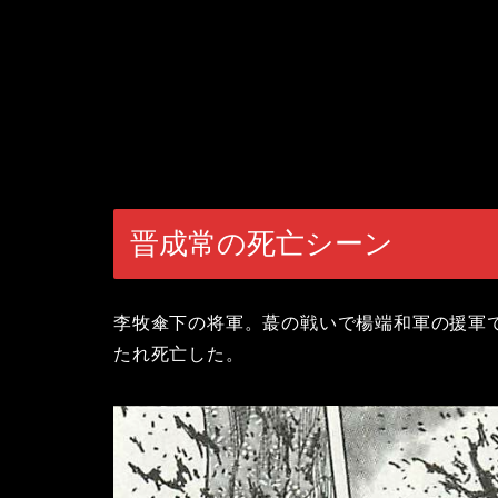
晋成常の死亡シーン
李牧傘下の将軍。蕞の戦いで楊端和軍の援軍
たれ死亡した。