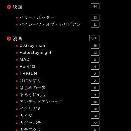
映画
44
ハリー・ポッター
33
パイレーツ・オブ・カリビアン
11
漫画
3,749
D.Gray-man
39
Fate/stay night
13
MAD
8
Re:ゼロ
4
TRIGUN
2
げにかすり
2
はじめの一歩
5
るろうに剣心
4
アンデッドアンラック
46
イクサガミ
19
カイジ
10
カグラバチ
22
ガチアクタ
6