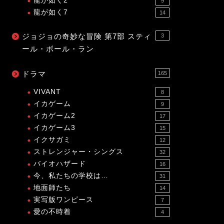
龍が如く2
9
龍が如く7
14
ジョジョの奇妙な冒険 第7部 スティ
3
ール・ボール・ラン
ドラマ
165
VIVANT
8
イカゲーム
9
イカゲーム2
17
イカゲーム3
15
イクサガミ
12
ストレンジャー・シングス
32
バイオハザード
16
今、私たちの学校は…
31
地面師たち
14
実写版ワンピース
7
愛の不時着
4