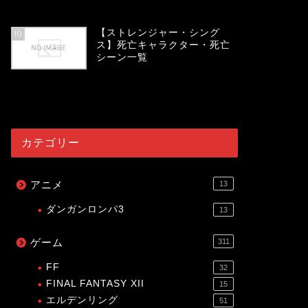
53996
view
【ストレンジャー・シング
10
ス】死亡キャラクター・死亡
シーン一覧
53981
view
カテゴリー
アニメ
13
ダンガンロンパ3
13
ゲーム
311
FF
32
FINAL FANTASY XII
15
エルデンリング
51