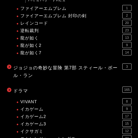
バイオハザードRE:2
ファイアーエムブレム
1
ファイアーエムブレム 封印の剣
2
レインコード
20
逆転裁判
23
龍が如く
13
龍が如く2
9
龍が如く7
14
3
ジョジョの奇妙な冒険 第7部 スティール・ボー
ル・ラン
165
ドラマ
VIVANT
8
イカゲーム
9
イカゲーム2
17
イカゲーム3
15
イクサガミ
12