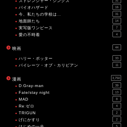
ストレンジャー・シングス
32
バイオハザード
16
今、私たちの学校は…
31
地面師たち
14
実写版ワンピース
7
愛の不時着
4
44
映画
ハリー・ポッター
33
パイレーツ・オブ・カリビアン
11
3,750
漫画
D.Gray-man
39
Fate/stay night
13
MAD
8
Re:ゼロ
4
TRIGUN
2
げにかすり
2
はじめの一歩
5