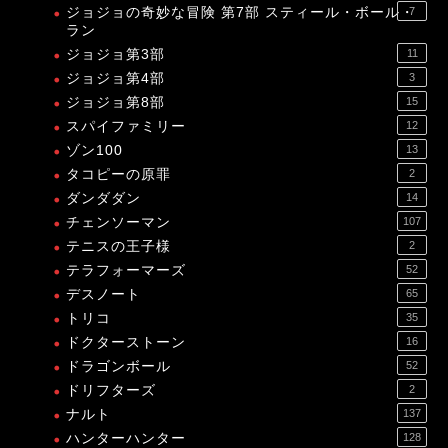
ジョジョの奇妙な冒険 第7部 スティール・ボール・
7
ラン
ジョジョ第3部
11
ジョジョ第4部
3
ジョジョ第8部
15
スパイファミリー
12
ゾン100
13
タコピーの原罪
2
ダンダダン
14
チェンソーマン
107
テニスの王子様
2
テラフォーマーズ
52
デスノート
65
トリコ
35
ドクターストーン
16
ドラゴンボール
52
ドリフターズ
2
ナルト
137
ハンターハンター
128