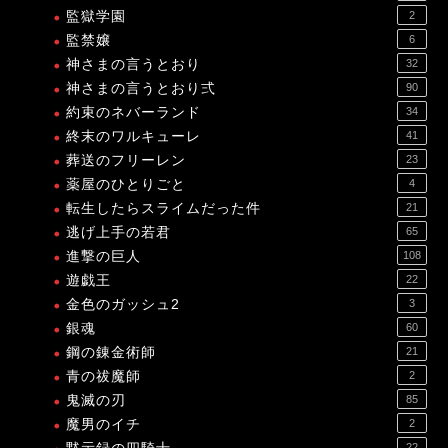
監獄学園
2
監禁嬢
6
神さまの言うとおり
32
神さまの言うとおり弍
90
約束のネバーランド
34
終末のワルキューレ
41
葬送のフリーレン
23
薬屋のひとりごと
4
転生したらスライムだった件
21
逃げ上手の若君
65
進撃の巨人
108
遊戯王
22
金色のガッシュ2
3
銀魂
60
鋼の錬金術師
21
青の祓魔師
2
鬼滅の刃
85
魔男のイチ
2
22