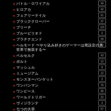
バトル・ロワイアル
46
ヒロアカ
42
フェアリーテイル
61
ブラッククローバー
37
ブリーチ
115
ブルーピリオド
2
プラチナエンド
26
ヘルモード 〜やり込み好きのゲーマーは廃設定の異
12
世界で無双する〜
ベルセルク
43
ボルト
12
マッシュル
9
ミュージアム
12
モンスターバンケット
2
ワンパンマン
76
ワンピース
96
ワールドトリガー
22
ヴィジランテ
3
七つの大罪
57