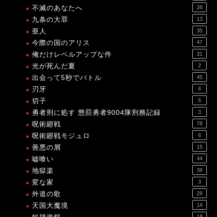
不滅のあなたへ
28
九条の大罪
13
亜人
35
今際の国のアリス
47
俺だけレベルアップな件
31
光が死んだ夏
2
出会って5秒でバトル
45
刃牙
6
切子
5
勇者刑に処す 懲罰勇者9004隊刑務記録
3
呪術廻戦
78
呪術廻戦モジュロ
6
善悪の屑
15
嘘喰い
44
地獄楽
39
変な家
3
外道の歌
29
天国大魔境
14
18