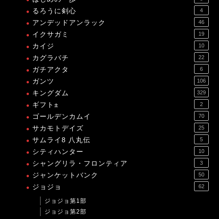
るろうに剣心
4
アンデッドアンラック
46
イクサガミ
19
カイジ
10
カグラバチ
22
ガチアクタ
6
ガンツ
106
キングダム
329
ギフト±
2
ゴールデンカムイ
70
サカモトデイズ
25
サムライ8 八丸伝
5
シティハンター
10
シャングリラ・フロンティア
3
ジャンケットバンク
50
ジョジョ
62
ジョジョ第1部
ジョジョ第2部