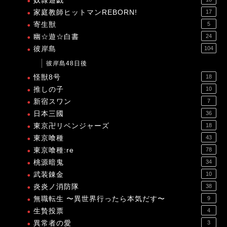
奴隷遊戯
家庭教師ヒットマンREBORN!
17
寄生獣
5
幽☆遊☆白書
24
彼岸島
104
彼岸島48日後
怪獣8号
18
推しの子
10
新宿スワン
7
日本三國
36
東京卍リベンジャーズ
18
東京喰種
43
東京喰種:re
78
桃源暗鬼
34
武装錬金
10
炎炎ノ消防隊
38
無職転生 〜異世界行ったら本気だす〜
9
生贄投票
4
異常者の愛
3