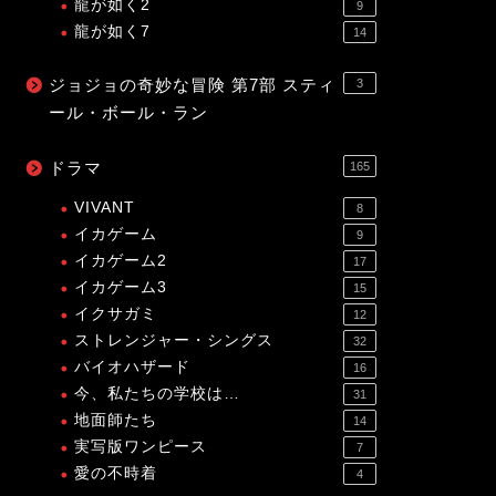
龍が如く2
9
龍が如く7
14
ジョジョの奇妙な冒険 第7部 スティ
3
ール・ボール・ラン
ドラマ
165
VIVANT
8
イカゲーム
9
イカゲーム2
17
イカゲーム3
15
イクサガミ
12
ストレンジャー・シングス
32
バイオハザード
16
今、私たちの学校は…
31
地面師たち
14
実写版ワンピース
7
愛の不時着
4