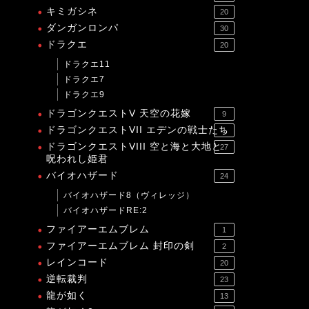
キミガシネ
20
ダンガンロンパ
30
ドラクエ
20
ドラクエ11
ドラクエ7
ドラクエ9
ドラゴンクエストV 天空の花嫁
9
ドラゴンクエストVII エデンの戦士たち
1
ドラゴンクエストVIII 空と海と大地と
27
呪われし姫君
バイオハザード
24
バイオハザード8（ヴィレッジ）
バイオハザードRE:2
ファイアーエムブレム
1
ファイアーエムブレム 封印の剣
2
レインコード
20
逆転裁判
23
龍が如く
13