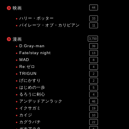
映画
44
ハリー・ポッター
33
パイレーツ・オブ・カリビアン
11
漫画
3,750
D.Gray-man
39
Fate/stay night
13
MAD
8
Re:ゼロ
4
TRIGUN
2
げにかすり
2
はじめの一歩
5
るろうに剣心
4
アンデッドアンラック
46
イクサガミ
19
カイジ
10
カグラバチ
22
ガチアクタ