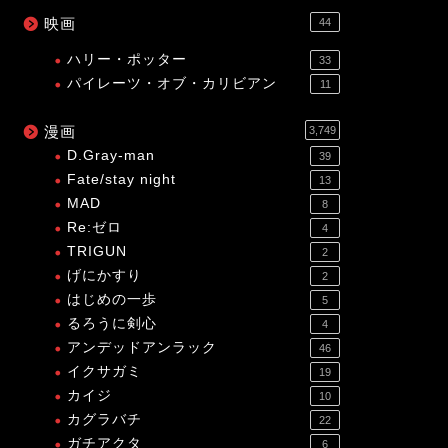
映画
44
ハリー・ポッター
33
パイレーツ・オブ・カリビアン
11
漫画
3,749
D.Gray-man
39
Fate/stay night
13
MAD
8
Re:ゼロ
4
TRIGUN
2
げにかすり
2
はじめの一歩
5
るろうに剣心
4
アンデッドアンラック
46
イクサガミ
19
カイジ
10
カグラバチ
22
ガチアクタ
6