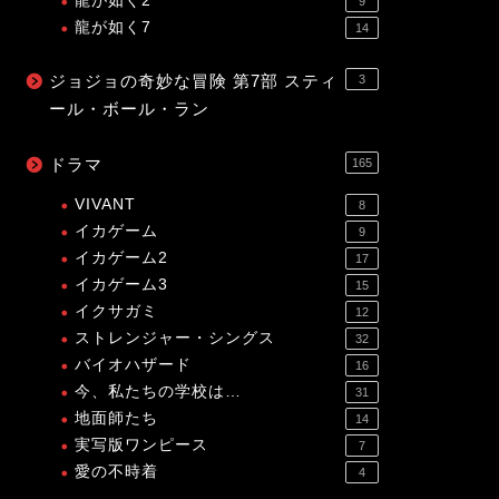
龍が如く2
9
龍が如く7
14
ジョジョの奇妙な冒険 第7部 スティ
3
ール・ボール・ラン
ドラマ
165
VIVANT
8
イカゲーム
9
イカゲーム2
17
イカゲーム3
15
イクサガミ
12
ストレンジャー・シングス
32
バイオハザード
16
今、私たちの学校は…
31
地面師たち
14
実写版ワンピース
7
愛の不時着
4