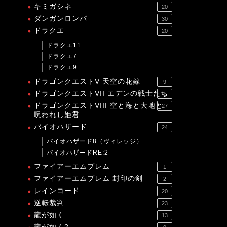
キミガシネ
20
ダンガンロンパ
30
ドラクエ
20
ドラクエ11
ドラクエ7
ドラクエ9
ドラゴンクエストV 天空の花嫁
9
ドラゴンクエストVII エデンの戦士たち
1
ドラゴンクエストVIII 空と海と大地と
27
呪われし姫君
バイオハザード
24
バイオハザード8（ヴィレッジ）
バイオハザードRE:2
ファイアーエムブレム
1
ファイアーエムブレム 封印の剣
2
レインコード
20
逆転裁判
23
龍が如く
13