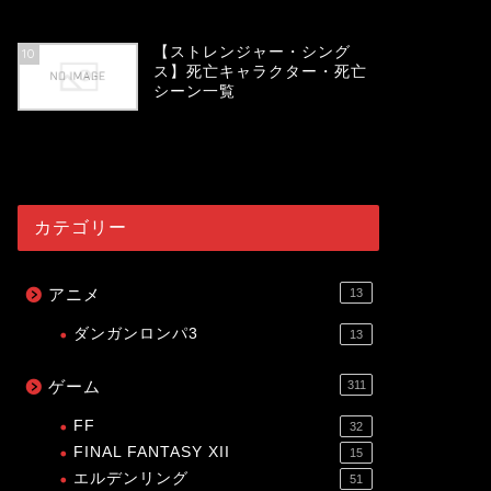
53996
view
【ストレンジャー・シング
10
ス】死亡キャラクター・死亡
シーン一覧
53980
view
カテゴリー
アニメ
13
ダンガンロンパ3
13
ゲーム
311
FF
32
FINAL FANTASY XII
15
エルデンリング
51