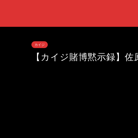
カイジ
【カイジ賭博黙示録】佐