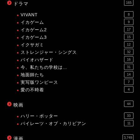
165
ドラマ
VIVANT
8
イカゲーム
9
イカゲーム2
17
イカゲーム3
15
イクサガミ
12
ストレンジャー・シングス
32
バイオハザード
16
今、私たちの学校は…
31
地面師たち
14
実写版ワンピース
7
愛の不時着
4
44
映画
ハリー・ポッター
33
パイレーツ・オブ・カリビアン
11
3,749
漫画