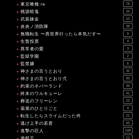
東京喰種:re
78
桃源暗鬼
34
武装錬金
10
炎炎ノ消防隊
38
無職転生 〜異世界行ったら本気だす〜
9
生贄投票
4
異常者の愛
3
監獄学園
2
監禁嬢
6
神さまの言うとおり
32
神さまの言うとおり弍
90
約束のネバーランド
34
終末のワルキューレ
41
葬送のフリーレン
23
薬屋のひとりごと
4
転生したらスライムだった件
21
逃げ上手の若君
65
進撃の巨人
108
遊戯王
22