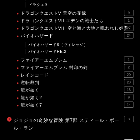
ドラクエ9
ドラゴンクエストV 天空の花嫁
9
ドラゴンクエストVII エデンの戦士たち
1
ドラゴンクエストVIII 空と海と大地と呪われし姫君
27
バイオハザード
24
バイオハザード8（ヴィレッジ）
バイオハザードRE:2
ファイアーエムブレム
1
ファイアーエムブレム 封印の剣
2
レインコード
20
逆転裁判
23
龍が如く
13
龍が如く2
9
龍が如く7
14
3
ジョジョの奇妙な冒険 第7部 スティール・ボー
ル・ラン