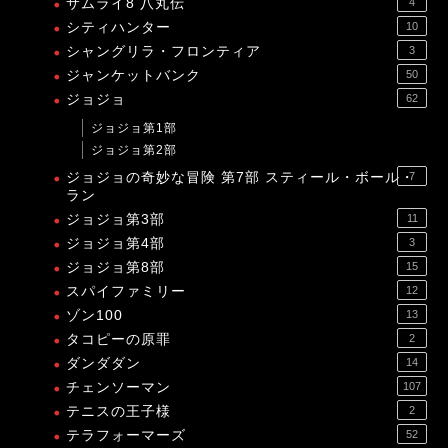
サムライ8 八丸伝
4
シティハンター
10
シャングリラ・フロンティア
3
ジャンケットバンク
50
ジョジョ
62
ジョジョ第1部
ジョジョ第2部
ジョジョの奇妙な冒険 第7部 スティール・ボール・
7
ラン
ジョジョ第3部
11
ジョジョ第4部
3
ジョジョ第8部
15
スパイファミリー
12
ゾン100
13
タコピーの原罪
2
ダンダダン
14
チェンソーマン
107
テニスの王子様
2
テラフォーマーズ
52