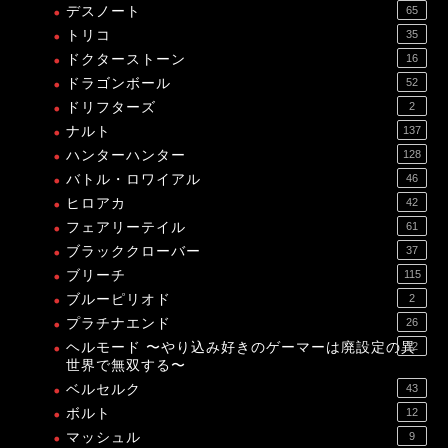
デスノート
65
トリコ
35
ドクターストーン
16
ドラゴンボール
52
ドリフターズ
2
ナルト
137
ハンターハンター
128
バトル・ロワイアル
46
ヒロアカ
42
フェアリーテイル
61
ブラッククローバー
37
ブリーチ
115
ブルーピリオド
2
プラチナエンド
26
ヘルモード 〜やり込み好きのゲーマーは廃設定の異
12
世界で無双する〜
ベルセルク
43
ボルト
12
マッシュル
9