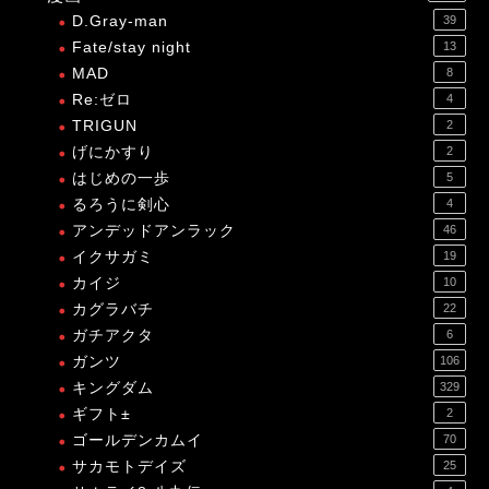
D.Gray-man
39
Fate/stay night
13
MAD
8
Re:ゼロ
4
TRIGUN
2
げにかすり
2
はじめの一歩
5
るろうに剣心
4
アンデッドアンラック
46
イクサガミ
19
カイジ
10
カグラバチ
22
ガチアクタ
6
ガンツ
106
キングダム
329
ギフト±
2
ゴールデンカムイ
70
サカモトデイズ
25