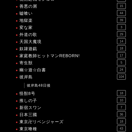
善悪の屑
15
嘘喰い
44
地獄楽
39
変な家
3
外道の歌
29
天国大魔境
14
奴隷遊戯
18
家庭教師ヒットマンREBORN!
17
寄生獣
5
幽☆遊☆白書
24
彼岸島
104
彼岸島48日後
怪獣8号
18
推しの子
10
新宿スワン
7
日本三國
36
東京卍リベンジャーズ
18
東京喰種
43