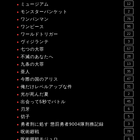
ミュージアム
12
モンスターバンケット
2
ワンパンマン
76
ワンピース
96
ワールドトリガー
22
ヴィジランテ
3
七つの大罪
57
不滅のあなたへ
28
九条の大罪
13
亜人
35
今際の国のアリス
47
俺だけレベルアップな件
31
光が死んだ夏
2
出会って5秒でバトル
45
刃牙
6
切子
5
勇者刑に処す 懲罰勇者9004隊刑務記録
3
呪術廻戦
78
呪術廻戦モジュロ
6