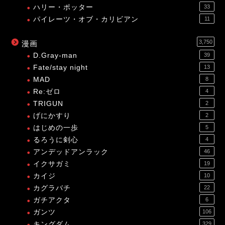
ハリー・ポッター
33
パイレーツ・オブ・カリビアン
11
3,750
漫画
D.Gray-man
39
Fate/stay night
13
MAD
8
Re:ゼロ
4
TRIGUN
2
げにかすり
2
はじめの一歩
5
るろうに剣心
4
アンデッドアンラック
46
イクサガミ
19
カイジ
10
カグラバチ
22
ガチアクタ
6
ガンツ
106
キングダム
329