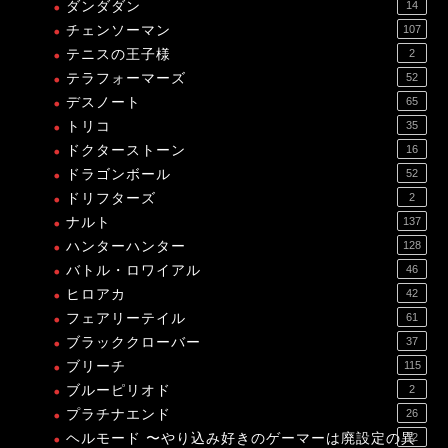
ダンダダン
14
チェンソーマン
107
テニスの王子様
2
テラフォーマーズ
52
デスノート
65
トリコ
35
ドクターストーン
16
ドラゴンボール
52
ドリフターズ
2
ナルト
137
ハンターハンター
128
バトル・ロワイアル
46
ヒロアカ
42
フェアリーテイル
61
ブラッククローバー
37
ブリーチ
115
ブルーピリオド
2
プラチナエンド
26
ヘルモード 〜やり込み好きのゲーマーは廃設定の異
12