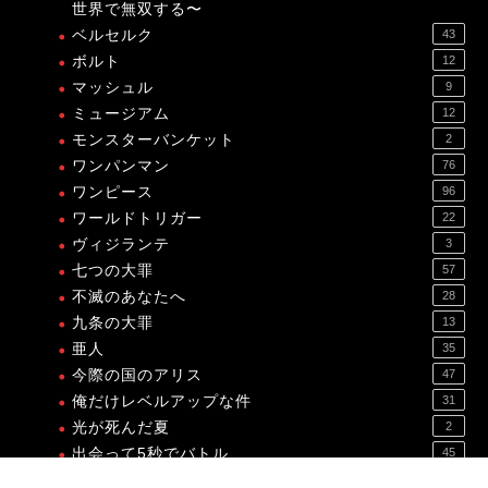
世界で無双する〜
ベルセルク
43
ボルト
12
マッシュル
9
ミュージアム
12
モンスターバンケット
2
ワンパンマン
76
ワンピース
96
ワールドトリガー
22
ヴィジランテ
3
七つの大罪
57
不滅のあなたへ
28
九条の大罪
13
亜人
35
今際の国のアリス
47
俺だけレベルアップな件
31
光が死んだ夏
2
出会って5秒でバトル
45
プライバシーポリシー
免責事項
刃牙
6