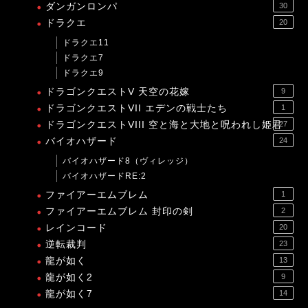
ダンガンロンパ
30
ドラクエ
20
ドラクエ11
ドラクエ7
ドラクエ9
ドラゴンクエストV 天空の花嫁
9
ドラゴンクエストVII エデンの戦士たち
1
ドラゴンクエストVIII 空と海と大地と呪われし姫君
27
バイオハザード
24
バイオハザード8（ヴィレッジ）
バイオハザードRE:2
ファイアーエムブレム
1
ファイアーエムブレム 封印の剣
2
レインコード
20
逆転裁判
23
龍が如く
13
龍が如く2
9
龍が如く7
14