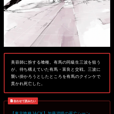
美容師に扮する喰種。有馬の同級生三波を狙う
が、待ち構えていた有馬・富良と交戦。三波に
襲い掛かろうとしたところを有馬のクインケで
貫かれ死亡した。
合わせて読みたい
【東京喰種JACK】加藤澄晴の死亡シーン