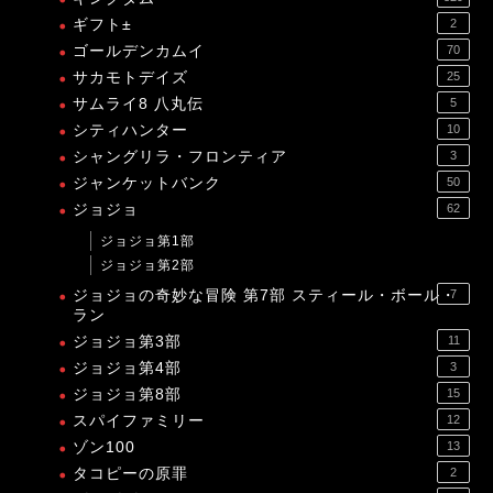
ギフト±
2
ゴールデンカムイ
70
サカモトデイズ
25
サムライ8 八丸伝
5
シティハンター
10
シャングリラ・フロンティア
3
ジャンケットバンク
50
ジョジョ
62
ジョジョ第1部
ジョジョ第2部
ジョジョの奇妙な冒険 第7部 スティール・ボール・
7
ラン
ジョジョ第3部
11
ジョジョ第4部
3
ジョジョ第8部
15
スパイファミリー
12
ゾン100
13
タコピーの原罪
2