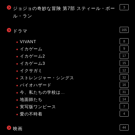
3
ジョジョの奇妙な冒険 第7部 スティール・ボー
ル・ラン
165
ドラマ
VIVANT
8
イカゲーム
9
イカゲーム2
17
イカゲーム3
15
イクサガミ
12
ストレンジャー・シングス
32
バイオハザード
16
今、私たちの学校は…
31
地面師たち
14
実写版ワンピース
7
愛の不時着
4
44
映画