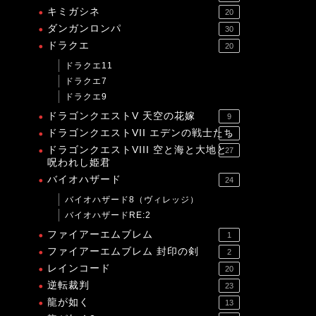
キミガシネ
20
ダンガンロンパ
30
ドラクエ
20
ドラクエ11
ドラクエ7
ドラクエ9
ドラゴンクエストV 天空の花嫁
9
ドラゴンクエストVII エデンの戦士たち
1
ドラゴンクエストVIII 空と海と大地と
27
呪われし姫君
バイオハザード
24
バイオハザード8（ヴィレッジ）
バイオハザードRE:2
ファイアーエムブレム
1
ファイアーエムブレム 封印の剣
2
レインコード
20
逆転裁判
23
龍が如く
13