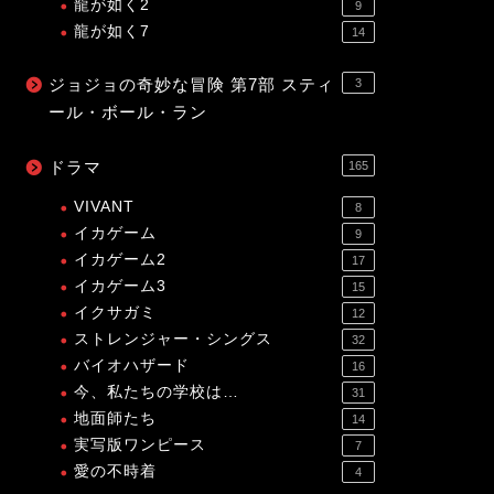
龍が如く2
9
龍が如く7
14
ジョジョの奇妙な冒険 第7部 スティ
3
ール・ボール・ラン
ドラマ
165
VIVANT
8
イカゲーム
9
イカゲーム2
17
イカゲーム3
15
イクサガミ
12
ストレンジャー・シングス
32
バイオハザード
16
今、私たちの学校は…
31
地面師たち
14
実写版ワンピース
7
愛の不時着
4