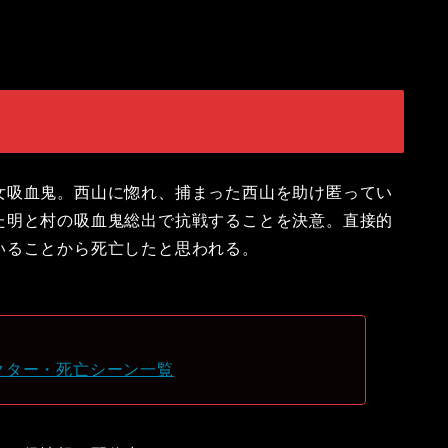
女吸血鬼。西山に惚れ、捕まった西山を助け匿ってい
た明と村の吸血鬼総出で抗戦することを決意。直接的
いることから死亡したと思われる。
クター・死亡シーン一覧