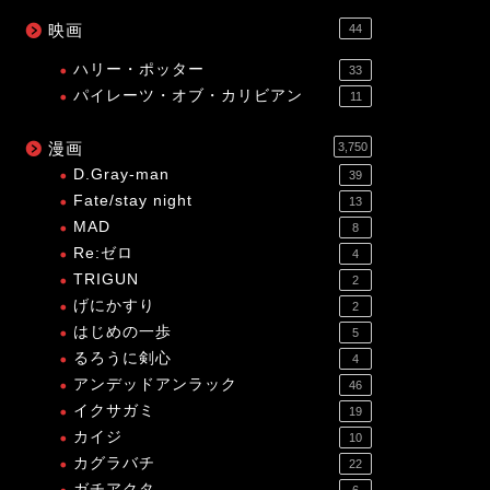
映画
44
ハリー・ポッター
33
パイレーツ・オブ・カリビアン
11
漫画
3,750
D.Gray-man
39
Fate/stay night
13
MAD
8
Re:ゼロ
4
TRIGUN
2
げにかすり
2
はじめの一歩
5
るろうに剣心
4
アンデッドアンラック
46
イクサガミ
19
カイジ
10
カグラバチ
22
ガチアクタ