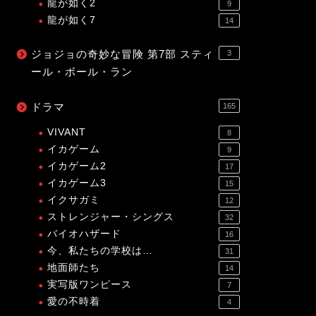
龍が如く2
9
龍が如く7
14
ジョジョの奇妙な冒険 第7部 スティ
3
ール・ボール・ラン
ドラマ
165
VIVANT
8
イカゲーム
9
イカゲーム2
17
イカゲーム3
15
イクサガミ
12
ストレンジャー・シングス
32
バイオハザード
16
今、私たちの学校は…
31
地面師たち
14
実写版ワンピース
7
愛の不時着
4