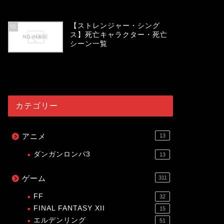
54041
view
【ストレンジャー・シング
10
ス】死亡キャラクター・死亡
シーン一覧
54010
view
カテゴリー
アニメ
13
ダンガンロンパ3
13
ゲーム
311
FF
32
FINAL FANTASY XII
15
エルデンリング
51