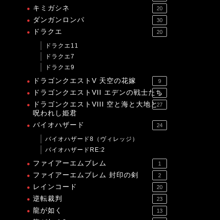
キミガシネ
20
ダンガンロンパ
30
ドラクエ
20
ドラクエ11
ドラクエ7
ドラクエ9
ドラゴンクエストV 天空の花嫁
9
ドラゴンクエストVII エデンの戦士たち
1
ドラゴンクエストVIII 空と海と大地と
27
呪われし姫君
バイオハザード
24
バイオハザード8（ヴィレッジ）
バイオハザードRE:2
ファイアーエムブレム
1
ファイアーエムブレム 封印の剣
2
レインコード
20
逆転裁判
23
龍が如く
13