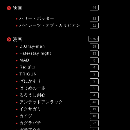
映画
44
ハリー・ポッター
33
パイレーツ・オブ・カリビアン
11
漫画
3,750
D.Gray-man
39
Fate/stay night
13
MAD
8
Re:ゼロ
4
TRIGUN
2
げにかすり
2
はじめの一歩
5
るろうに剣心
4
アンデッドアンラック
46
イクサガミ
19
カイジ
10
カグラバチ
22
ガチアクタ