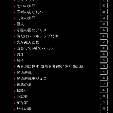
七つの大罪
57
不滅のあなたへ
28
九条の大罪
13
亜人
35
今際の国のアリス
47
俺だけレベルアップな件
31
光が死んだ夏
2
出会って5秒でバトル
45
刃牙
6
切子
5
勇者刑に処す 懲罰勇者9004隊刑務記録
3
呪術廻戦
78
呪術廻戦モジュロ
6
善悪の屑
15
嘘喰い
44
地獄楽
39
変な家
3
外道の歌
29