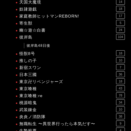
天国大魔境
14
奴隷遊戯
18
家庭教師ヒットマンREBORN!
17
寄生獣
5
幽☆遊☆白書
24
彼岸島
104
彼岸島48日後
怪獣8号
18
推しの子
10
新宿スワン
7
日本三國
36
東京卍リベンジャーズ
18
東京喰種
43
東京喰種:re
78
桃源暗鬼
34
武装錬金
10
炎炎ノ消防隊
38
無職転生 〜異世界行ったら本気だす〜
9
生贄投票
4