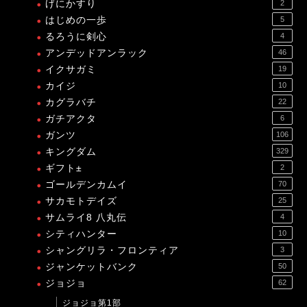
げにかすり
2
はじめの一歩
5
るろうに剣心
4
アンデッドアンラック
46
イクサガミ
19
カイジ
10
カグラバチ
22
ガチアクタ
6
ガンツ
106
キングダム
329
ギフト±
2
ゴールデンカムイ
70
サカモトデイズ
25
サムライ8 八丸伝
4
シティハンター
10
シャングリラ・フロンティア
3
ジャンケットバンク
50
ジョジョ
62
ジョジョ第1部