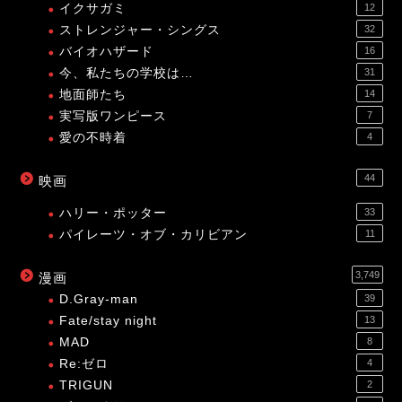
イクサガミ
12
ストレンジャー・シングス
32
バイオハザード
16
今、私たちの学校は…
31
地面師たち
14
実写版ワンピース
7
愛の不時着
4
44
映画
ハリー・ポッター
33
パイレーツ・オブ・カリビアン
11
3,749
漫画
D.Gray-man
39
Fate/stay night
13
MAD
8
Re:ゼロ
4
TRIGUN
2