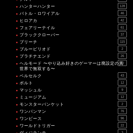
ハンターハンター
128
バトル・ロワイアル
46
ヒロアカ
42
フェアリーテイル
61
ブラッククローバー
37
ブリーチ
115
ブルーピリオド
2
プラチナエンド
26
ヘルモード 〜やり込み好きのゲーマーは廃設定の異
12
世界で無双する〜
ベルセルク
43
ボルト
12
マッシュル
9
ミュージアム
12
モンスターバンケット
2
ワンパンマン
76
ワンピース
96
ワールドトリガー
22
ヴィジランテ
3