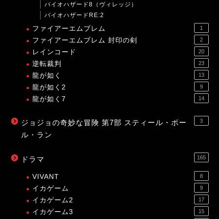
バイオハザード8（ヴィレッジ）
バイオハザードRE:2
ファイアーエムブレム
1
ファイアーエムブレム 封印の剣
2
レインコード
20
逆転裁判
23
龍が如く
13
龍が如く2
9
龍が如く7
14
3
ジョジョの奇妙な冒険 第7部 スティール・ボー
ル・ラン
165
ドラマ
VIVANT
8
イカゲーム
9
イカゲーム2
17
イカゲーム3
15