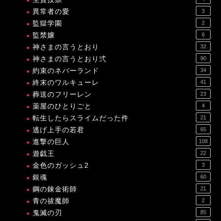
異常者の愛
3
監獄学園
2
監禁嬢
6
神さまの言うとおり
32
神さまの言うとおり弍
90
約束のネバーランド
34
終末のワルキューレ
41
葬送のフリーレン
23
薬屋のひとりごと
4
転生したらスライムだった件
21
逃げ上手の若君
65
進撃の巨人
108
遊戯王
22
金色のガッシュ2
3
銀魂
60
鋼の錬金術師
21
青の祓魔師
2
鬼滅の刃
85