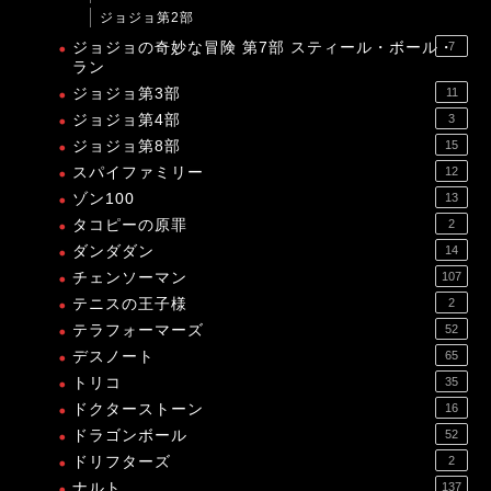
ジョジョ第2部
ジョジョの奇妙な冒険 第7部 スティール・ボール・
7
ラン
ジョジョ第3部
11
ジョジョ第4部
3
ジョジョ第8部
15
スパイファミリー
12
ゾン100
13
タコピーの原罪
2
ダンダダン
14
チェンソーマン
107
テニスの王子様
2
テラフォーマーズ
52
デスノート
65
トリコ
35
ドクターストーン
16
ドラゴンボール
52
ドリフターズ
2
ナルト
137