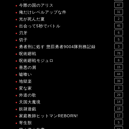
今際の国のアリス
47
俺だけレベルアップな件
31
光が死んだ夏
2
出会って5秒でバトル
45
刃牙
6
切子
5
勇者刑に処す 懲罰勇者9004隊刑務記録
3
呪術廻戦
78
呪術廻戦モジュロ
6
善悪の屑
15
嘘喰い
44
地獄楽
39
変な家
3
外道の歌
29
天国大魔境
14
奴隷遊戯
18
家庭教師ヒットマンREBORN!
17
寄生獣
5