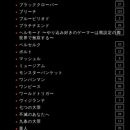
ブラッククローバー
37
ブリーチ
115
ブルーピリオド
2
プラチナエンド
26
ヘルモード 〜やり込み好きのゲーマーは廃設定の異
12
世界で無双する〜
ベルセルク
43
ボルト
12
マッシュル
9
ミュージアム
12
モンスターバンケット
2
ワンパンマン
76
ワンピース
96
ワールドトリガー
22
ヴィジランテ
3
七つの大罪
57
不滅のあなたへ
28
九条の大罪
13
亜人
35