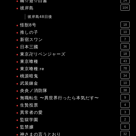
幽☆遊☆白書
24
彼岸島
104
彼岸島48日後
怪獣8号
18
推しの子
10
新宿スワン
7
日本三國
36
東京卍リベンジャーズ
18
東京喰種
43
東京喰種:re
78
桃源暗鬼
34
武装錬金
10
炎炎ノ消防隊
38
無職転生 〜異世界行ったら本気だす〜
9
生贄投票
4
異常者の愛
3
監獄学園
2
監禁嬢
6
神さまの言うとおり
32