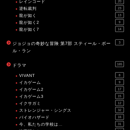
レインコード
20
逆転裁判
23
龍が如く
13
龍が如く2
9
龍が如く7
14
3
ジョジョの奇妙な冒険 第7部 スティール・ボー
ル・ラン
165
ドラマ
VIVANT
8
イカゲーム
9
イカゲーム2
17
イカゲーム3
15
イクサガミ
12
ストレンジャー・シングス
32
バイオハザード
16
今、私たちの学校は…
31