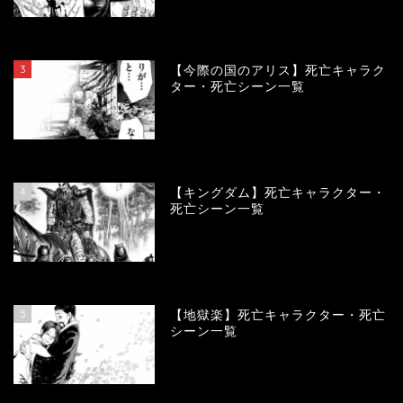
104032
view
3
【今際の国のアリス】死亡キャラク
ター・死亡シーン一覧
100865
view
4
【キングダム】死亡キャラクター・
死亡シーン一覧
89575
view
5
【地獄楽】死亡キャラクター・死亡
シーン一覧
78332
view