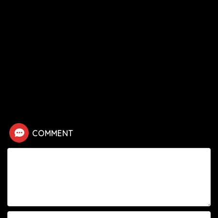
HOME
漫画
進撃の巨人
【進撃の巨人】ディルクの死亡シーン
COMMENT