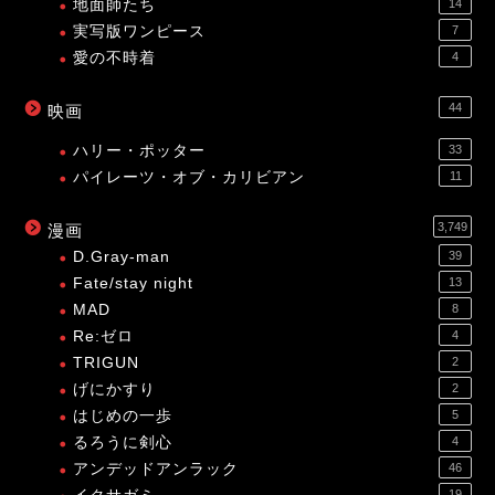
地面師たち
14
実写版ワンピース
7
愛の不時着
4
44
映画
ハリー・ポッター
33
パイレーツ・オブ・カリビアン
11
3,749
漫画
D.Gray-man
39
Fate/stay night
13
MAD
8
Re:ゼロ
4
TRIGUN
2
げにかすり
2
はじめの一歩
5
るろうに剣心
4
アンデッドアンラック
46
19