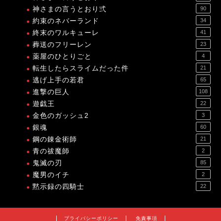
神さまの言うとおり弍
90
約束のネバーランド
34
終末のワルキューレ
41
葬送のフリーレン
23
薬屋のひとりごと
4
転生したらスライムだった件
21
逃げ上手の若君
65
進撃の巨人
108
遊戯王
22
金色のガッシュ2
3
銀魂
60
鋼の錬金術師
21
青の祓魔師
2
鬼滅の刃
85
魔男のイチ
2
黙示録の四騎士
22
プライバシーポリシー
免責事項