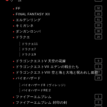
FF
32
FINAL FANTASY XII
15
エルデンリング
51
キミガシネ
20
ダンガンロンパ
30
ドラクエ
20
ドラクエ11
ドラクエ7
ドラクエ9
ドラゴンクエストV 天空の花嫁
9
ドラゴンクエストVII エデンの戦士たち
1
ドラゴンクエストVIII 空と海と大地と呪われし姫君
27
バイオハザード
24
バイオハザード8（ヴィレッジ）
バイオハザードRE:2
ファイアーエムブレム
1
ファイアーエムブレム 封印の剣
2