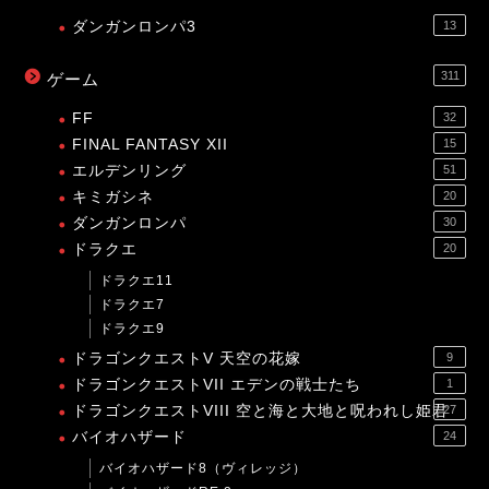
ダンガンロンパ3
13
311
ゲーム
FF
32
FINAL FANTASY XII
15
エルデンリング
51
キミガシネ
20
ダンガンロンパ
30
ドラクエ
20
ドラクエ11
ドラクエ7
ドラクエ9
ドラゴンクエストV 天空の花嫁
9
ドラゴンクエストVII エデンの戦士たち
1
ドラゴンクエストVIII 空と海と大地と呪われし姫君
27
バイオハザード
24
バイオハザード8（ヴィレッジ）