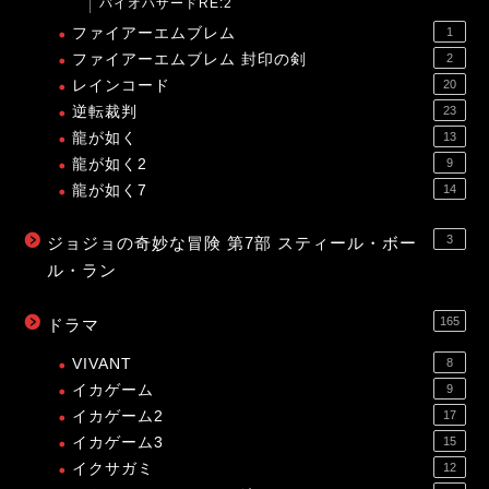
バイオハザードRE:2
ファイアーエムブレム
1
ファイアーエムブレム 封印の剣
2
レインコード
20
逆転裁判
23
龍が如く
13
龍が如く2
9
龍が如く7
14
3
ジョジョの奇妙な冒険 第7部 スティール・ボー
ル・ラン
165
ドラマ
VIVANT
8
イカゲーム
9
イカゲーム2
17
イカゲーム3
15
イクサガミ
12