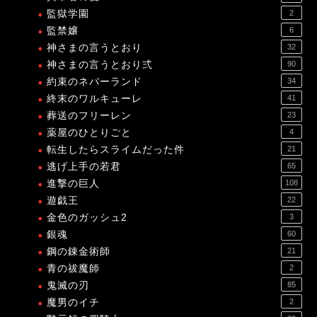
監獄学園
2
監禁嬢
6
神さまの言うとおり
32
神さまの言うとおり弍
90
約束のネバーランド
34
終末のワルキューレ
41
葬送のフリーレン
23
薬屋のひとりごと
4
転生したらスライムだった件
21
逃げ上手の若君
65
進撃の巨人
108
遊戯王
22
金色のガッシュ2
3
銀魂
60
鋼の錬金術師
21
青の祓魔師
2
鬼滅の刃
85
魔男のイチ
2