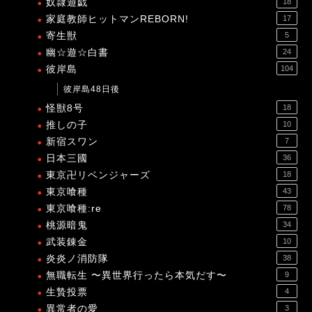
奴隷遊戯
18
家庭教師ヒットマンREBORN!
17
寄生獣
5
幽☆遊☆白書
24
彼岸島
104
彼岸島48日後
怪獣8号
18
推しの子
10
新宿スワン
7
日本三國
36
東京卍リベンジャーズ
18
東京喰種
43
東京喰種:re
78
桃源暗鬼
34
武装錬金
10
炎炎ノ消防隊
38
無職転生 〜異世界行ったら本気だす〜
9
生贄投票
4
異常者の愛
3