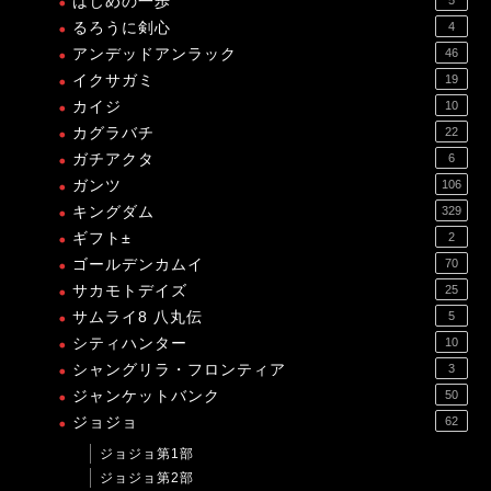
はじめの一歩
るろうに剣心
4
アンデッドアンラック
46
イクサガミ
19
カイジ
10
カグラバチ
22
ガチアクタ
6
ガンツ
106
キングダム
329
ギフト±
2
ゴールデンカムイ
70
サカモトデイズ
25
サムライ8 八丸伝
5
シティハンター
10
シャングリラ・フロンティア
3
ジャンケットバンク
50
ジョジョ
62
ジョジョ第1部
ジョジョ第2部