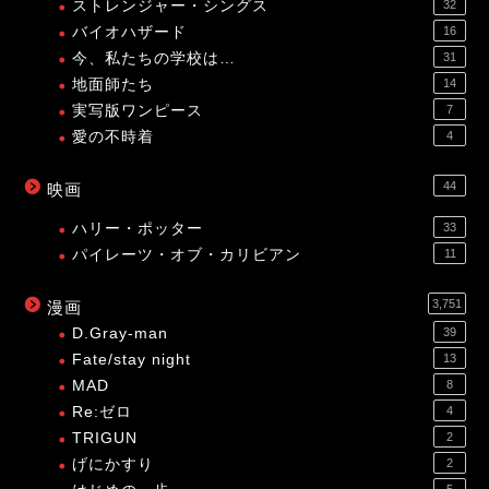
ストレンジャー・シングス
32
バイオハザード
16
今、私たちの学校は…
31
地面師たち
14
実写版ワンピース
7
愛の不時着
4
44
映画
ハリー・ポッター
33
パイレーツ・オブ・カリビアン
11
3,751
漫画
D.Gray-man
39
Fate/stay night
13
MAD
8
Re:ゼロ
4
TRIGUN
2
げにかすり
2
5