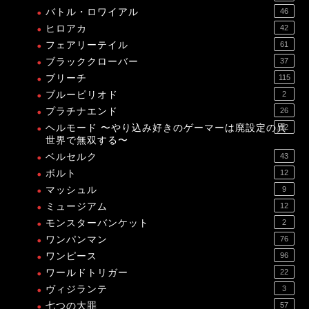
バトル・ロワイアル
46
ヒロアカ
42
フェアリーテイル
61
ブラッククローバー
37
ブリーチ
115
ブルーピリオド
2
プラチナエンド
26
ヘルモード 〜やり込み好きのゲーマーは廃設定の異
12
世界で無双する〜
ベルセルク
43
ボルト
12
マッシュル
9
ミュージアム
12
モンスターバンケット
2
ワンパンマン
76
ワンピース
96
ワールドトリガー
22
ヴィジランテ
3
七つの大罪
57