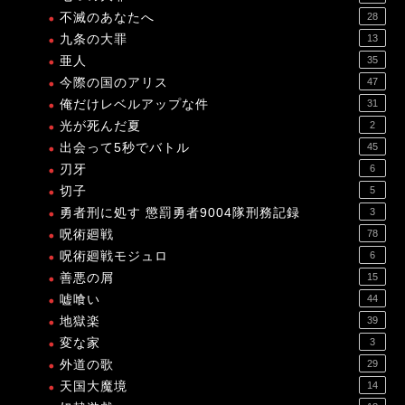
不滅のあなたへ
28
九条の大罪
13
亜人
35
今際の国のアリス
47
俺だけレベルアップな件
31
光が死んだ夏
2
出会って5秒でバトル
45
刃牙
6
切子
5
勇者刑に処す 懲罰勇者9004隊刑務記録
3
呪術廻戦
78
呪術廻戦モジュロ
6
善悪の屑
15
嘘喰い
44
地獄楽
39
変な家
3
外道の歌
29
天国大魔境
14