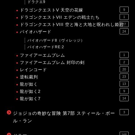
ドラクエ9
ドラゴンクエストV 天空の花嫁
9
ドラゴンクエストVII エデンの戦士たち
1
ドラゴンクエストVIII 空と海と大地と呪われし姫君
27
バイオハザード
24
バイオハザード8（ヴィレッジ）
バイオハザードRE:2
ファイアーエムブレム
1
ファイアーエムブレム 封印の剣
2
レインコード
20
逆転裁判
23
龍が如く
13
龍が如く2
9
龍が如く7
14
3
ジョジョの奇妙な冒険 第7部 スティール・ボー
ル・ラン
165