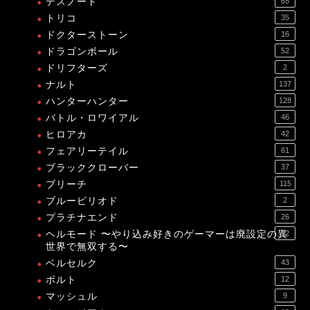
デスノート
65
トリコ
35
ドクターストーン
16
ドラゴンボール
52
ドリフターズ
2
ナルト
137
ハンターハンター
128
バトル・ロワイアル
46
ヒロアカ
42
フェアリーテイル
61
ブラッククローバー
37
ブリーチ
115
ブルーピリオド
2
プラチナエンド
26
ヘルモード 〜やり込み好きのゲーマーは廃設定の異
12
世界で無双する〜
ベルセルク
43
ボルト
12
マッシュル
9