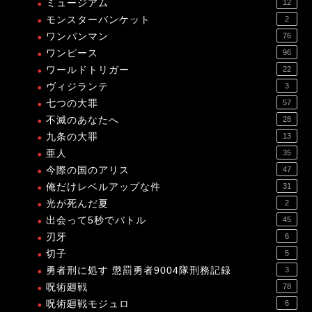
ミュージアム
12
モンスターバンケット
2
ワンパンマン
76
ワンピース
96
ワールドトリガー
22
ヴィジランテ
3
七つの大罪
57
不滅のあなたへ
28
九条の大罪
13
亜人
35
今際の国のアリス
47
俺だけレベルアップな件
31
光が死んだ夏
2
出会って5秒でバトル
45
刃牙
6
切子
5
勇者刑に処す 懲罰勇者9004隊刑務記録
3
呪術廻戦
78
呪術廻戦モジュロ
6