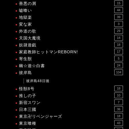
善悪の屑
15
嘘喰い
44
地獄楽
39
変な家
3
外道の歌
29
天国大魔境
14
奴隷遊戯
18
家庭教師ヒットマンREBORN!
17
寄生獣
5
幽☆遊☆白書
24
彼岸島
104
彼岸島48日後
怪獣8号
18
推しの子
10
新宿スワン
7
日本三國
36
東京卍リベンジャーズ
18
東京喰種
43