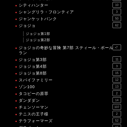
シティハンター
10
シャングリラ・フロンティア
3
ジャンケットバンク
50
ジョジョ
62
ジョジョ第1部
ジョジョ第2部
ジョジョの奇妙な冒険 第7部 スティール・ボール・
7
ラン
ジョジョ第3部
11
ジョジョ第4部
3
ジョジョ第8部
15
スパイファミリー
12
ゾン100
13
タコピーの原罪
2
ダンダダン
14
チェンソーマン
107
テニスの王子様
2
テラフォーマーズ
52