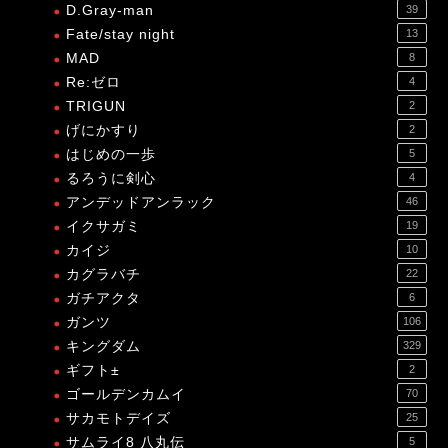
D.Gray-man
39
Fate/stay night
13
MAD
8
Re:ゼロ
4
TRIGUN
2
げにかすり
2
はじめの一歩
5
るろうに剣心
4
アンデッドアンラック
46
イクサガミ
19
カイジ
10
カグラバチ
22
ガチアクタ
6
ガンツ
106
キングダム
329
ギフト±
2
ゴールデンカムイ
70
サカモトデイズ
25
サムライ8 八丸伝
5