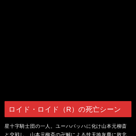
ロイド・ロイド（R）の死亡シーン
星十字騎士団の一人。ユーハバッハに化け山本元柳斎
と交戦し、山本元柳斎の卍解による技天地灰塵に敗北