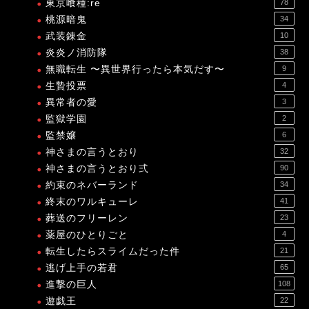
東京喰種:re
78
桃源暗鬼
34
武装錬金
10
炎炎ノ消防隊
38
無職転生 〜異世界行ったら本気だす〜
9
生贄投票
4
異常者の愛
3
監獄学園
2
監禁嬢
6
神さまの言うとおり
32
神さまの言うとおり弍
90
約束のネバーランド
34
終末のワルキューレ
41
葬送のフリーレン
23
薬屋のひとりごと
4
転生したらスライムだった件
21
逃げ上手の若君
65
進撃の巨人
108
遊戯王
22