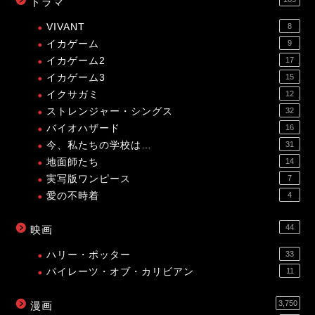
ドラマ
VIVANT
8
イカゲーム
9
イカゲーム2
17
イカゲーム3
15
イクサガミ
12
ストレンジャー・シングス
32
バイオハザード
16
今、私たちの学校は…
31
地面師たち
14
実写版ワンピース
7
愛の不時着
4
44
映画
ハリー・ポッター
33
パイレーツ・オブ・カリビアン
11
3,750
漫画