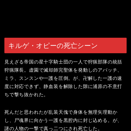
キルゲ・オピーの死亡シーン
見えざる帝国の星十字騎士団の一人で狩猟部隊の統括
狩猟隊長。虚園で滅却師完聖体を発動しのアパッチ、
ミラ、スンスンや一護を圧倒。が、卍解した一護の速
度に対応できず、静血装を解除した隙に浦原の不意打
ちで撃ち抜かれた。
死んだと思われたが乱装天傀で身体を無理矢理動か
し、尸魂界に向かう一護を黒腔内に封じ込める。が、
謎の人物の一撃で真っ二つにされ死亡した。