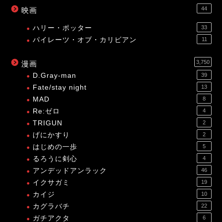
44
映画
ハリー・ポッター
33
パイレーツ・オブ・カリビアン
11
3,750
漫画
D.Gray-man
39
Fate/stay night
13
MAD
8
Re:ゼロ
4
TRIGUN
2
げにかすり
2
はじめの一歩
5
るろうに剣心
4
アンデッドアンラック
46
イクサガミ
19
カイジ
10
カグラバチ
22
ガチアクタ
6