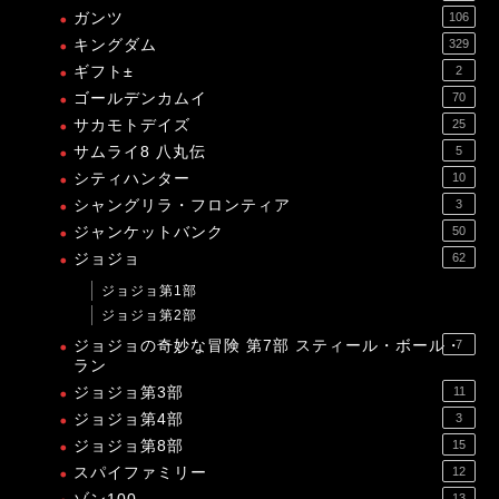
ガンツ
106
キングダム
329
ギフト±
2
ゴールデンカムイ
70
サカモトデイズ
25
サムライ8 八丸伝
5
シティハンター
10
シャングリラ・フロンティア
3
ジャンケットバンク
50
ジョジョ
62
ジョジョ第1部
ジョジョ第2部
ジョジョの奇妙な冒険 第7部 スティール・ボール・
7
ラン
ジョジョ第3部
11
ジョジョ第4部
3
ジョジョ第8部
15
スパイファミリー
12
13