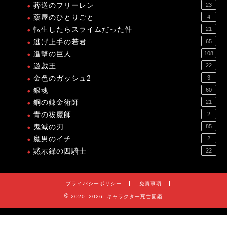
葬送のフリーレン
23
薬屋のひとりごと
4
転生したらスライムだった件
21
逃げ上手の若君
65
進撃の巨人
108
遊戯王
22
金色のガッシュ2
3
銀魂
60
鋼の錬金術師
21
青の祓魔師
2
鬼滅の刃
85
魔男のイチ
2
黙示録の四騎士
22
プライバシーポリシー
免責事項
2020–2026 キャラクター死亡図鑑
プライバシーポリシー
免責事項