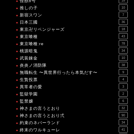
怪獣8号
18
推しの子
10
新宿スワン
7
日本三國
36
東京卍リベンジャーズ
18
東京喰種
43
東京喰種:re
78
桃源暗鬼
34
武装錬金
10
炎炎ノ消防隊
38
無職転生 〜異世界行ったら本気だす〜
9
生贄投票
4
異常者の愛
3
監獄学園
2
監禁嬢
6
神さまの言うとおり
32
神さまの言うとおり弍
90
約束のネバーランド
34
終末のワルキューレ
41