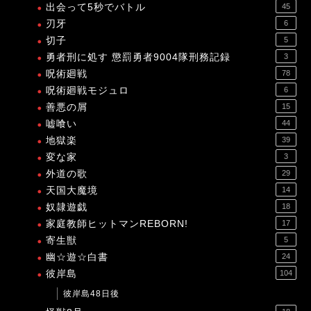
出会って5秒でバトル
45
刃牙
6
切子
5
勇者刑に処す 懲罰勇者9004隊刑務記録
3
呪術廻戦
78
呪術廻戦モジュロ
6
善悪の屑
15
嘘喰い
44
地獄楽
39
変な家
3
外道の歌
29
天国大魔境
14
奴隷遊戯
18
家庭教師ヒットマンREBORN!
17
寄生獣
5
幽☆遊☆白書
24
彼岸島
104
彼岸島48日後