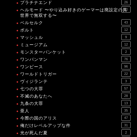
プラチナエンド
26
ヘルモード 〜やり込み好きのゲーマーは廃設定の異
12
世界で無双する〜
ベルセルク
43
ボルト
12
マッシュル
9
ミュージアム
12
モンスターバンケット
2
ワンパンマン
76
ワンピース
96
ワールドトリガー
22
ヴィジランテ
3
七つの大罪
57
不滅のあなたへ
28
九条の大罪
13
亜人
35
今際の国のアリス
47
俺だけレベルアップな件
31
光が死んだ夏
2