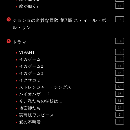
龍が如く7
14
3
ジョジョの奇妙な冒険 第7部 スティール・ボー
ル・ラン
165
ドラマ
VIVANT
8
イカゲーム
9
イカゲーム2
17
イカゲーム3
15
イクサガミ
12
ストレンジャー・シングス
32
バイオハザード
16
今、私たちの学校は…
31
地面師たち
14
実写版ワンピース
7
愛の不時着
4