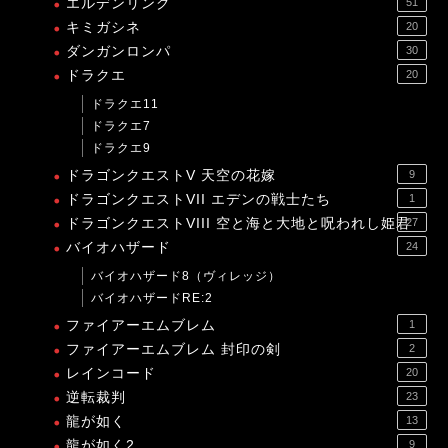
エルデンリング
51
キミガシネ
20
ダンガンロンパ
30
ドラクエ
20
ドラクエ11
ドラクエ7
ドラクエ9
ドラゴンクエストV 天空の花嫁
9
ドラゴンクエストVII エデンの戦士たち
1
ドラゴンクエストVIII 空と海と大地と呪われし姫君
27
バイオハザード
24
バイオハザード8（ヴィレッジ）
バイオハザードRE:2
ファイアーエムブレム
1
ファイアーエムブレム 封印の剣
2
レインコード
20
逆転裁判
23
龍が如く
13
龍が如く2
9