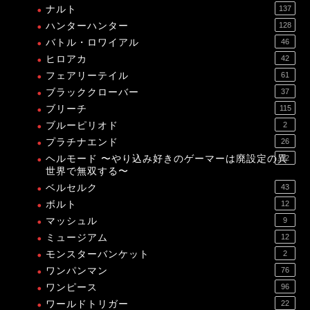
ナルト
137
ハンターハンター
128
バトル・ロワイアル
46
ヒロアカ
42
フェアリーテイル
61
ブラッククローバー
37
ブリーチ
115
ブルーピリオド
2
プラチナエンド
26
ヘルモード 〜やり込み好きのゲーマーは廃設定の異
12
世界で無双する〜
ベルセルク
43
ボルト
12
マッシュル
9
ミュージアム
12
モンスターバンケット
2
ワンパンマン
76
ワンピース
96
ワールドトリガー
22