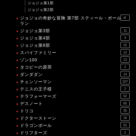
ジョジョ第1部
ジョジョ第2部
ジョジョの奇妙な冒険 第7部 スティール・ボール・
8
ラン
ジョジョ第3部
11
ジョジョ第4部
3
ジョジョ第8部
15
スパイファミリー
12
ゾン100
13
タコピーの原罪
2
ダンダダン
14
チェンソーマン
107
テニスの王子様
2
テラフォーマーズ
52
デスノート
65
トリコ
35
ドクターストーン
16
ドラゴンボール
52
ドリフターズ
2