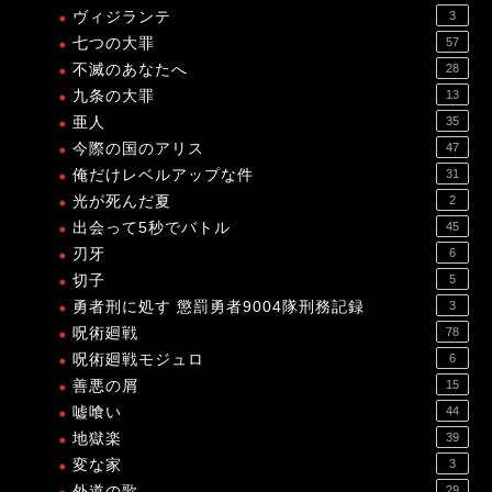
ヴィジランテ
3
七つの大罪
57
不滅のあなたへ
28
九条の大罪
13
亜人
35
今際の国のアリス
47
俺だけレベルアップな件
31
光が死んだ夏
2
出会って5秒でバトル
45
刃牙
6
切子
5
勇者刑に処す 懲罰勇者9004隊刑務記録
3
呪術廻戦
78
呪術廻戦モジュロ
6
善悪の屑
15
嘘喰い
44
地獄楽
39
変な家
3
外道の歌
29