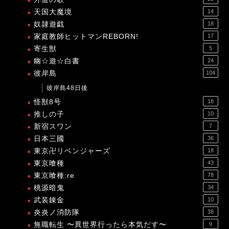
天国大魔境
14
奴隷遊戯
18
家庭教師ヒットマンREBORN!
17
寄生獣
5
幽☆遊☆白書
24
彼岸島
104
彼岸島48日後
怪獣8号
18
推しの子
10
新宿スワン
7
日本三國
36
東京卍リベンジャーズ
18
東京喰種
43
東京喰種:re
78
桃源暗鬼
34
武装錬金
10
炎炎ノ消防隊
38
無職転生 〜異世界行ったら本気だす〜
9