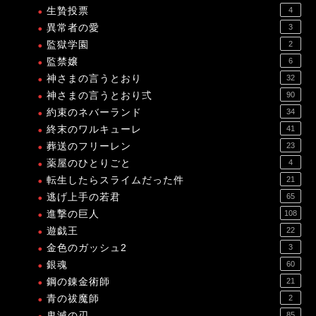
生贄投票
4
異常者の愛
3
監獄学園
2
監禁嬢
6
神さまの言うとおり
32
神さまの言うとおり弍
90
約束のネバーランド
34
終末のワルキューレ
41
葬送のフリーレン
23
薬屋のひとりごと
4
転生したらスライムだった件
21
逃げ上手の若君
65
進撃の巨人
108
遊戯王
22
金色のガッシュ2
3
銀魂
60
鋼の錬金術師
21
青の祓魔師
2
鬼滅の刃
85