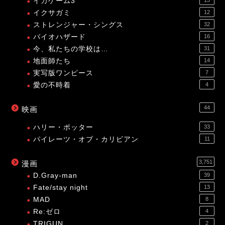
イカゲーム3
15
イクサガミ
12
ストレンジャー・シングス
32
バイオハザード
16
今、私たちの学校は…
31
地面師たち
14
実写版ワンピース
7
愛の不時着
4
44
映画
ハリー・ポッター
33
パイレーツ・オブ・カリビアン
11
3,751
漫画
D.Gray-man
39
Fate/stay night
13
MAD
8
Re:ゼロ
4
TRIGUN
2