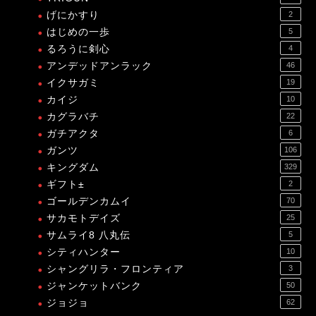
げにかすり
2
はじめの一歩
5
るろうに剣心
4
アンデッドアンラック
46
イクサガミ
19
カイジ
10
カグラバチ
22
ガチアクタ
6
ガンツ
106
キングダム
329
ギフト±
2
ゴールデンカムイ
70
サカモトデイズ
25
サムライ8 八丸伝
5
シティハンター
10
シャングリラ・フロンティア
3
ジャンケットバンク
50
ジョジョ
62