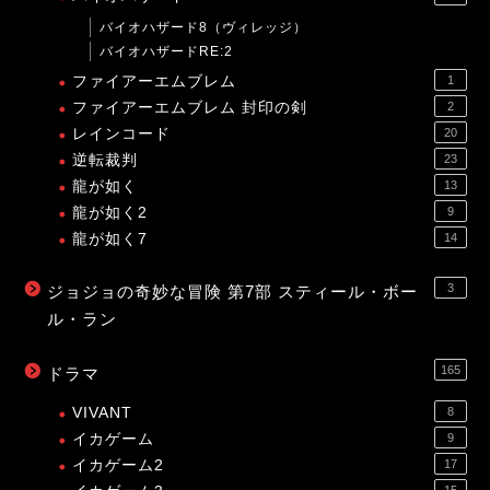
バイオハザード8（ヴィレッジ）
バイオハザードRE:2
ファイアーエムブレム
1
ファイアーエムブレム 封印の剣
2
レインコード
20
逆転裁判
23
龍が如く
13
龍が如く2
9
龍が如く7
14
3
ジョジョの奇妙な冒険 第7部 スティール・ボー
ル・ラン
165
ドラマ
VIVANT
8
イカゲーム
9
イカゲーム2
17