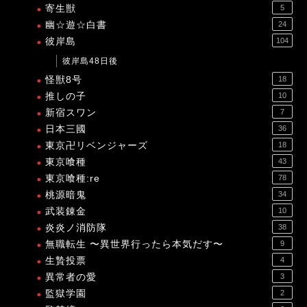
寄生獣
5
幽☆遊☆白書
24
彼岸島
104
彼岸島48日後
怪獣8号
18
推しの子
10
新宿スワン
7
日本三國
36
東京卍リベンジャーズ
18
東京喰種
43
東京喰種:re
78
桃源暗鬼
34
武装錬金
10
炎炎ノ消防隊
38
無職転生 〜異世界行ったら本気だす〜
9
生贄投票
4
異常者の愛
3
監獄学園
2