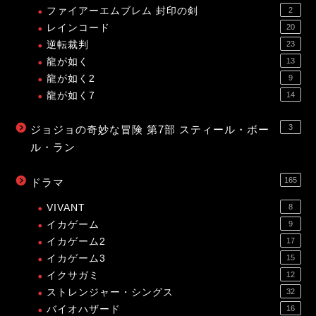
ファイアーエムブレム 封印の剣
2
レインコード
20
逆転裁判
23
龍が如く
13
龍が如く2
9
龍が如く7
14
3
ジョジョの奇妙な冒険 第7部 スティール・ボー
ル・ラン
165
ドラマ
VIVANT
8
イカゲーム
9
イカゲーム2
17
イカゲーム3
15
イクサガミ
12
ストレンジャー・シングス
32
バイオハザード
16