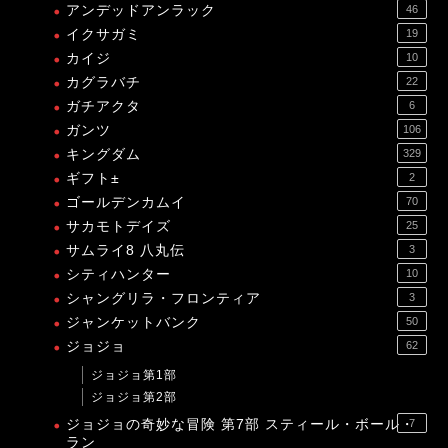
アンデッドアンラック
46
イクサガミ
19
カイジ
10
カグラバチ
22
ガチアクタ
6
ガンツ
106
キングダム
329
ギフト±
2
ゴールデンカムイ
70
サカモトデイズ
25
サムライ8 八丸伝
3
シティハンター
10
シャングリラ・フロンティア
3
ジャンケットバンク
50
ジョジョ
62
ジョジョ第1部
ジョジョ第2部
ジョジョの奇妙な冒険 第7部 スティール・ボール・
7
ラン