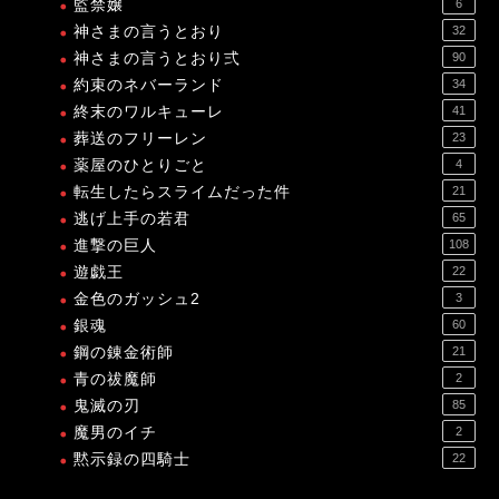
監禁嬢
6
神さまの言うとおり
32
神さまの言うとおり弍
90
約束のネバーランド
34
終末のワルキューレ
41
葬送のフリーレン
23
薬屋のひとりごと
4
転生したらスライムだった件
21
逃げ上手の若君
65
進撃の巨人
108
遊戯王
22
金色のガッシュ2
3
銀魂
60
鋼の錬金術師
21
青の祓魔師
2
鬼滅の刃
85
魔男のイチ
2
黙示録の四騎士
22