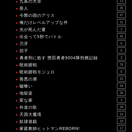
九条の大罪
13
亜人
35
今際の国のアリス
47
俺だけレベルアップな件
31
光が死んだ夏
2
出会って5秒でバトル
45
刃牙
6
切子
5
勇者刑に処す 懲罰勇者9004隊刑務記録
3
呪術廻戦
78
呪術廻戦モジュロ
6
善悪の屑
15
嘘喰い
44
地獄楽
39
変な家
3
外道の歌
29
天国大魔境
14
奴隷遊戯
18
家庭教師ヒットマンREBORN!
17