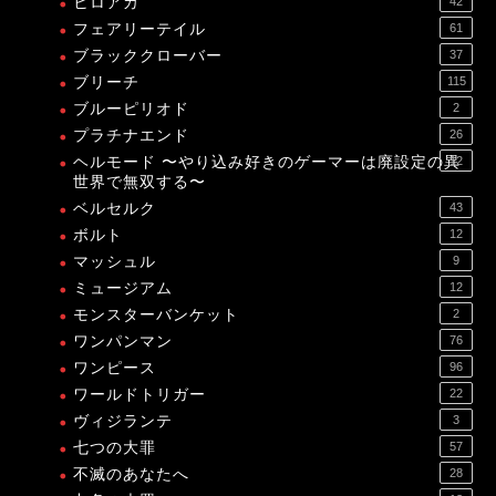
ヒロアカ
42
フェアリーテイル
61
ブラッククローバー
37
ブリーチ
115
ブルーピリオド
2
プラチナエンド
26
ヘルモード 〜やり込み好きのゲーマーは廃設定の異
12
世界で無双する〜
ベルセルク
43
ボルト
12
マッシュル
9
ミュージアム
12
モンスターバンケット
2
ワンパンマン
76
ワンピース
96
ワールドトリガー
22
ヴィジランテ
3
七つの大罪
57
不滅のあなたへ
28