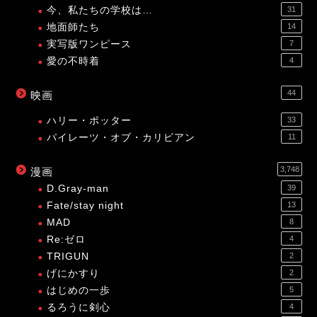
今、私たちの学校は…
31
地面師たち
14
実写版ワンピース
7
愛の不時着
4
44
映画
ハリー・ポッター
33
パイレーツ・オブ・カリビアン
11
3,748
漫画
D.Gray-man
39
Fate/stay night
13
MAD
8
Re:ゼロ
4
TRIGUN
2
げにかすり
2
はじめの一歩
5
るろうに剣心
4