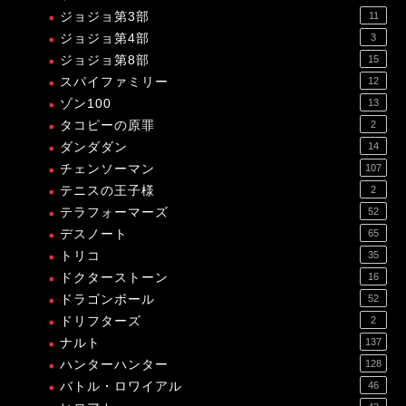
ジョジョ第3部
11
ジョジョ第4部
3
ジョジョ第8部
15
スパイファミリー
12
ゾン100
13
タコピーの原罪
2
ダンダダン
14
チェンソーマン
107
テニスの王子様
2
テラフォーマーズ
52
デスノート
65
トリコ
35
ドクターストーン
16
ドラゴンボール
52
ドリフターズ
2
ナルト
137
ハンターハンター
128
バトル・ロワイアル
46