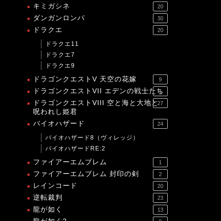
キミガシネ
20
ダンガンロンパ
30
ドラクエ
20
ドラクエ11
ドラクエ7
ドラクエ9
ドラゴンクエストV 天空の花嫁
9
ドラゴンクエストVII エデンの戦士たち
1
ドラゴンクエストVIII 空と海と大地と
27
呪われし姫君
バイオハザード
24
バイオハザード8（ヴィレッジ）
バイオハザードRE:2
ファイアーエムブレム
1
ファイアーエムブレム 封印の剣
2
レインコード
20
逆転裁判
23
龍が如く
13