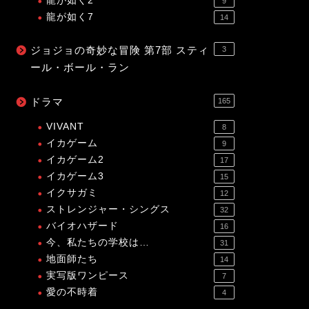
龍が如く2
9
龍が如く7
14
ジョジョの奇妙な冒険 第7部 スティ
3
ール・ボール・ラン
ドラマ
165
VIVANT
8
イカゲーム
9
イカゲーム2
17
イカゲーム3
15
イクサガミ
12
ストレンジャー・シングス
32
バイオハザード
16
今、私たちの学校は…
31
地面師たち
14
実写版ワンピース
7
愛の不時着
4