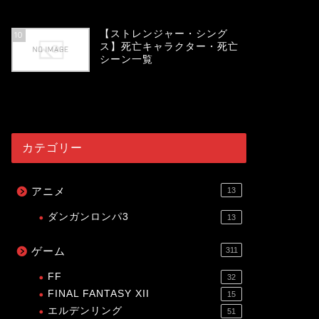
54024
view
【ストレンジャー・シング
10
ス】死亡キャラクター・死亡
シーン一覧
53998
view
カテゴリー
アニメ
13
ダンガンロンパ3
13
ゲーム
311
FF
32
FINAL FANTASY XII
15
エルデンリング
51