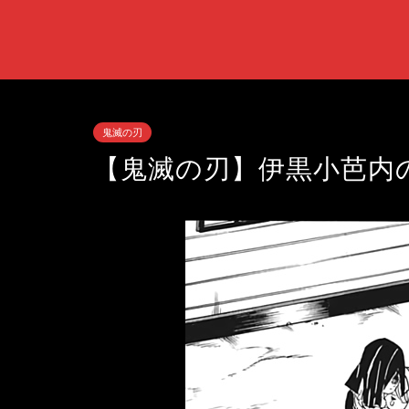
鬼滅の刃
【鬼滅の刃】伊黒小芭内