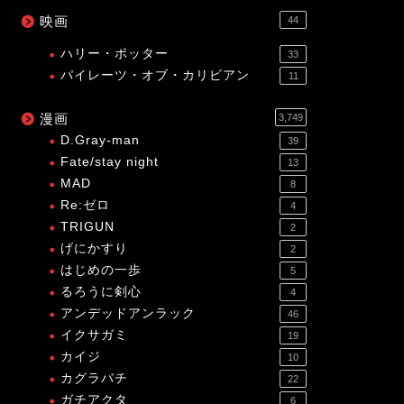
映画
44
ハリー・ポッター
33
パイレーツ・オブ・カリビアン
11
漫画
3,749
D.Gray-man
39
Fate/stay night
13
MAD
8
Re:ゼロ
4
TRIGUN
2
げにかすり
2
はじめの一歩
5
るろうに剣心
4
アンデッドアンラック
46
イクサガミ
19
カイジ
10
カグラバチ
22
ガチアクタ
6