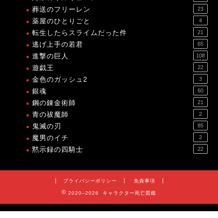
葬送のフリーレン
23
薬屋のひとりごと
4
転生したらスライムだった件
21
逃げ上手の若君
65
進撃の巨人
108
遊戯王
22
金色のガッシュ2
3
銀魂
60
鋼の錬金術師
21
青の祓魔師
2
鬼滅の刃
85
魔男のイチ
2
黙示録の四騎士
22
プライバシーポリシー
免責事項
2020–2026 キャラクター死亡図鑑
プライバシーポリシー
免責事項