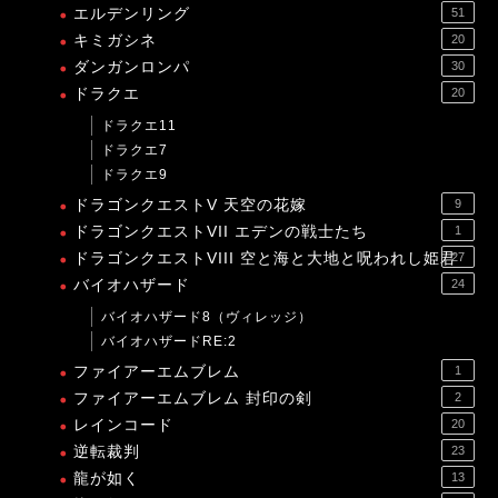
エルデンリング
51
キミガシネ
20
ダンガンロンパ
30
ドラクエ
20
ドラクエ11
ドラクエ7
ドラクエ9
ドラゴンクエストV 天空の花嫁
9
ドラゴンクエストVII エデンの戦士たち
1
ドラゴンクエストVIII 空と海と大地と呪われし姫君
27
バイオハザード
24
バイオハザード8（ヴィレッジ）
バイオハザードRE:2
ファイアーエムブレム
1
ファイアーエムブレム 封印の剣
2
レインコード
20
逆転裁判
23
龍が如く
13