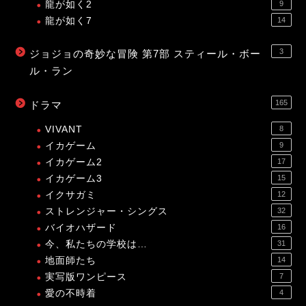
龍が如く2
9
龍が如く7
14
3
ジョジョの奇妙な冒険 第7部 スティール・ボー
ル・ラン
165
ドラマ
VIVANT
8
イカゲーム
9
イカゲーム2
17
イカゲーム3
15
イクサガミ
12
ストレンジャー・シングス
32
バイオハザード
16
今、私たちの学校は…
31
地面師たち
14
実写版ワンピース
7
愛の不時着
4