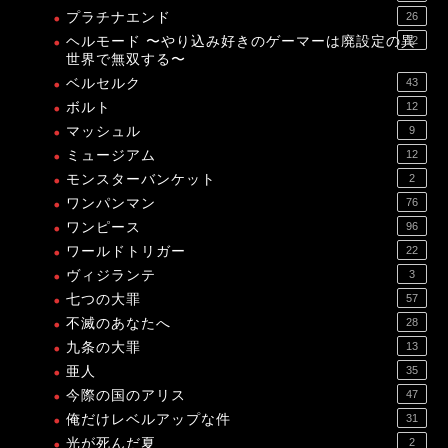
プラチナエンド
26
ヘルモード 〜やり込み好きのゲーマーは廃設定の異
12
世界で無双する〜
ベルセルク
43
ボルト
12
マッシュル
9
ミュージアム
12
モンスターバンケット
2
ワンパンマン
76
ワンピース
96
ワールドトリガー
22
ヴィジランテ
3
七つの大罪
57
不滅のあなたへ
28
九条の大罪
13
亜人
35
今際の国のアリス
47
俺だけレベルアップな件
31
光が死んだ夏
2