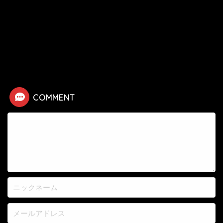
HOME
漫画
鬼滅の刃
【鬼滅の刃】隣の道場の跡取り息子の死亡シーン
COMMENT