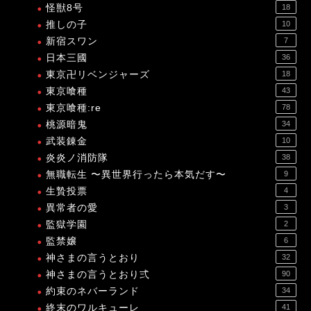
怪獣8号
18
推しの子
10
新宿スワン
7
日本三國
36
東京卍リベンジャーズ
18
東京喰種
43
東京喰種:re
78
桃源暗鬼
34
武装錬金
10
炎炎ノ消防隊
38
無職転生 〜異世界行ったら本気だす〜
9
生贄投票
4
異常者の愛
3
監獄学園
2
監禁嬢
6
神さまの言うとおり
32
神さまの言うとおり弍
90
約束のネバーランド
34
終末のワルキューレ
41