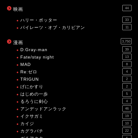
44
映画
ハリー・ポッター
33
パイレーツ・オブ・カリビアン
11
3,750
漫画
D.Gray-man
39
Fate/stay night
13
MAD
8
Re:ゼロ
4
TRIGUN
2
げにかすり
2
はじめの一歩
5
るろうに剣心
4
アンデッドアンラック
46
イクサガミ
19
カイジ
10
カグラバチ
22
6