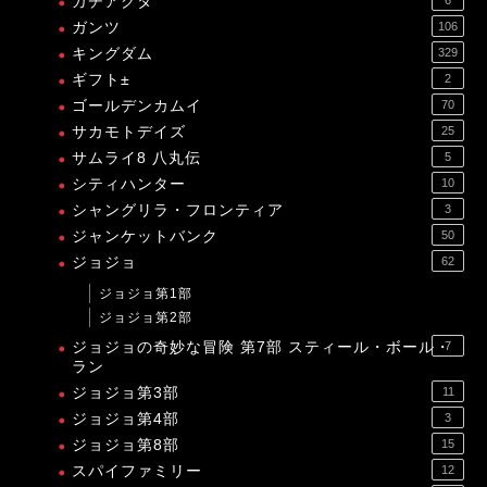
ガチアクタ
ガンツ
106
キングダム
329
ギフト±
2
ゴールデンカムイ
70
サカモトデイズ
25
サムライ8 八丸伝
5
シティハンター
10
シャングリラ・フロンティア
3
ジャンケットバンク
50
ジョジョ
62
ジョジョ第1部
ジョジョ第2部
ジョジョの奇妙な冒険 第7部 スティール・ボール・
7
ラン
ジョジョ第3部
11
ジョジョ第4部
3
ジョジョ第8部
15
スパイファミリー
12