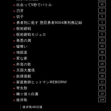
出会って5秒でバトル
45
刃牙
6
切子
5
勇者刑に処す 懲罰勇者9004隊刑務記録
3
呪術廻戦
78
呪術廻戦モジュロ
6
善悪の屑
15
嘘喰い
44
地獄楽
39
変な家
3
外道の歌
29
天国大魔境
14
奴隷遊戯
18
家庭教師ヒットマンREBORN!
17
寄生獣
5
幽☆遊☆白書
24
彼岸島
104
彼岸島48日後