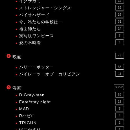
イクサガミ
12
ストレンジャー・シングス
32
バイオハザード
16
今、私たちの学校は…
31
地面師たち
14
実写版ワンピース
7
愛の不時着
4
44
映画
ハリー・ポッター
33
パイレーツ・オブ・カリビアン
11
3,752
漫画
D.Gray-man
39
Fate/stay night
13
MAD
8
Re:ゼロ
4
TRIGUN
2
げにかすり
2