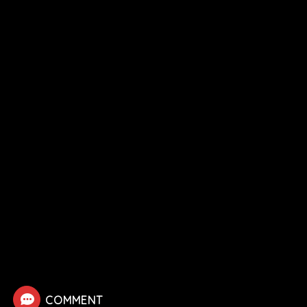
HOME
映画
パイレーツ・オブ・カリビアン
【パイレーツ・オブ・カリビアン】ハドラスの死亡シーン
COMMENT