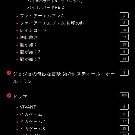
バイオハザード8（ヴィレッジ）
バイオハザードRE:2
ファイアーエムブレム
1
ファイアーエムブレム 封印の剣
2
レインコード
20
逆転裁判
23
龍が如く
13
龍が如く2
9
龍が如く7
14
3
ジョジョの奇妙な冒険 第7部 スティール・ボー
ル・ラン
165
ドラマ
VIVANT
8
イカゲーム
9
イカゲーム2
17
イカゲーム3
15