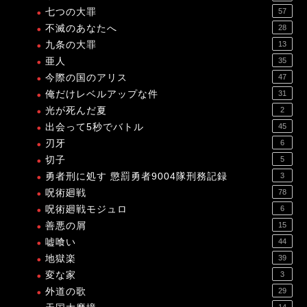
七つの大罪
57
不滅のあなたへ
28
九条の大罪
13
亜人
35
今際の国のアリス
47
俺だけレベルアップな件
31
光が死んだ夏
2
出会って5秒でバトル
45
刃牙
6
切子
5
勇者刑に処す 懲罰勇者9004隊刑務記録
3
呪術廻戦
78
呪術廻戦モジュロ
6
善悪の屑
15
嘘喰い
44
地獄楽
39
変な家
3
外道の歌
29