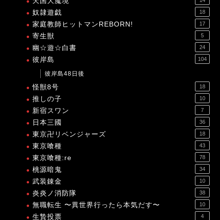
天国大魔境
14
奴隷遊戯
18
家庭教師ヒットマンREBORN!
17
寄生獣
5
幽☆遊☆白書
24
彼岸島
104
彼岸島48日後
怪獣8号
18
推しの子
10
新宿スワン
7
日本三國
36
東京卍リベンジャーズ
18
東京喰種
43
東京喰種:re
78
桃源暗鬼
34
武装錬金
10
炎炎ノ消防隊
38
無職転生 〜異世界行ったら本気だす〜
10
生贄投票
4