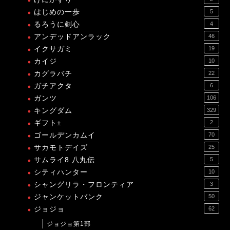
はじめの一歩
5
るろうに剣心
4
アンデッドアンラック
46
イクサガミ
19
カイジ
10
カグラバチ
22
ガチアクタ
6
ガンツ
106
キングダム
329
ギフト±
2
ゴールデンカムイ
70
サカモトデイズ
25
サムライ8 八丸伝
5
シティハンター
10
シャングリラ・フロンティア
3
ジャンケットバンク
50
ジョジョ
62
ジョジョ第1部