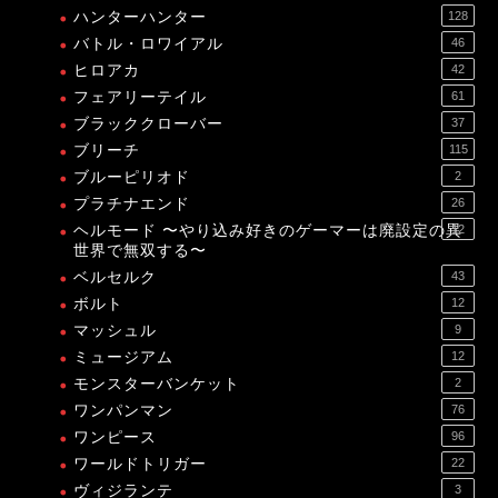
ハンターハンター
128
バトル・ロワイアル
46
ヒロアカ
42
フェアリーテイル
61
ブラッククローバー
37
ブリーチ
115
ブルーピリオド
2
プラチナエンド
26
ヘルモード 〜やり込み好きのゲーマーは廃設定の異
12
世界で無双する〜
ベルセルク
43
ボルト
12
マッシュル
9
ミュージアム
12
モンスターバンケット
2
ワンパンマン
76
ワンピース
96
ワールドトリガー
22
ヴィジランテ
3