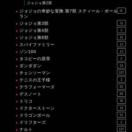
ジョジョ第2部
ジョジョの奇妙な冒険 第7部 スティール・ボール・
8
ラン
ジョジョ第3部
11
ジョジョ第4部
3
ジョジョ第8部
15
スパイファミリー
12
ゾン100
13
タコピーの原罪
2
ダンダダン
14
チェンソーマン
107
テニスの王子様
2
テラフォーマーズ
52
デスノート
65
トリコ
35
ドクターストーン
16
ドラゴンボール
52
ドリフターズ
2
ナルト
137