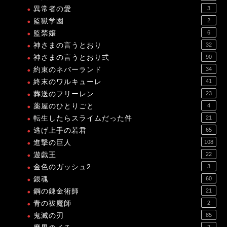
異常者の愛
3
監獄学園
2
監禁嬢
6
神さまの言うとおり
32
神さまの言うとおり弍
90
約束のネバーランド
34
終末のワルキューレ
41
葬送のフリーレン
23
薬屋のひとりごと
4
転生したらスライムだった件
21
逃げ上手の若君
65
進撃の巨人
108
遊戯王
22
金色のガッシュ2
3
銀魂
60
鋼の錬金術師
21
青の祓魔師
2
鬼滅の刃
85