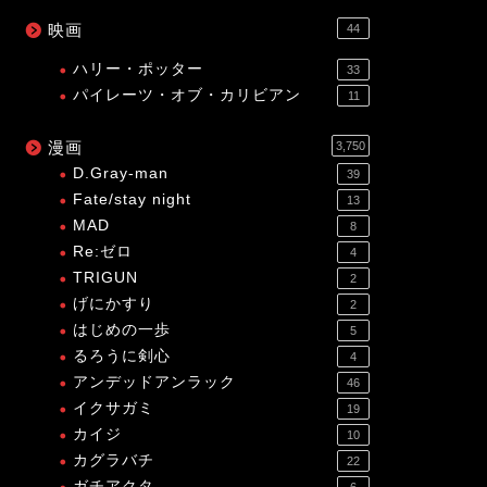
映画
44
ハリー・ポッター
33
パイレーツ・オブ・カリビアン
11
漫画
3,750
D.Gray-man
39
Fate/stay night
13
MAD
8
Re:ゼロ
4
TRIGUN
2
げにかすり
2
はじめの一歩
5
るろうに剣心
4
アンデッドアンラック
46
イクサガミ
19
カイジ
10
カグラバチ
22
ガチアクタ