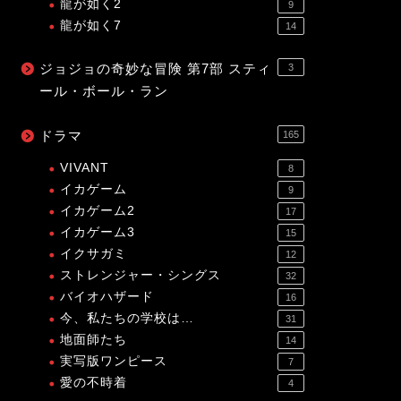
龍が如く2
9
龍が如く7
14
ジョジョの奇妙な冒険 第7部 スティ
3
ール・ボール・ラン
ドラマ
165
VIVANT
8
イカゲーム
9
イカゲーム2
17
イカゲーム3
15
イクサガミ
12
ストレンジャー・シングス
32
バイオハザード
16
今、私たちの学校は…
31
地面師たち
14
実写版ワンピース
7
愛の不時着
4