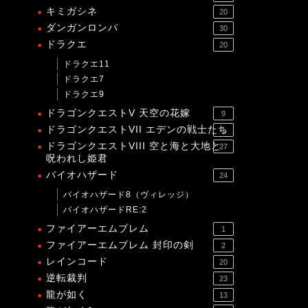
キミガシネ
20
ダンガンロンパ
30
ドラクエ
20
ドラクエ11
ドラクエ7
ドラクエ9
ドラゴンクエストV 天空の花嫁
9
ドラゴンクエストVII エデンの戦士たち
1
ドラゴンクエストVIII 空と海と大地と
27
呪われし姫君
バイオハザード
24
バイオハザード8（ヴィレッジ）
バイオハザードRE:2
ファイアーエムブレム
1
ファイアーエムブレム 封印の剣
2
レインコード
20
逆転裁判
23
龍が如く
13