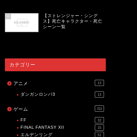
54095
view
【ストレンジャー・シング
10
ス】死亡キャラクター・死亡
シーン一覧
54036
view
カテゴリー
アニメ
13
ダンガンロンパ3
13
ゲーム
311
FF
32
FINAL FANTASY XII
15
エルデンリング
51