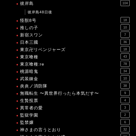
彼岸島
104
彼岸島48日後
怪獣8号
18
推しの子
10
新宿スワン
7
日本三國
36
東京卍リベンジャーズ
18
東京喰種
43
東京喰種:re
78
桃源暗鬼
34
武装錬金
10
炎炎ノ消防隊
38
無職転生 〜異世界行ったら本気だす〜
9
生贄投票
4
異常者の愛
3
監獄学園
2
監禁嬢
6
神さまの言うとおり
32