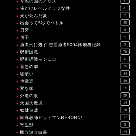
今際の国のアリス
47
俺だけレベルアップな件
31
光が死んだ夏
2
出会って5秒でバトル
45
刃牙
6
切子
5
勇者刑に処す 懲罰勇者9004隊刑務記録
3
呪術廻戦
78
呪術廻戦モジュロ
6
善悪の屑
15
嘘喰い
44
地獄楽
39
変な家
3
外道の歌
29
天国大魔境
14
奴隷遊戯
18
家庭教師ヒットマンREBORN!
17
寄生獣
5
幽☆遊☆白書
24