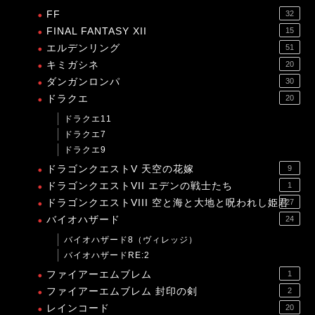
FF
32
FINAL FANTASY XII
15
エルデンリング
51
キミガシネ
20
ダンガンロンパ
30
ドラクエ
20
ドラクエ11
ドラクエ7
ドラクエ9
ドラゴンクエストV 天空の花嫁
9
ドラゴンクエストVII エデンの戦士たち
1
ドラゴンクエストVIII 空と海と大地と呪われし姫君
27
バイオハザード
24
バイオハザード8（ヴィレッジ）
バイオハザードRE:2
ファイアーエムブレム
1
ファイアーエムブレム 封印の剣
2
レインコード
20