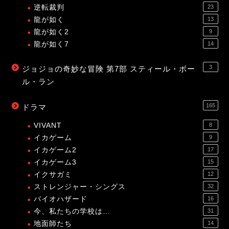
逆転裁判
23
龍が如く
13
龍が如く2
9
龍が如く7
14
3
ジョジョの奇妙な冒険 第7部 スティール・ボー
ル・ラン
165
ドラマ
VIVANT
8
イカゲーム
9
イカゲーム2
17
イカゲーム3
15
イクサガミ
12
ストレンジャー・シングス
32
バイオハザード
16
今、私たちの学校は…
31
地面師たち
14