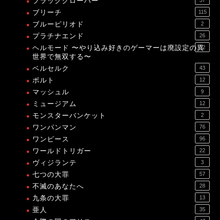
ブラッククローバー
37
ブリーチ
115
ブルーピリオド
2
プラチナエンド
26
ヘルモード 〜やり込み好きのゲーマーは廃設定の異
12
世界で無双する〜
ベルセルク
43
ボルト
12
マッシュル
9
ミュージアム
12
モンスターバンケット
2
ワンパンマン
76
ワンピース
96
ワールドトリガー
22
ヴィジランテ
3
七つの大罪
57
不滅のあなたへ
28
九条の大罪
13
亜人
35