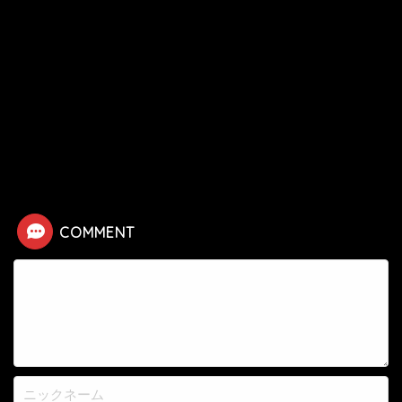
HOME
漫画
彼岸島
彼岸島48日後
【彼岸島48日後】たけしの死亡シーン
COMMENT