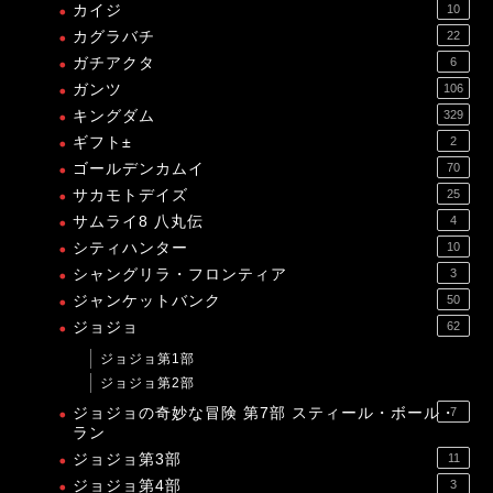
カイジ
10
カグラバチ
22
ガチアクタ
6
ガンツ
106
キングダム
329
ギフト±
2
ゴールデンカムイ
70
サカモトデイズ
25
サムライ8 八丸伝
4
シティハンター
10
シャングリラ・フロンティア
3
ジャンケットバンク
50
ジョジョ
62
ジョジョ第1部
ジョジョ第2部
ジョジョの奇妙な冒険 第7部 スティール・ボール・
7
ラン
ジョジョ第3部
11
ジョジョ第4部
3