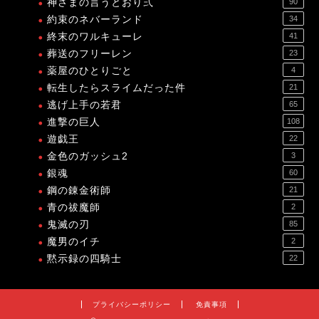
神さまの言うとおり弍
90
約束のネバーランド
34
終末のワルキューレ
41
葬送のフリーレン
23
薬屋のひとりごと
4
転生したらスライムだった件
21
逃げ上手の若君
65
進撃の巨人
108
遊戯王
22
金色のガッシュ2
3
銀魂
60
鋼の錬金術師
21
青の祓魔師
2
鬼滅の刃
85
魔男のイチ
2
黙示録の四騎士
22
プライバシーポリシー
免責事項