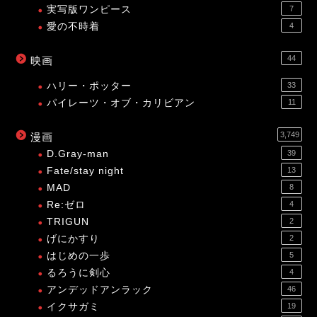
実写版ワンピース
7
愛の不時着
4
44
映画
ハリー・ポッター
33
パイレーツ・オブ・カリビアン
11
3,749
漫画
D.Gray-man
39
Fate/stay night
13
MAD
8
Re:ゼロ
4
TRIGUN
2
げにかすり
2
はじめの一歩
5
るろうに剣心
4
アンデッドアンラック
46
イクサガミ
19