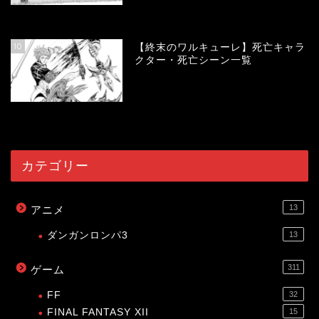
58233
view
10
【終末のワルキューレ】死亡キャラ
クター・死亡シーン一覧
54295
view
カテゴリー
13
アニメ
ダンガンロンパ3
13
311
ゲーム
FF
32
FINAL FANTASY XII
15