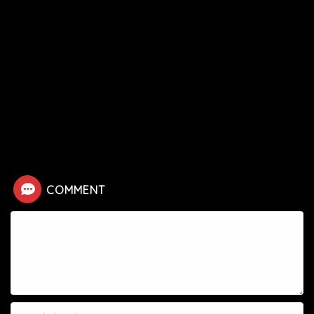
HOME
漫画
呪術廻戦
【呪術廻戦】虎杖香織の死亡シーン
COMMENT