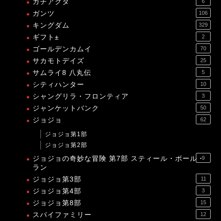
ガチアクタ
6
ガンツ
106
キングダム
329
ギフト±
2
ゴールデンカムイ
70
サカモトデイズ
25
サムライ8 八丸伝
5
シティハンター
10
シャングリラ・フロンティア
3
ジャンケットバンク
50
ジョジョ
62
ジョジョ第1部
ジョジョ第2部
ジョジョの奇妙な冒険 第7部 スティール・ボール・
9
ラン
ジョジョ第3部
11
ジョジョ第4部
3
ジョジョ第8部
15
スパイファミリー
12