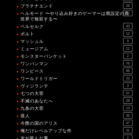
プラチナエンド
26
ヘルモード 〜やり込み好きのゲーマーは廃設定の異
12
世界で無双する〜
ベルセルク
43
ボルト
12
マッシュル
9
ミュージアム
12
モンスターバンケット
2
ワンパンマン
76
ワンピース
96
ワールドトリガー
22
ヴィジランテ
3
七つの大罪
57
不滅のあなたへ
28
九条の大罪
13
亜人
35
今際の国のアリス
47
俺だけレベルアップな件
31
光が死んだ夏
2