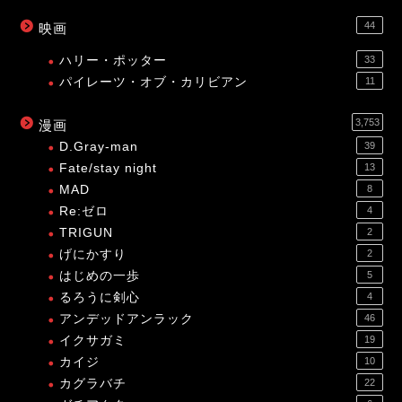
44
映画
ハリー・ポッター
33
パイレーツ・オブ・カリビアン
11
3,753
漫画
D.Gray-man
39
Fate/stay night
13
MAD
8
Re:ゼロ
4
TRIGUN
2
げにかすり
2
はじめの一歩
5
るろうに剣心
4
アンデッドアンラック
46
イクサガミ
19
カイジ
10
カグラバチ
22