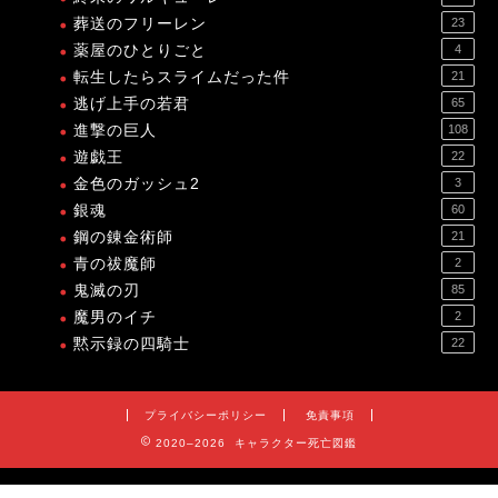
葬送のフリーレン
23
薬屋のひとりごと
4
転生したらスライムだった件
21
逃げ上手の若君
65
進撃の巨人
108
遊戯王
22
金色のガッシュ2
3
銀魂
60
鋼の錬金術師
21
青の祓魔師
2
鬼滅の刃
85
魔男のイチ
2
黙示録の四騎士
22
プライバシーポリシー
免責事項
2020–2026 キャラクター死亡図鑑