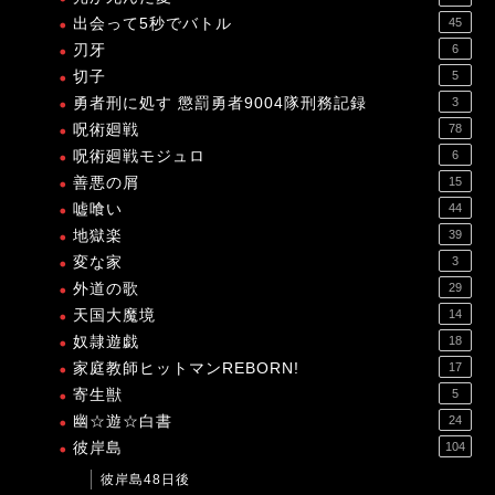
出会って5秒でバトル
45
刃牙
6
切子
5
勇者刑に処す 懲罰勇者9004隊刑務記録
3
呪術廻戦
78
呪術廻戦モジュロ
6
善悪の屑
15
嘘喰い
44
地獄楽
39
変な家
3
外道の歌
29
天国大魔境
14
奴隷遊戯
18
家庭教師ヒットマンREBORN!
17
寄生獣
5
幽☆遊☆白書
24
彼岸島
104
彼岸島48日後