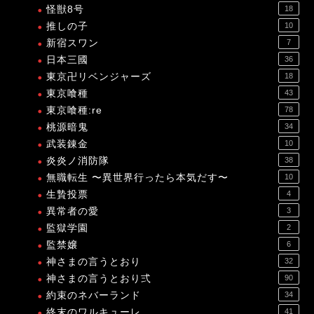
怪獣8号
18
推しの子
10
新宿スワン
7
日本三國
36
東京卍リベンジャーズ
18
東京喰種
43
東京喰種:re
78
桃源暗鬼
34
武装錬金
10
炎炎ノ消防隊
38
無職転生 〜異世界行ったら本気だす〜
10
生贄投票
4
異常者の愛
3
監獄学園
2
監禁嬢
6
神さまの言うとおり
32
神さまの言うとおり弍
90
約束のネバーランド
34
終末のワルキューレ
41