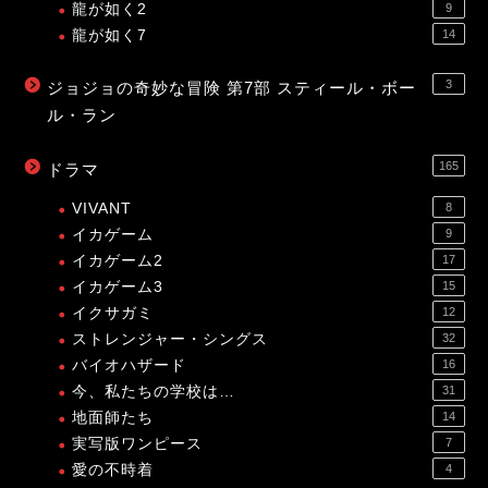
龍が如く2
9
龍が如く7
14
3
ジョジョの奇妙な冒険 第7部 スティール・ボー
ル・ラン
165
ドラマ
VIVANT
8
イカゲーム
9
イカゲーム2
17
イカゲーム3
15
イクサガミ
12
ストレンジャー・シングス
32
バイオハザード
16
今、私たちの学校は…
31
地面師たち
14
実写版ワンピース
7
愛の不時着
4