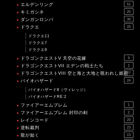
エルデンリング
51
キミガシネ
20
ダンガンロンパ
30
ドラクエ
20
ドラクエ11
ドラクエ7
ドラクエ9
ドラゴンクエストV 天空の花嫁
9
ドラゴンクエストVII エデンの戦士たち
1
ドラゴンクエストVIII 空と海と大地と呪われし姫君
27
バイオハザード
24
バイオハザード8（ヴィレッジ）
バイオハザードRE:2
ファイアーエムブレム
1
ファイアーエムブレム 封印の剣
2
レインコード
20
逆転裁判
23
龍が如く
13