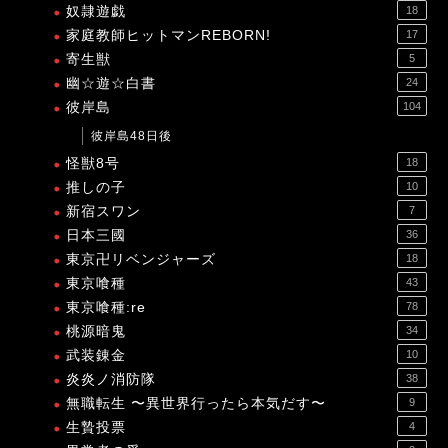
奴隷遊戯
18
家庭教師ヒットマンREBORN!
17
寄生獣
5
幽☆遊☆白書
24
彼岸島
104
彼岸島48日後
怪獣8号
18
推しの子
10
新宿スワン
7
日本三國
36
東京卍リベンジャーズ
18
東京喰種
43
東京喰種:re
78
桃源暗鬼
34
武装錬金
10
炎炎ノ消防隊
38
無職転生 〜異世界行ったら本気だす〜
9
生贄投票
4