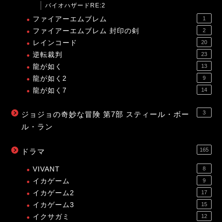
バイオハザードRE:2
ファイアーエムブレム
1
ファイアーエムブレム 封印の剣
2
レインコード
20
逆転裁判
23
龍が如く
13
龍が如く2
9
龍が如く7
14
3
ジョジョの奇妙な冒険 第7部 スティール・ボー
ル・ラン
165
ドラマ
VIVANT
8
イカゲーム
9
イカゲーム2
17
イカゲーム3
15
イクサガミ
12