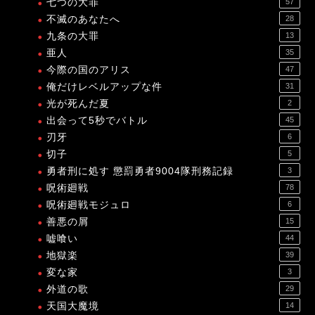
七つの大罪
57
不滅のあなたへ
28
九条の大罪
13
亜人
35
今際の国のアリス
47
俺だけレベルアップな件
31
光が死んだ夏
2
出会って5秒でバトル
45
刃牙
6
切子
5
勇者刑に処す 懲罰勇者9004隊刑務記録
3
呪術廻戦
78
呪術廻戦モジュロ
6
善悪の屑
15
嘘喰い
44
地獄楽
39
変な家
3
外道の歌
29
天国大魔境
14