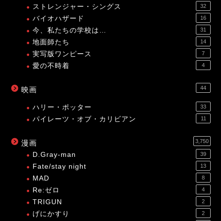
ストレンジャー・シングス
32
バイオハザード
16
今、私たちの学校は…
31
地面師たち
14
実写版ワンピース
7
愛の不時着
4
44
映画
ハリー・ポッター
33
パイレーツ・オブ・カリビアン
11
3,750
漫画
D.Gray-man
39
Fate/stay night
13
MAD
8
Re:ゼロ
4
TRIGUN
2
げにかすり
2