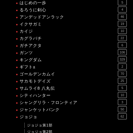
はじめの一歩
5
るろうに剣心
4
アンデッドアンラック
46
イクサガミ
19
カイジ
10
カグラバチ
22
ガチアクタ
6
ガンツ
106
キングダム
329
ギフト±
2
ゴールデンカムイ
70
サカモトデイズ
25
サムライ8 八丸伝
5
シティハンター
10
シャングリラ・フロンティア
3
ジャンケットバンク
50
ジョジョ
62
ジョジョ第1部
ジョジョ第2部