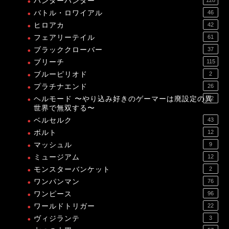
ハンターハンター
バトル・ロワイアル
46
ヒロアカ
42
フェアリーテイル
61
ブラッククローバー
37
ブリーチ
115
ブルーピリオド
2
プラチナエンド
26
ヘルモード 〜やり込み好きのゲーマーは廃設定の異
12
世界で無双する〜
ベルセルク
43
ボルト
12
マッシュル
9
ミュージアム
12
モンスターバンケット
2
ワンパンマン
76
ワンピース
96
ワールドトリガー
22
ヴィジランテ
3