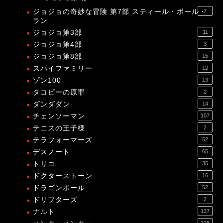
ジョジョの奇妙な冒険 第7部 スティール・ボール・
7
ラン
ジョジョ第3部
11
ジョジョ第4部
3
ジョジョ第8部
15
スパイファミリー
12
ゾン100
13
タコピーの原罪
2
ダンダダン
14
チェンソーマン
107
テニスの王子様
2
テラフォーマーズ
52
デスノート
65
トリコ
35
ドクターストーン
16
ドラゴンボール
52
ドリフターズ
2
ナルト
137
128