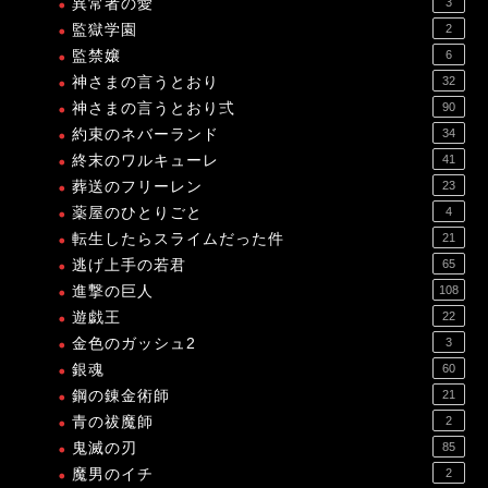
異常者の愛
3
監獄学園
2
監禁嬢
6
神さまの言うとおり
32
神さまの言うとおり弍
90
約束のネバーランド
34
終末のワルキューレ
41
葬送のフリーレン
23
薬屋のひとりごと
4
転生したらスライムだった件
21
逃げ上手の若君
65
進撃の巨人
108
遊戯王
22
金色のガッシュ2
3
銀魂
60
鋼の錬金術師
21
青の祓魔師
2
鬼滅の刃
85
魔男のイチ
2