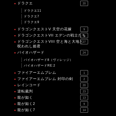
ドラクエ
20
ドラクエ11
ドラクエ7
ドラクエ9
ドラゴンクエストV 天空の花嫁
9
ドラゴンクエストVII エデンの戦士たち
1
ドラゴンクエストVIII 空と海と大地と
27
呪われし姫君
バイオハザード
24
バイオハザード8（ヴィレッジ）
バイオハザードRE:2
ファイアーエムブレム
1
ファイアーエムブレム 封印の剣
2
レインコード
20
逆転裁判
23
龍が如く
13
龍が如く2
9
龍が如く7
14