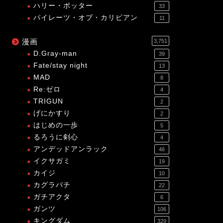
ハリー・ポッター
33
パイレーツ・オブ・カリビアン
11
漫画
3,751
D.Gray-man
39
Fate/stay night
13
MAD
8
Re:ゼロ
4
TRIGUN
2
げにかすり
2
はじめの一歩
5
るろうに剣心
4
アンデッドアンラック
46
イクサガミ
19
カイジ
10
カグラバチ
22
ガチアクタ
6
ガンツ
106
キングダム
329