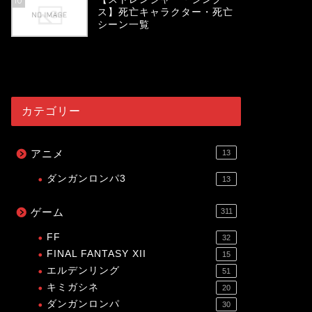
10
ス】死亡キャラクター・死亡
シーン一覧
54067
view
カテゴリー
アニメ
13
ダンガンロンパ3
13
ゲーム
311
FF
32
FINAL FANTASY XII
15
エルデンリング
51
キミガシネ
20
ダンガンロンパ
30