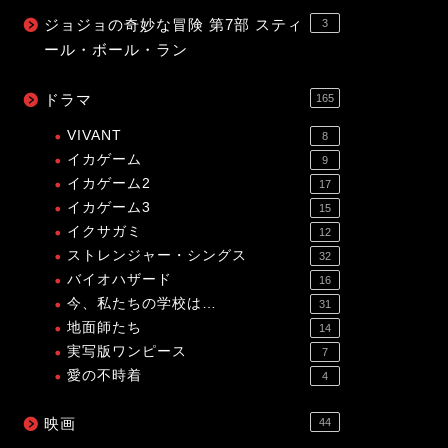
ジョジョの奇妙な冒険 第7部 スティ
3
ール・ボール・ラン
ドラマ
165
VIVANT
8
イカゲーム
9
イカゲーム2
17
イカゲーム3
15
イクサガミ
12
ストレンジャー・シングス
32
バイオハザード
16
今、私たちの学校は…
31
地面師たち
14
実写版ワンピース
7
愛の不時着
4
映画
44