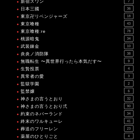
新宿スワン
7
日本三國
36
東京卍リベンジャーズ
18
東京喰種
43
東京喰種:re
78
桃源暗鬼
34
武装錬金
10
炎炎ノ消防隊
38
無職転生 〜異世界行ったら本気だす〜
9
生贄投票
4
異常者の愛
3
監獄学園
2
監禁嬢
6
神さまの言うとおり
32
神さまの言うとおり弍
90
約束のネバーランド
34
終末のワルキューレ
41
葬送のフリーレン
23
薬屋のひとりごと
4