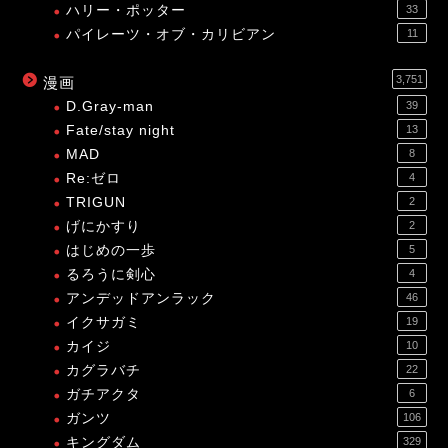
ハリー・ポッター
33
パイレーツ・オブ・カリビアン
11
3,751
漫画
D.Gray-man
39
Fate/stay night
13
MAD
8
Re:ゼロ
4
TRIGUN
2
げにかすり
2
はじめの一歩
5
るろうに剣心
4
アンデッドアンラック
46
イクサガミ
19
カイジ
10
カグラバチ
22
ガチアクタ
6
ガンツ
106
キングダム
329