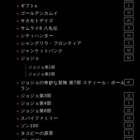
ギフト±
2
ゴールデンカムイ
70
サカモトデイズ
25
サムライ8 八丸伝
5
シティハンター
10
シャングリラ・フロンティア
3
ジャンケットバンク
50
ジョジョ
62
ジョジョ第1部
ジョジョ第2部
ジョジョの奇妙な冒険 第7部 スティール・ボール・
8
ラン
ジョジョ第3部
11
ジョジョ第4部
3
ジョジョ第8部
15
スパイファミリー
12
ゾン100
13
タコピーの原罪
2