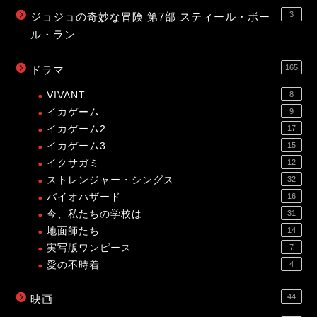
3
ジョジョの奇妙な冒険 第7部 スティール・ボー
ル・ラン
165
ドラマ
VIVANT
8
イカゲーム
9
イカゲーム2
17
イカゲーム3
15
イクサガミ
12
ストレンジャー・シングス
32
バイオハザード
16
今、私たちの学校は…
31
地面師たち
14
実写版ワンピース
7
愛の不時着
4
44
映画