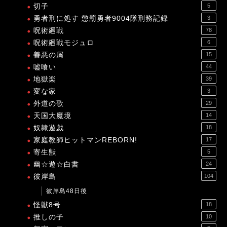
切子
5
勇者刑に処す 懲罰勇者9004隊刑務記録
3
呪術廻戦
78
呪術廻戦モジュロ
6
善悪の屑
15
嘘喰い
44
地獄楽
39
変な家
3
外道の歌
29
天国大魔境
14
奴隷遊戯
18
家庭教師ヒットマンREBORN!
17
寄生獣
5
幽☆遊☆白書
24
彼岸島
104
彼岸島48日後
怪獣8号
18
推しの子
10