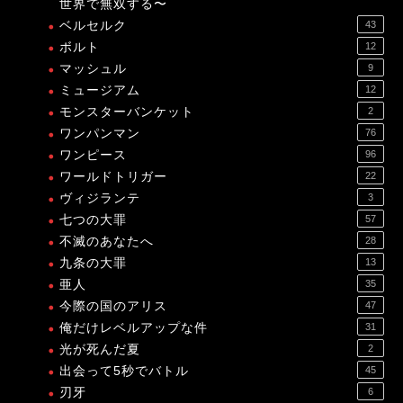
世界で無双する〜
ベルセルク
43
ボルト
12
マッシュル
9
ミュージアム
12
モンスターバンケット
2
ワンパンマン
76
ワンピース
96
ワールドトリガー
22
ヴィジランテ
3
七つの大罪
57
不滅のあなたへ
28
九条の大罪
13
亜人
35
今際の国のアリス
47
俺だけレベルアップな件
31
光が死んだ夏
2
出会って5秒でバトル
45
刃牙
6