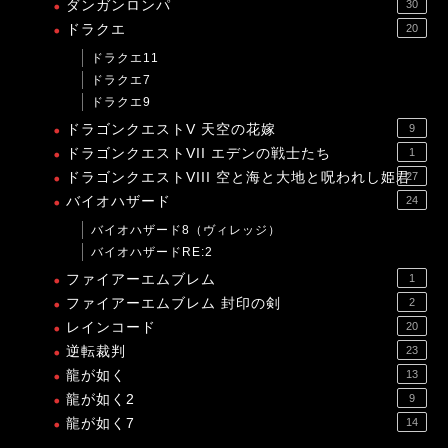
ダンガンロンパ
30
ドラクエ
20
ドラクエ11
ドラクエ7
ドラクエ9
ドラゴンクエストV 天空の花嫁
9
ドラゴンクエストVII エデンの戦士たち
1
ドラゴンクエストVIII 空と海と大地と呪われし姫君
27
バイオハザード
24
バイオハザード8（ヴィレッジ）
バイオハザードRE:2
ファイアーエムブレム
1
ファイアーエムブレム 封印の剣
2
レインコード
20
逆転裁判
23
龍が如く
13
龍が如く2
9
龍が如く7
14