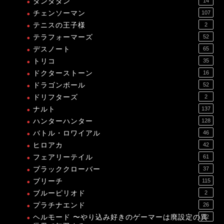
ダンダダン
14
チェンソーマン
107
テニスの王子様
2
テラフォーマーズ
52
デスノート
65
トリコ
35
ドクターストーン
16
ドラゴンボール
52
ドリフターズ
2
ナルト
137
ハンターハンター
128
バトル・ロワイアル
46
ヒロアカ
42
フェアリーテイル
61
ブラッククローバー
37
ブリーチ
115
ブルーピリオド
2
プラチナエンド
26
ヘルモード 〜やり込み好きのゲーマーは廃設定の異
12