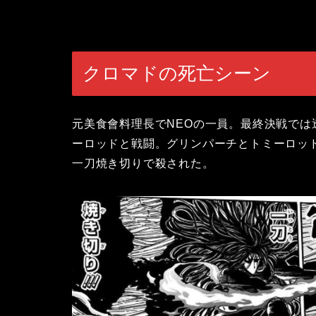
クロマドの死亡シーン
元
美食會
料理長でNEOの一員。最終決戦で
ーロッドと戦闘。グリンパーチとトミーロッ
一刀焼き切りで殺された。