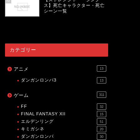
10
ス】死亡キャラクター・死亡
シーン一覧
54057
view
カテゴリー
アニメ
13
ダンガンロンパ3
13
ゲーム
311
FF
32
FINAL FANTASY XII
15
エルデンリング
51
キミガシネ
20
ダンガンロンパ
30