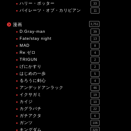
ハリー・ポッター
33
パイレーツ・オブ・カリビアン
11
漫画
3,751
D.Gray-man
39
Fate/stay night
13
MAD
8
Re:ゼロ
4
TRIGUN
2
げにかすり
2
はじめの一歩
5
るろうに剣心
4
アンデッドアンラック
46
イクサガミ
19
カイジ
10
カグラバチ
22
ガチアクタ
6
ガンツ
106
キングダム
329