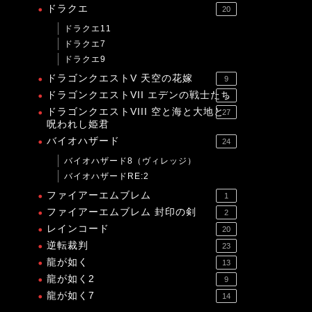
ドラクエ
20
ドラクエ11
ドラクエ7
ドラクエ9
ドラゴンクエストV 天空の花嫁
9
ドラゴンクエストVII エデンの戦士たち
1
ドラゴンクエストVIII 空と海と大地と
27
呪われし姫君
バイオハザード
24
バイオハザード8（ヴィレッジ）
バイオハザードRE:2
ファイアーエムブレム
1
ファイアーエムブレム 封印の剣
2
レインコード
20
逆転裁判
23
龍が如く
13
龍が如く2
9
龍が如く7
14