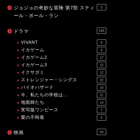
ジョジョの奇妙な冒険 第7部 スティ
3
ール・ボール・ラン
ドラマ
165
VIVANT
8
イカゲーム
9
イカゲーム2
17
イカゲーム3
15
イクサガミ
12
ストレンジャー・シングス
32
バイオハザード
16
今、私たちの学校は…
31
地面師たち
14
実写版ワンピース
7
愛の不時着
4
映画
44