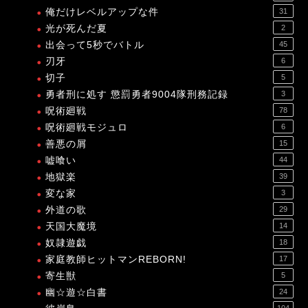
俺だけレベルアップな件
31
光が死んだ夏
2
出会って5秒でバトル
45
刃牙
6
切子
5
勇者刑に処す 懲罰勇者9004隊刑務記録
3
呪術廻戦
78
呪術廻戦モジュロ
6
善悪の屑
15
嘘喰い
44
地獄楽
39
変な家
3
外道の歌
29
天国大魔境
14
奴隷遊戯
18
家庭教師ヒットマンREBORN!
17
寄生獣
5
幽☆遊☆白書
24