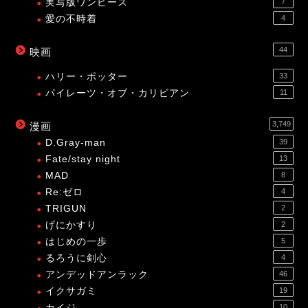
実写版ワンピース
7
愛の不時着
4
44
映画
ハリー・ポッター
33
パイレーツ・オブ・カリビアン
11
3,749
漫画
D.Gray-man
39
Fate/stay night
13
MAD
8
Re:ゼロ
4
TRIGUN
2
げにかすり
2
はじめの一歩
5
るろうに剣心
4
アンデッドアンラック
46
イクサガミ
19
カイジ
10