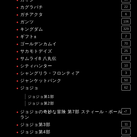
カグラバチ
22
ガチアクタ
6
ガンツ
106
キングダム
329
ギフト±
2
ゴールデンカムイ
70
サカモトデイズ
25
サムライ8 八丸伝
4
シティハンター
10
シャングリラ・フロンティア
3
ジャンケットバンク
50
ジョジョ
62
ジョジョ第1部
ジョジョ第2部
ジョジョの奇妙な冒険 第7部 スティール・ボール・
7
ラン
ジョジョ第3部
11
ジョジョ第4部
3