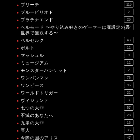
ブリーチ
115
ブルーピリオド
2
プラチナエンド
26
ヘルモード 〜やり込み好きのゲーマーは廃設定の異
12
世界で無双する〜
ベルセルク
43
ボルト
12
マッシュル
9
ミュージアム
12
モンスターバンケット
2
ワンパンマン
76
ワンピース
96
ワールドトリガー
22
ヴィジランテ
3
七つの大罪
57
不滅のあなたへ
28
九条の大罪
13
亜人
35
今際の国のアリス
47