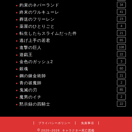
約束のネバーランド
34
終末のワルキューレ
41
葬送のフリーレン
23
薬屋のひとりごと
4
転生したらスライムだった件
21
逃げ上手の若君
65
進撃の巨人
108
遊戯王
22
金色のガッシュ2
3
銀魂
60
鋼の錬金術師
21
青の祓魔師
2
鬼滅の刃
85
魔男のイチ
2
黙示録の四騎士
22
プライバシーポリシー
免責事項
2020–2026 キャラクター死亡図鑑