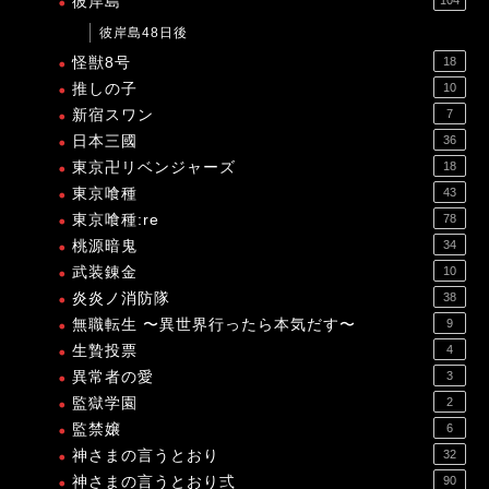
彼岸島
104
彼岸島48日後
怪獣8号
18
推しの子
10
新宿スワン
7
日本三國
36
東京卍リベンジャーズ
18
東京喰種
43
東京喰種:re
78
桃源暗鬼
34
武装錬金
10
炎炎ノ消防隊
38
無職転生 〜異世界行ったら本気だす〜
9
生贄投票
4
異常者の愛
3
監獄学園
2
監禁嬢
6
神さまの言うとおり
32
神さまの言うとおり弍
90