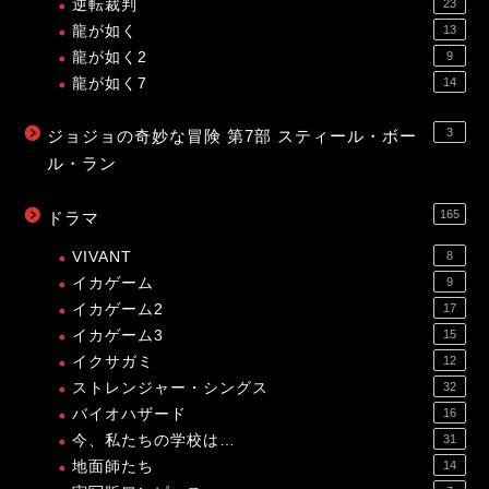
逆転裁判
23
龍が如く
13
龍が如く2
9
龍が如く7
14
3
ジョジョの奇妙な冒険 第7部 スティール・ボー
ル・ラン
165
ドラマ
VIVANT
8
イカゲーム
9
イカゲーム2
17
イカゲーム3
15
イクサガミ
12
ストレンジャー・シングス
32
バイオハザード
16
今、私たちの学校は…
31
地面師たち
14