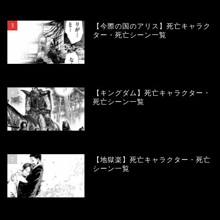
104032
view
3
【今際の国のアリス】死亡キャラク
ター・死亡シーン一覧
100865
view
4
【キングダム】死亡キャラクター・
死亡シーン一覧
89572
view
5
【地獄楽】死亡キャラクター・死亡
シーン一覧
78332
view