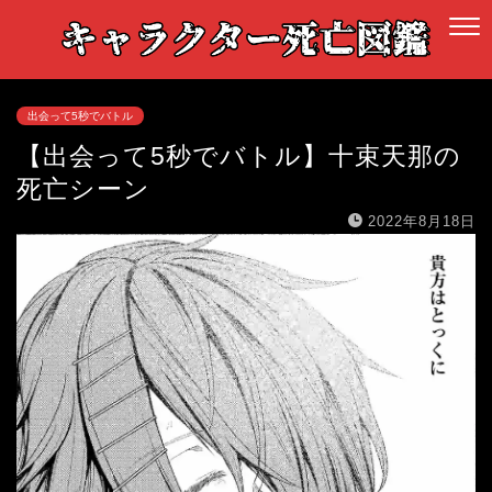
出会って5秒でバトル
【出会って5秒でバトル】十束天那の
死亡シーン
2022年8月18日