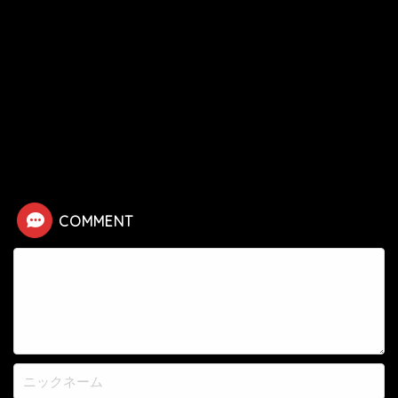
HOME
漫画
出会って5秒でバトル
【出会って5秒でバトル】十束天那の死亡シーン
COMMENT