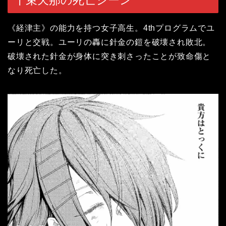
《経津主》の能力を持つ女子高生。4thプログラムでユ
ーリと交戦。ユーリの轟に針金の鎧を破壊され敗北。
破壊された針金が身体に突き刺さったことが致命傷と
なり死亡した。