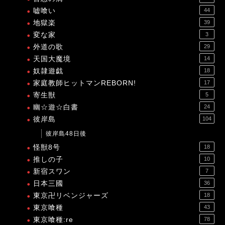
嘘喰い
44
地獄楽
39
変な家
3
外道の歌
29
天国大魔境
14
奴隷遊戯
18
家庭教師ヒットマンREBORN!
17
寄生獣
5
幽☆遊☆白書
24
彼岸島
104
彼岸島48日後
怪獣8号
18
推しの子
10
新宿スワン
7
日本三國
36
東京卍リベンジャーズ
18
東京喰種
43
東京喰種:re
78