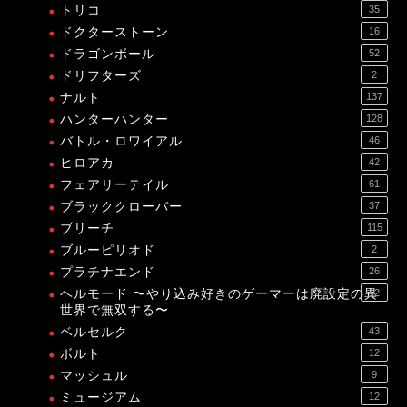
トリコ
35
ドクターストーン
16
ドラゴンボール
52
ドリフターズ
2
ナルト
137
ハンターハンター
128
バトル・ロワイアル
46
ヒロアカ
42
フェアリーテイル
61
ブラッククローバー
37
ブリーチ
115
ブルーピリオド
2
プラチナエンド
26
ヘルモード 〜やり込み好きのゲーマーは廃設定の異
12
世界で無双する〜
ベルセルク
43
ボルト
12
マッシュル
9
ミュージアム
12