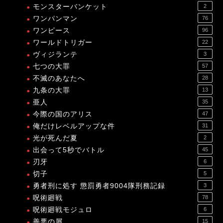
モンスターバンケット
2
ワンパンマン
76
ワンピース
96
ワールドトリガー
22
ヴィジランテ
3
七つの大罪
57
不滅のあなたへ
28
九条の大罪
13
亜人
35
今際の国のアリス
47
俺だけレベルアップな件
31
光が死んだ夏
2
出会って5秒でバトル
45
刃牙
6
切子
5
勇者刑に処す 懲罰勇者9004隊刑務記録
3
呪術廻戦
78
呪術廻戦モジュロ
6
善悪の屑
15