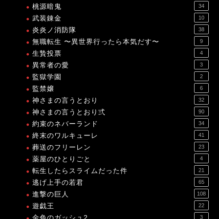
桃源暗鬼
34
武装錬金
10
炎炎ノ消防隊
38
無職転生 〜異世界行ったら本気だす〜
9
生贄投票
4
異常者の愛
3
監獄学園
2
監禁嬢
6
神さまの言うとおり
32
神さまの言うとおり弍
90
約束のネバーランド
34
終末のワルキューレ
41
葬送のフリーレン
23
薬屋のひとりごと
4
転生したらスライムだった件
21
逃げ上手の若君
65
進撃の巨人
108
遊戯王
22
金色のガッシュ2
3