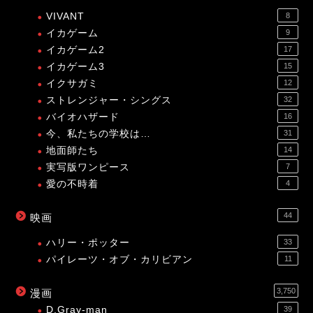
VIVANT
8
イカゲーム
9
イカゲーム2
17
イカゲーム3
15
イクサガミ
12
ストレンジャー・シングス
32
バイオハザード
16
今、私たちの学校は…
31
地面師たち
14
実写版ワンピース
7
愛の不時着
4
44
映画
ハリー・ポッター
33
パイレーツ・オブ・カリビアン
11
3,750
漫画
D.Gray-man
39