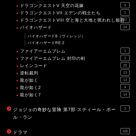
ドラゴンクエストV 天空の花嫁
9
ドラゴンクエストVII エデンの戦士たち
1
ドラゴンクエストVIII 空と海と大地と呪われし姫君
27
バイオハザード
24
バイオハザード8（ヴィレッジ）
バイオハザードRE:2
ファイアーエムブレム
1
ファイアーエムブレム 封印の剣
2
レインコード
20
逆転裁判
23
龍が如く
13
龍が如く2
9
龍が如く7
14
3
ジョジョの奇妙な冒険 第7部 スティール・ボー
ル・ラン
165
ドラマ