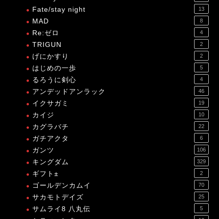
Fate/stay night
13
MAD
8
Re:ゼロ
4
TRIGUN
2
げにかすり
2
はじめの一歩
5
るろうに剣心
4
アンデッドアンラック
46
イクサガミ
19
カイジ
10
カグラバチ
22
ガチアクタ
6
ガンツ
106
キングダム
329
ギフト±
2
ゴールデンカムイ
70
サカモトデイズ
25
サムライ8 八丸伝
5