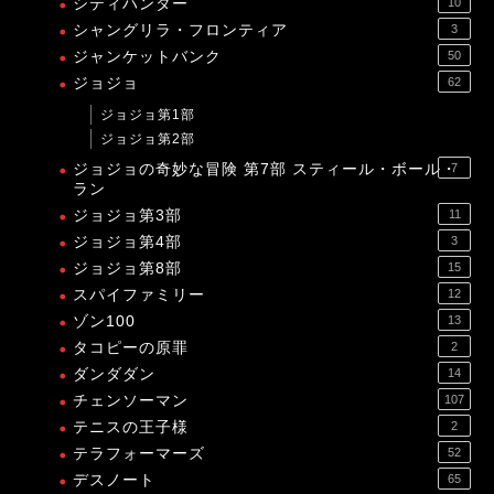
シティハンター
10
シャングリラ・フロンティア
3
ジャンケットバンク
50
ジョジョ
62
ジョジョ第1部
ジョジョ第2部
ジョジョの奇妙な冒険 第7部 スティール・ボール・
7
ラン
ジョジョ第3部
11
ジョジョ第4部
3
ジョジョ第8部
15
スパイファミリー
12
ゾン100
13
タコピーの原罪
2
ダンダダン
14
チェンソーマン
107
テニスの王子様
2
テラフォーマーズ
52
デスノート
65